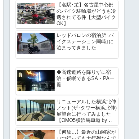
【名駅･栄】名古屋中心部
のバイク駐輪場がどうも冷
遇されてる件【大型バイク
OK】
レッドバロンの宿泊所｢バ
イクステーション岡崎｣に
泊まってきました
◆高速道路を降りずに宿
泊・仮眠できるSA・PA一
覧
リニューアルした横浜北仲
ノット(ザ･タワー横浜北仲)
展望台に行ってみました
【OMO5横浜馬車道 by星
野リゾート】
【何故…】最近の山岡家が
いつ行っても大行列なんで