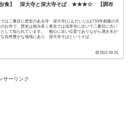
他/食】 深大寺と深大寺そば ★★★☆ 【調布
】
京では二番目に歴史のある寺 深大寺(じんだいじ)は733年創建の天
宗のお寺で、歴史は相当長く東京では浅草寺に次いで二番目に古い
寺として知られています。 都心に近い位置でありながら湧き水が
富な自然豊かな地域にあり、深大寺そばというそば...
2022.09.25
ンサーリンク