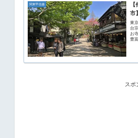
【
関東甲信越
市
東
台
お
豊
スポ