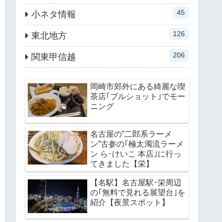
45
小ネタ情報
126
東北地方
206
関東甲信越
岡崎市郊外にある綺麗な喫
茶店｢ブルショット｣でモー
ニング
名古屋の”二郎系ラーメ
ン”古参の｢極太濁流ラーメ
ン ら･けいこ 本店｣に行っ
てきました【栄】
【名駅】名古屋駅･栄周辺
の｢無料で見れる展望台｣を
紹介【夜景スポット】