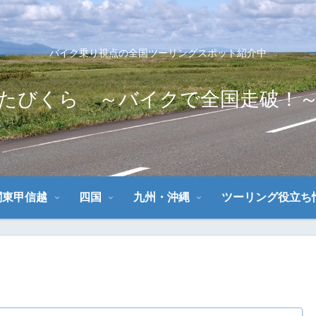
バイク乗り視点の全国ツーリングスポット紹介中
たびくら ～バイクで全国走破！
関東甲信越
四国
九州・沖縄
ツーリング役立ち