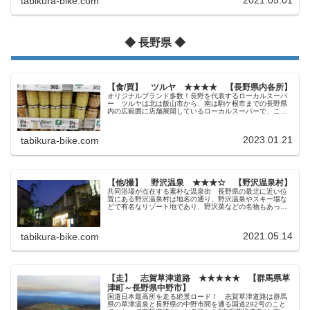
2021.05.01
tabikura-bike.com
◆ 長野県 ◆
【食/買】 ツルヤ ★★★★ 【長野県内各所】
オリジナルブランド多数！長野を代表するローカルスーパ
ー ツルヤは北は飯山市から、南は駒ケ根市までの長野県
内の広範囲に店舗展開しているローカルスーパーで、ここ
数年はご当地色あふれるオリジナルブランドが県外の観光
客から支持されているという事で人...
2023.01.21
tabikura-bike.com
【他/撮】 野沢温泉 ★★★☆ 【野沢温泉村】
共同浴場が点在する素朴な温泉街 長野県の最北に近い位
置にある野沢温泉村は地名の通り、野沢温泉やスキー場な
どで有名なリゾート地であり、野沢菜などの名物もあった
りと長野を代表する観光地の1つです。 ただ、アクセス的
にやや難があるので他の有名温泉...
2021.05.14
tabikura-bike.com
【走】 志賀草津道路 ★★★★★ 【群馬県草
津町～長野県中野市】
国道日本最高所を走る絶景ロード！ 志賀草津道路は群馬
県の草津温泉と長野県の中野市間を通る国道292号のこと