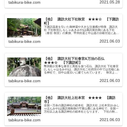
を帯びている高原道路となっ...
2021.05.28
tabikura-bike.com
【他】 諏訪大社下社秋宮 ★★★☆ 【下諏訪
町】
下諏訪温泉を引いた御神湯や大きな注連縄が特徴 諏訪大
社 下社秋宮(しもしゃあきみや)は諏訪湖北側にある下社
（春宮･秋宮）の東側、甲州街道と中山道の分岐付近にあ
る、二社四宮の中でも本宮と並んで知名度が高く参拝客の
多い神社です。 ただ、上社と下...
2021.06.03
tabikura-bike.com
【他】 諏訪大社下社春宮&万治の石仏
★★★☆ 【下諏訪町】
幣拝殿が見事な春宮と異彩を放つ石仏 諏訪大社 下社春宮
(しもしゃはるみや)は、諏訪大社二社四宮の中では北端にあ
る神社で、旧中山道沿いに建てられています。 秋宮より
は観光客も少なくて静かな境内ですが、諏訪大社4社の地位
は同格となります。 春宮...
2021.06.03
tabikura-bike.com
【他】 諏訪大社上社本宮 ★★★★ 【諏訪
市】
全国一万余の諏訪神社の総本社 諏訪大社 上社本宮(かみし
ゃほんみや)は諏訪湖南側の守屋山麓にある神社で、全国一
万社以上ある諏訪神社の総本社となります。 下社の秋宮･
春宮がそれぞれ同格の地位に対して、上社の本宮と前宮は
昔は本社と摂社の関係でし...
2021.06.03
tabikura-bike.com