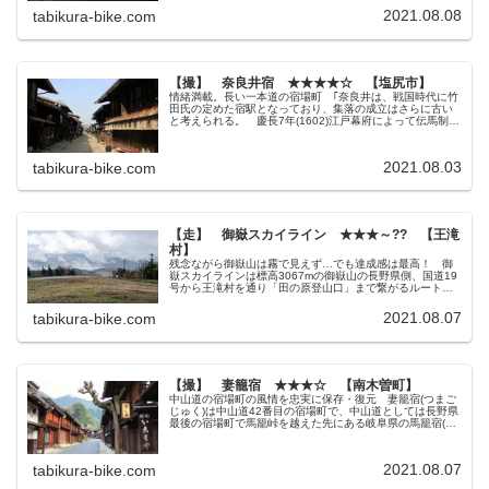
2021.08.08
tabikura-bike.com
【撮】 奈良井宿 ★★★★☆ 【塩尻市】
情緒満載。長い一本道の宿場町 ｢奈良井は、戦国時代に竹
田氏の定めた宿駅となっており、集落の成立はさらに古い
と考えられる。 慶長7年(1602)江戸幕府によって伝馬制度
が設けられて中山道六十七宿が定められ、奈良井宿もその
宿場の一つとなった。 ...
2021.08.03
tabikura-bike.com
【走】 御嶽スカイライン ★★★～?? 【王滝
村】
残念ながら御嶽山は霧で見えず…でも達成感は最高！ 御
嶽スカイラインは標高3067mの御嶽山の長野県側、国道19
号から王滝村を通り「田の原登山口」まで繋がるルートで
す。 途中には「おんたけ2240スキー場」を通過するの
で、現地では「御嶽スカイ...
2021.08.07
tabikura-bike.com
【撮】 妻籠宿 ★★★☆ 【南木曽町】
中山道の宿場町の風情を忠実に保存・復元 妻籠宿(つまご
じゅく)は中山道42番目の宿場町で、中山道としては長野県
最後の宿場町で馬籠峠を越えた先にある岐阜県の馬籠宿(ま
ごめじゅく)と並んで木曽路を代表する観光名所となってい
ます。 当時の宿場町と...
2021.08.07
tabikura-bike.com