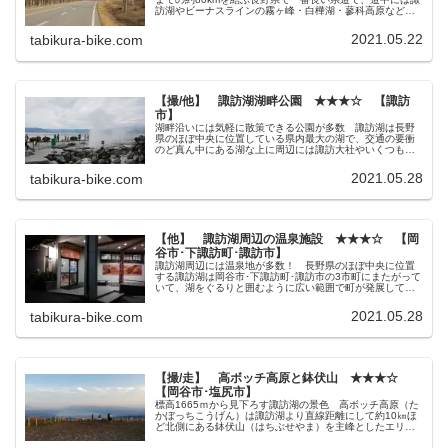
訪湖やビーナスラインの霧ヶ峰・白樺湖・蓼科高原などが
ありますが、ここで紹介するのは立科町の国道142号から
女神湖にかけての区間。 ...
2021.05.22
tabikura-bike.com
【撮/他】 諏訪湖湖畔公園 ★★★☆ 【諏訪
市】
湖畔沿いには気軽に散策できる公園が多数 諏訪湖は長野
県のほぼ中央に位置している県内最大の湖で、交通の要衝
のど真ん中にある湖な上に周辺には諏訪大社やいくつもの
温泉地が点在したりと、県内有数の観光レジャースポット
となっています。 そんな諏訪湖湖...
2021.05.28
tabikura-bike.com
【他】 諏訪湖周辺の温泉施設 ★★★☆ 【岡
谷市･下諏訪町･諏訪市】
諏訪湖周辺には温泉地が多数！ 長野県のほぼ中央に位置
する諏訪湖は岡谷市･下諏訪町･諏訪市の3市町にまたがって
いて、湖をぐるりと囲むように広い範囲で町が発展してい
るのが特徴。 そして、3市町それぞれに温泉地が点在して
いて、温泉街として賑やかな...
2021.05.28
tabikura-bike.com
【撮/走】 高ボッチ高原と鉢伏山 ★★★☆
【岡谷市･塩尻市】
標高1665ｍから見下ろす諏訪湖の景色 高ボッチ高原（た
かぼっちこうげん）は諏訪湖より直線距離にして約10㎞ほ
ど北側にある鉢伏山（はちぶせやま）を主峰としたエリア
で、近年はキャンプブームの影響もあってじわじわと人気