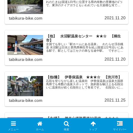
れのたき)は国道120号に位置する県内有数の景勝地の1つ
で、東洋のナイアガラともいわれている大規模な滝で
す。 シーズン時になれば吹割の滝目当ての観光客が押し
寄せるほど知名度が高く、国道沿...
2021.11.20
tabikura-bike.com
【他】 水沼駅温泉センター ★★☆ 【桐生
市】
全国でも珍しい「駅ホームにある温泉」 わたらせ渓谷鐡
道 水沼駅は日光と群馬県桐生市を結ぶ国道122号沿いにあ
る駅で、駅としては三セクの単なる途中駅。 ですがこの
駅には全国的にも非常に珍しい、駅構内に温泉施設が併設
されている駅なのです。 水沼...
2021.11.20
tabikura-bike.com
【他/撮】 伊香保温泉 ★★★☆ 【渋川市】
石段を登りながら楽しむ温泉街 伊香保温泉は温泉大国群
馬県でも有数の温泉スポットで、急斜面を駆け上る石段沿
いに温泉街が続く石段街として有名です。 石段沿いに旅
館や共同浴場やお土産屋や、なつかしの射的場などが点在
していて、階段を登りながらゆっく...
2021.11.25
tabikura-bike.com
【走/撮】 榛名山道路県道33号線 ★★★☆
【渋川市】
伊香保温泉や榛名山を結ぶ変化が楽しいルート 県道33号
線は渋川市から榛名湖や榛名山を経て安中市まで続く道
メニュー
ホーム
検索
トップ
サイドバー
で、渋川市内から榛名山へ向かうメインルートとなりま