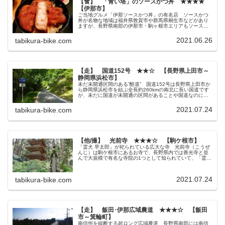
【食】 「青い塔」のソースかつ丼 ★★★★
【伊那市】
ご当地グルメ「伊那ソースかつ丼」の有名店 ソースかつ
丼が名物な地域は福井県敦賀市や群馬県桐生市などがあり
ますが、長野県南部の伊那市・駒ヶ根市エリアもソースか
つ丼が名物の町として知られています。 そんな伊那名物
「伊那ソースかつ丼」の中でも屈指...
2021.06.26
tabikura-bike.com
【走】 国道152号 ★★☆ 【長野県上田市～
静岡県浜松市】
未だ未開通区間のある”酷道” 国道152号は長野県上田市か
ら静岡県浜松市を結ぶ全長約260kmの南北に長い国道です
が、未だに国道が未開通の区間があることや国道なのに道
幅が１車線もない狭路があったり、標高1000m越えの峠を
いくつも登らされた...
2021.07.24
tabikura-bike.com
【他/撮】 光前寺 ★★★☆ 【駒ケ根市】
「霊犬 早太郎」が祀られている広大な寺 光前寺（こうぜ
んじ）は駒ケ根市にあるお寺で、長野県内では善光寺と並
んで大規模で有名な寺院の1つとして知られていて、「霊犬
早太郎」伝説や光苔などの見所があります。 さすが南信
州を代表するお寺なだけあっ...
2021.07.24
tabikura-bike.com
【走】 飯田･伊那広域農道 ★★★☆ 【飯田
市～箕輪町】
南信州を縦断する超ロング広域農道 長野県南部には南信