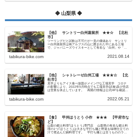
◆ 山梨県 ◆
【他】 サントリー白州蒸留所 ★★☆ 【北杜
市】
ツーリングだと試飲は不可だが一見の価値あり サントリ
ー白州蒸留所は南アルプスの山に囲まれた中にある工場
で、ジャパニーズウイスキーとして有名な「白州」や「南
アルプスの天然水」がここで作られています。 もう一つ
のサントリーウイスキー蒸留所の「山...
2021.08.14
tabikura-bike.com
【他】 シャトレーゼ白州工場 ★★★☆ 【北
杜市】
見学よりもアイス食べ放題がメイン!?な工場見学 コロナ
の影響により、2022年5月時点でも工場見学(試食)及び売店
は営業を休止しています。 再開の情報は公式HPを確認し
てください。 シャトレーゼは北海道から鹿児島までの広
い範囲で店舗展開して...
2022.05.21
tabikura-bike.com
【食】 甲州ほうとう 小作 ★★★ 【甲府市な
ど】
山梨の郷土料理｢ほうとう｣専門店 山梨県の有名な郷土料
理の1つ｢ほうとう｣は大きな平打ち麺と野菜を味噌仕立ての
汁で煮込んだ鍋料理です。 平打ち麺とは言うもののラー
メンでもうどんでもきしめんでも無く、いかにも小麦粉を