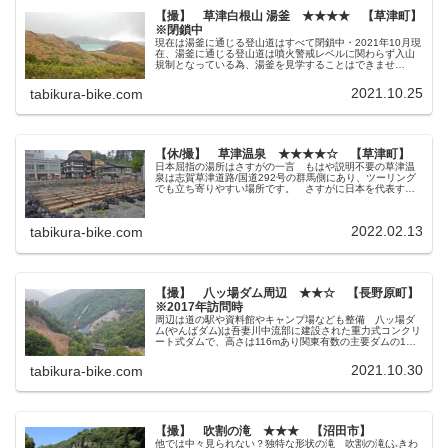
【撮】 草津白根山 湯釜 ★★★★ 【草津町】
※閉鎖中
現在は湯釜に通じる登山道はすべて閉鎖中・2021年10月現
在、湯釜に通じる登山道は噴火警戒レベルに関わらず入山
規制となっている為、湯釜を見学することはできませ
ん。 再開時期は未定・この記事は規制緩和中の2017年7
月訪問時の記録です 志賀草...
2021.10.25
tabikura-bike.com
【休/撮】 草津温泉 ★★★★☆ 【草津町】
日本屈指の湯所はさすがの一言 もはや説明不要の草津温
泉は志賀草津道路/国道292号の群馬側にあり、ツーリング
でも立ち寄りやすい場所です。 さすがに日本を代表する
温泉地の1つなだけあって連日多くの観光客でごった返して
います。 ただ、初めて寄っ...
2022.02.13
tabikura-bike.com
【撮】 八ッ場ダム周辺 ★★☆ 【長野原町】
※2017年訪問時
周辺は道の駅や資料館やキャンプ場なども整備 八ッ場ダ
ム(やんばダム)は吾妻川中流部に建設された重力式コンクリ
ート式ダムで、高さは116mあり関東有数の主要ダムの1つ
となっています。 八ッ場ダムの工事着手は1967年ですが
ダム不要論の意見も根...
2021.10.30
tabikura-bike.com
【撮】 吹割の滝 ★★★ 【沼田市】
他では中々見られない？独特な形状の滝 吹割の滝(ふきわ