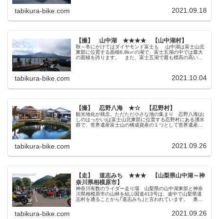
さ富士｣の元になった場...
2021.09.18
tabikura-bike.com
【撮】 山中湖 ★★★★ 【山中湖村】
秋～冬にかけてはダイヤモンド富士も 山中湖は富士山北
東部に位置する面積6.8k㎡の湖で、富士五湖の中では最大
の面積を誇ります。 また、富士五湖で最も標高の高い標
高1000m越えの地点にある湖で、日本で3番目の標高の高
さとなっています。 三...
2021.10.04
tabikura-bike.com
【撮】 忍野八海 ★☆ 【忍野村】
観光地化が残念。ただただ小さな池の集まり 忍野八海(お
しのはっかい)は富士山北東部に位置する忍野村にある湧水
群で、世界遺産富士山の構成資産の１つとして世界遺産に
登録されています。 その名の通り周辺は富士山雪解け水
の湧水によって形成された8つ...
2021.09.26
tabikura-bike.com
【走】 道志みち ★★★ 【山梨県山中湖～神
奈川県相模原市】
神奈川有数のライダー走り場 山梨県の山中湖東部と神奈
川県相模原市の山林を結ぶ国道413号は、途中で山梨県道
志村を通ることから｢道志みち｣と言われています。 奥多
摩や箱根はちょっと遠いけど道志なら･･･って思ってる(?)神
奈川県民ライダーの半...
2021.09.26
tabikura-bike.com