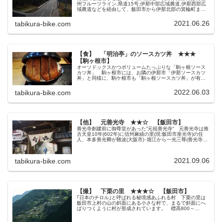
州フルーツライン,県道15号,伊那中部広域農道,伊那西部広
域農道などを経由して、飯田市から伊那北部の箕輪町まで
を貫く超ロング広域農道があります。 道中では｢フルーツ
ライン｣や｢花の道｣と書...
2021.06.26
tabikura-bike.com
【食】 「明治亭」のソースカツ丼 ★★★
【駒ヶ根市】
オーソドックスかつボリュームたっぷりな「駒ヶ根ソース
カツ丼」 駒ヶ根市には、お隣の伊那市「伊那ソースカツ
丼」と同様に、駒ケ根市も「駒ヶ根ソースカツ丼」が有名
なソースカツ丼グルメな町となっています。 以前は伊那
ソースカツ丼の青い塔に立ち寄った...
2022.06.03
tabikura-bike.com
【他】 元善光寺 ★★☆ 【飯田市】
善光寺創建前に御尊堂があった”元祖善光寺” 元善光寺は推
古天皇10年(602年)に信州麻績の里(現:飯田市座光寺)の住
人、本多善光卿が難波(大阪市)･堀江から一光三尊(善光寺如
来)の本尊を持ち帰り、最初は｢坐光寺｣として創建されまし
た。 そ...
2021.09.06
tabikura-bike.com
【撮】 下栗の里 ★★★☆ 【飯田市】
｢日本のチロル｣と呼ばれる秘境感あふれる村 下栗の里は
飯田市上村の山の斜面にある小さな村で、まるで斜面にへ
ばりつくように村が形成されています。 標高800～
1000mの山の中腹にポツンとある村の様子から｢日本のチロ
ル｣と言われるようになりま...