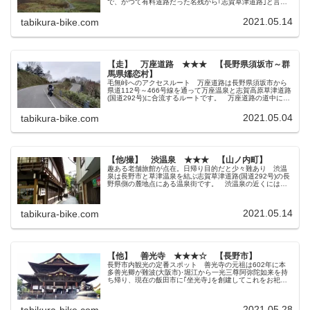
で、かつて有料道路だった名残から｢志賀草津道路｣と言わ
れています。 群馬県を代表する温泉地である草津温泉と
長野県を結ぶ主要道路の1つと...
2021.05.14
tabikura-bike.com
【走】 万座道路 ★★★ 【長野県須坂市～群
馬県嬬恋村】
毛無峠へのアクセスルート 万座道路は長野県須坂市から
県道112号～466号線を通って万座温泉と志賀高原草津道路
(国道292号)に合流するルートです。 万座道路の道中には
ネットのネタ画像で有名な「群馬県 この先危険につき立
入禁止」の看板がある...
2021.05.04
tabikura-bike.com
【他/撮】 渋温泉 ★★★ 【山ノ内町】
趣ある老舗旅館が点在。日帰り目的だと少々難あり 渋温
泉は長野市と草津温泉を結ぶ志賀草津道路(国道292号)の長
野県側の麓地点にある温泉街です。 渋温泉の近くには猿
の温泉入浴で有名な地獄谷野猿公苑もあります。 横湯川
に沿って約1㎞程の範囲に温...
2021.05.14
tabikura-bike.com
【他】 善光寺 ★★★☆ 【長野市】
長野市内観光の定番スポット 善光寺の元祖は602年に本
多善光卿が難波(大阪市)･堀江から一光三尊阿弥陀如来を持
ち帰り、現在の飯田市に｢坐光寺｣を創建してこれをお祀り
していました。 これが現在も飯田市にある元善光寺とな
ります。 その後642年...
2021.05.28
tabikura-bike.com