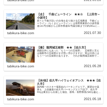
【走】 千曲ビューライン ★★☆ 【上田市～
小諸市】
担々と千曲川沿いの台地を走り抜ける広域農道 千曲ビュ
ーライン（ちくまビューライン）は長野県東部の小諸市国
道141号分岐から上田市県道82号線分岐までの約28㎞に及
ぶ広域農道です。 正式名称は「千曲川左岸広域農道」と
言い、その名の通りほとんど...
2021.07.30
tabikura-bike.com
【撮】 龍岡城五稜郭 ★★ 【佐久市】
函館以外にもあった「もう一つの五稜郭」 五稜郭と言え
ば函館市の五稜郭がまず思い浮かびますが、実は日本には
もう一つの五稜郭があります。 それが龍岡城五稜郭で
す。 鶴岡城五稜郭は江戸時代末期、田野口藩主の松平乗
謨(まつだいら のりかた)が陣屋と...
2021.05.28
tabikura-bike.com
【休/他】佐久平ハイウェイオアシス ★★★【佐
久市】
国内唯一のスキー場直結のパーキングエリア。展望台や温
泉も 上信越道の佐久平パーキングエリア(以下、佐久平
PA)は東京から出発した場合、群馬・長野県境の峠を越えて
長野県最初のパーキングエリアとなりますが、この佐久平
PAに直結する形で佐久平ハイ...
2021.05.18
tabikura-bike.com