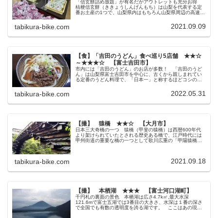
「信玄餅詰め放題」が有名だがアウトレットも充分お得
桔梗信玄餅（ききょうしんげんもち）は山梨を代表する定
番お土産の1つで、山梨県内はもちろん山梨県周辺の高速
PAや駅の売店などでも、必ずと言っていいほど売っている
有名な餅菓子です。 そんな桔梗...
2021.09.09
tabikura-bike.com
【食】「吉田のうどん」食べ巡り5店舗 ★★☆
～★★★☆ 【富士吉田市】
市内には「吉田のうどん」のお店が多数！ 「吉田のうど
ん」は山梨県富士吉田市を中心に、古くから親しまれてい
る定番のうどん料理で、「日本一」と称するほどコシの強
い極太麺が有名です。 コシの強いうどんの1つである讃岐
うどんと比べてもコシの強さは吉...
2022.05.31
tabikura-bike.com
【撮】 猿橋 ★★☆ 【大月市】
日本三大奇橋の一つ 猿橋（甲斐の猿橋）は西暦600年代
より架けられていたとされる歴史ある橋で、江戸時代には
甲州街道の重要な橋の一つとして歌川広重の「甲陽猿橋之
図」や十返舎一九の「諸国道中金之草鞋」などで取り上げ
られています。 他の橋には中々...
2021.09.18
tabikura-bike.com
【撮】 本栖湖 ★★★ 【富士河口湖町】
千円札の裏面の景色 本栖湖は広さ4.7k㎡,最大水深
121.6mで富士五湖では3番目の大きさ、水深は１番の深さ
で全国でも有数の透明度を誇る湖です。 ここはあの現千
円札の裏側と旧五千円札(新渡戸稲造)の裏側に描かれた｢逆