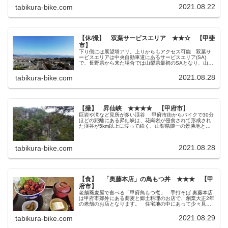
練りこんで仕上げたような...
2021.08.22
tabikura-bike.com
【休/撮】 双葉サービスエリア ★★☆ 【甲斐
市】
下り側には展望塔アリ。上りからもアクセス可能 双葉サ
ービスエリアは中央自動車道にあるサービスエリア(SA)
で、長野県から来た場合では山梨県最初のSAとなり、山梨
県のほぼ中央に位置する甲府市のお隣、甲斐市にありま
す。 山梨県内にある2か所のS...
2021.08.28
tabikura-bike.com
【撮】 昇仙峡 ★★★★ 【甲府市】
巨岩や滝など見所が多い渓谷 甲府市街からバイクで30分
ほどの距離にある昇仙峡は、花崗岩が侵食されて形成され
た渓谷が5km以上に渡って続く、山梨県随一の景勝地とし
て有名です。 途中まではバイクで通行できますが、しっ
かり渓谷を散策するなら最寄...
2021.08.28
tabikura-bike.com
【食】 「奥藤本店」の鳥もつ丼 ★★★ 【甲
府市】
老舗蕎麦屋で食べる「甲府鳥もつ煮」 手打そば 奥藤本店
は甲府市郊外にある蕎麦と郷土料理のお店で、創業大正2年
の老舗のお店となります。 住宅地の中にあって少々見つ
け辛いものの、国道20号バイパスから数百m外れた位置に
あり、中央道甲府昭和ICか...
2021.08.29
tabikura-bike.com