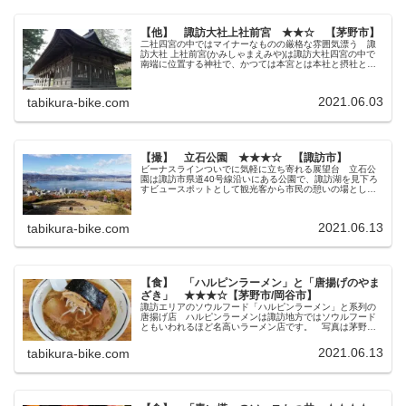
【他】 諏訪大社上社前宮 ★★☆ 【茅野市】
二社四宮の中ではマイナーなものの厳格な雰囲気漂う 諏
訪大社 上社前宮(かみしゃまえみや)は諏訪大社四宮の中で
南端に位置する神社で、かつては本宮とは本社と摂社とい
う関係でした。 そのためか四宮の中では最も観光客が少
ない神社ですが、御祭神がここ...
2021.06.03
tabikura-bike.com
【撮】 立石公園 ★★★☆ 【諏訪市】
ビーナスラインついでに気軽に立ち寄れる展望台 立石公
園は諏訪市県道40号線沿いにある公園で、諏訪湖を見下ろ
すビュースポットとして観光客から市民の憩いの場として
知られている展望台です。 県道40号線は諏訪湖からビー
ナスラインに向かうメインアク...
2021.06.13
tabikura-bike.com
【食】 「ハルピンラーメン」と「唐揚げのやま
ざき」 ★★★☆【茅野市/岡谷市】
諏訪エリアのソウルフード「ハルピンラーメン」と系列の
唐揚げ店 ハルピンラーメンは諏訪地方ではソウルフード
ともいわれるほど名高いラーメン店です。 写真は茅野市
にある本店ですが、外観はどこにでもある町中華のようで
知名度が無ければまず入らない？よ...
2021.06.13
tabikura-bike.com