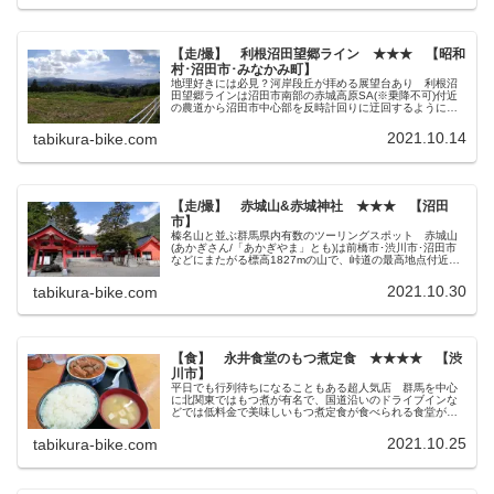
【走/撮】 利根沼田望郷ライン ★★★ 【昭和
村･沼田市･みなかみ町】
地理好きには必見？河岸段丘が拝める展望台あり 利根沼
田望郷ラインは沼田市南部の赤城高原SA(※乗降不可)付近
の農道から沼田市中心部を反時計回りに迂回するようにみ
なかみ町役場付近の県道61号線まで続く全長約44㎞もの広
域農道です。 分岐が多く...
2021.10.14
tabikura-bike.com
【走/撮】 赤城山&赤城神社 ★★★ 【沼田
市】
榛名山と並ぶ群馬県内有数のツーリングスポット 赤城山
(あかぎさん/「あかぎやま」とも)は前橋市･渋川市･沼田市
などにまたがる標高1827mの山で、峠道の最高地点付近に
は関東を中心に300社を構える赤城神社の総本宮がありま
す。 内陸県の群馬に...
2021.10.30
tabikura-bike.com
【食】 永井食堂のもつ煮定食 ★★★★ 【渋
川市】
平日でも行列待ちになることもある超人気店 群馬を中心
に北関東ではもつ煮が有名で、国道沿いのドライブインな
どでは低料金で美味しいもつ煮定食が食べられる食堂が今
も点在しています。 その中でも一際人気のお店が永井食
堂です。 永井食堂は渋川市国道1...
2021.10.25
tabikura-bike.com