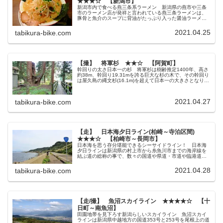
★★★☆ 【新潟市】
新潟市内で食べる燕三条系ラーメン 新潟県の燕市や三条
市のラーメン店が発祥と言われている燕三条ラーメンは、
豚骨と魚介のスープに背油がたっぷり入った醤油ラーメン
です。 もちろん新潟市内に入る前に燕市や三条市で食べ
るべきだったんですが、腹の具合的...
2021.04.25
tabikura-bike.com
【撮】 将軍杉 ★★☆ 【阿賀町】
幹回りの太さ日本一の杉 将軍杉は樹齢推定1400年、高さ
約38m、幹回り19.31mを誇る巨大な杉の木で、その幹回り
は屋久島の縄文杉(16.1m)を超えて日本一の大きさとなり、
国の天然記念物にも指定されています。 阿賀町の国道49
号沿いにあ...
2021.04.27
tabikura-bike.com
【走】 日本海夕日ライン(柏崎～寺泊区間)
★★★☆ 【柏崎市～長岡市】
日本海を思う存分堪能できるシーサイドライン！ 日本海
夕日ラインは新潟県の村上市から糸魚川市までの海岸線を
結ぶ道の総称の事で、数々の国道や県道・市道や臨港道路
を繋いで総延長約337㎞にも及ぶシーサイドラインで
す。 なので糸魚川市内の「親不知」...
2021.04.28
tabikura-bike.com
【走/撮】 魚沼スカイライン ★★★★☆ 【十
日町～南魚沼】
田園地帯を見下ろす新潟らしいスカイライン 魚沼スカイ
ラインは新潟県中越地方の国道353号と253号を尾根上の道