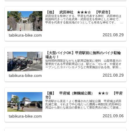
【他】 武田神社 ★★★☆ 【甲府市】
武田信玄を祭神とする、甲府を代表する神社 武田神社は
戦国時代きっての名武将・武田信玄を祭神とした神社で、
甲府を代表する観光地の1つとしても有名な神社です。 武
田神社の特徴の1つとしては、神社の外周に立派なお堀と石
垣があることでしょうか。 武...
2021.08.29
tabikura-bike.com
【大型バイクOK】甲府駅前に無料のバイク駐輪
場あり！
短時間利用限定ながらも駅周辺散策に便利 山梨県最大の
繁華街である甲府駅周辺には、駅ビル「セレオ」や最近オ
ープンしたヨドバシカメラなど商業施設がある他、駅前に
は当ブログでも紹介した奥藤本店や小作などの山梨県の郷
土料理が味わえるお店が点在してい...
2021.08.29
tabikura-bike.com
【撮】 甲府城（舞鶴城公園） ★★☆ 【甲府
市】
甲府駅から直近！よく整備された城址公園 甲府城は武田
氏滅亡後、それまで中心地だった躑躅ヶ崎館(現:武田神社)
周辺から新たな政治の要衝として豊臣秀吉の命にて築城さ
れた城下町です。 徳川体制になってからは将軍家から最
も近い藩主の拠点として活躍し...
2021.09.06
tabikura-bike.com