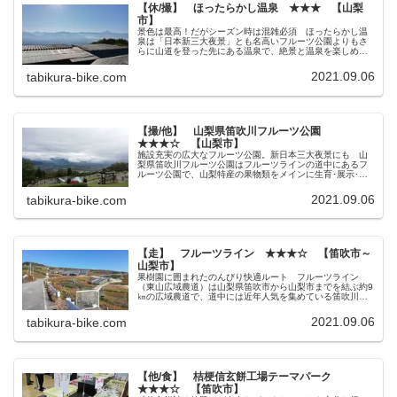
【休/撮】 ほったらかし温泉 ★★★ 【山梨
市】
景色は最高！だがシーズン時は混雑必須 ほったらかし温
泉は「日本新三大夜景」とも名高いフルーツ公園よりもさ
らに山道を登った先にある温泉で、絶景と温泉を楽しめる
ことから数年前から異常なブームとなっている人気観光地
です。 いやほんとに、いつからこ...
2021.09.06
tabikura-bike.com
【撮/他】 山梨県笛吹川フルーツ公園
★★★☆ 【山梨市】
施設充実の広大なフルーツ公園。新日本三大夜景にも 山
梨県笛吹川フルーツ公園はフルーツラインの道中にあるフ
ルーツ公園で、山梨特産の果物類をメインに生育･展示･紹
介している体験型のテーマパークのようになっていま
す。 特に果物の特徴や仕組みについ...
2021.09.06
tabikura-bike.com
【走】 フルーツライン ★★★☆ 【笛吹市～
山梨市】
果樹園に囲まれたのんびり快適ルート フルーツライン
（東山広域農道）は山梨県笛吹市から山梨市までを結ぶ約9
㎞の広域農道で、道中には近年人気を集めている笛吹川フ
ルーツ公園やほったらかし温泉にも近く、観光客にも知ら
れている(もしくは知らずに走って...
2021.09.06
tabikura-bike.com
【他/食】 桔梗信玄餅工場テーマパーク
★★★☆ 【笛吹市】