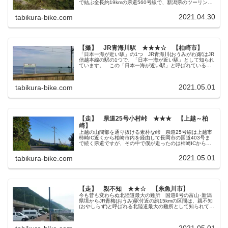
で結ぶ全長約19kmの県道560号線で、新潟県のツーリング
ルートとして有名な道です。 僕もここを通ろうとしたん
ですが、最初(201...
2021.04.30
tabikura-bike.com
【撮】 JR青海川駅 ★★★☆ 【柏崎市】
「日本一海が近い駅」の1つ JR青海川(おうみがわ)駅はJR
信越本線の駅の1つで、「日本一海が近い駅」として知られ
ています。 この「日本一海が近い駅」と呼ばれている駅
はここの他にもJR予讃線の下灘駅(愛媛県)やJR鶴見線の海
芝浦駅(神奈川県...
2021.05.01
tabikura-bike.com
【走】 県道25号小村峠 ★★★ 【上越～柏
崎】
上越の山間部を通り抜ける素朴な峠 県道25号線は上越市
柿崎IC近くから柏崎市内を経由して長岡市の国道403号ま
で続く県道ですが、その中で僕が走ったのは柿崎ICから小
村峠という峠を越えた区間までを紹介。 国道8号から県道
25号線に入って、しば...
2021.05.01
tabikura-bike.com
【走】 親不知 ★★☆ 【糸魚川市】
今も昔も変わらぬ北陸道最大の難所 国道8号の富山･新潟
県境からJR青梅(おうみ)駅付近の約15kmの区間は、親不知
(おやしらず)と呼ばれる北陸道最大の難所として知られてい
ます。 ｢親不知｣と言われるようになった由縁も｢あまりに
険しい道中のた...