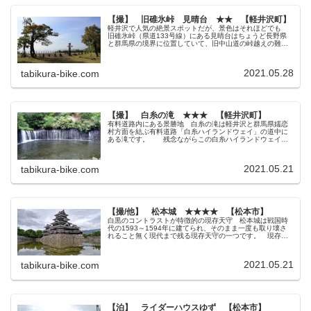
【撮】 旧碓氷峠 見晴台 ★★ 【軽井沢町】
軽井沢で人気の絶景スポットだが、景色はそれほどでも
旧碓氷峠（県道133号線）にある見晴台はちょうど長野県
と群馬県の境界に位置していて、旧中山道の峠越えの難所
ということで軽井沢の観光地の1つとして知られているスポ
ットです。 ただ、アクセス路...
2021.05.28
tabikura-bike.com
【撮】 白糸の滝 ★★★ 【軽井沢町】
有料道路内にある景勝地 白糸の滝は軽井沢と群馬県嬬恋
村方面を結ぶ有料道路「白糸ハイランドウェイ」の道中に
ある滝です。 残念ながらこの白糸ハイランドウェイは
125㏄未満のバイクは通行禁止で、白糸の滝に行く他のア
クセス道も無いので原付ライダー...
2021.05.21
tabikura-bike.com
【撮/他】 松本城 ★★★★ 【松本市】
白黒のコントラストが特徴的の現存天守 松本城は戦国時
代の1593～1594年に建てられ、そのまま一度も取り壊さ
れること無く現代まで残る現存天守の一つです。 現存天
守は全国に12天守ありますがその中でも五重六階の天守と
しては日本最古の城で、天...
2021.05.21
tabikura-bike.com
【泊】 ライダーハウスゆず 【松本市】