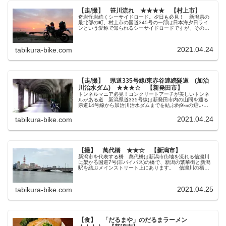
【走/撮】 笹川流れ ★★★★ 【村上市】
奇岩怪岩続くシーサイドロード。夕日も必見！ 新潟県の
最北部の町、村上市の国道345号の一部は日本海夕日ライ
ンという愛称で知られるシーサイドロードですが、その中
でも海岸沿いにそびえる小さな山「鳥越山」から「狐崎」
までの約11km区間を笹川流れ...
2021.04.24
tabikura-bike.com
【走/撮】 県道335号線/東赤谷連続隧道 (加治
川治水ダム) ★★★☆ 【新発田市】
トンネルマニア必見！コンクリートアーチが美しいトンネ
ルがある道 新潟県道335号線は新発田市内の山間を通る
県道14号線から加治川治水ダムまでを結ぶ約9㎞の短い県
道です。 終点の加治川治水ダムは公園として整備されて
いますが、基本的にダムの管理...
2021.04.24
tabikura-bike.com
【撮】 萬代橋 ★★☆ 【新潟市】
新潟市を代表する橋 萬代橋は新潟市街地を流れる信濃川
に架かる国道7号(非バイパス)の橋で、新潟の繁華街と新潟
駅を結ぶメインストリート上にあります。 信濃川の橋の
中で最初に架けられた橋であり、初代萬代橋竣工より130
年以上もの歴史があり、今も...
2021.04.25
tabikura-bike.com
【食】 「だるまや」のだるまラーメン