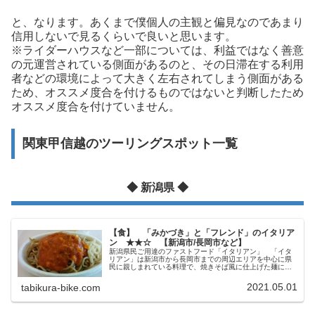
と、なります。あくまで僕個人の主観と偏見なのであまり
信用しないで見るくらいで良いと思います。
※ライダーハウスなど一部については、利益ではなく善意
の元運営されている側面があるのと、その日滞在する利用
者などの環境によって大きく左右されてしまう側面がある
ため、オススメ度合を付けるものではないと判断したため
オススメ度合を付けていません。
関東甲信越のツーリングスポット一覧
◆ 新潟県 ◆
【食】 「みかづき」と「フレンド」のイタリア
ン ★★☆ 【新潟市/長岡市など】
新潟県民ご用達のファストフード「イタリアン」 「イタ
リアン」は新潟市から長岡市までの周辺エリアを中心に県
民に親しまれている料理で、焼きそば風に仕上げた麺にミ
ートソースをかけたもの。 和風焼きそばとイタリア風(?)
ソースが混ざり合った独特なご...
2021.05.01
tabikura-bike.com