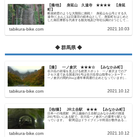
【撮/他】 身延山 久遠寺 ★★★★ 【身延
町】
断崖絶壁のような大階段に挑戦！ 身延山を山号とする久
遠寺(くおんじ)は日蓮宗の総本山として、身延町をはじめと
した南巨摩郡を代表する観光地及び寺社仏閣の1つとして知
られています。 南巨摩郡は駅周辺から離れれば比較的
商店の少ないエリアが多いの...
2021.10.03
tabikura-bike.com
◆ 群馬県 ◆
【撮】 一ノ倉沢 ★★★☆ 【みなかみ町】
谷川岳の岩場を見上げる絶景スポット 一ノ倉沢までのア
クセス道である国道291号は谷川岳登山指導センター下～
一ノ倉沢の間約3㎞は通年車両通行止めとなっています(徒
歩･自転車は通行可)。 訪問時の2011年10月当時は土日祝
のみの通行規制だった...
2021.10.12
tabikura-bike.com
【他/撮】 JR土合駅 ★★★ 【みなかみ町】
日本一の地底駅 JR上越線の土合駅はみなかみ町の国道
291号沿いにある駅で、谷川岳一ノ倉沢への最寄り駅とな
っています。 駅周辺はドライブインや民宿が数件あるの
みで人家はほとんど無い場所。 今でこそ車移動や路線バ
スが主流なため駅利用客は1日十...
2021.10.12
tabikura-bike.com