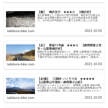
【撮】 鳴沢氷穴 ★★★☆ 【鳴沢村】
氷の貯蔵庫として使われた竪穴型洞窟 鳴沢氷穴は富士山
周辺にある洞窟や風穴の中でも上位の知名度を誇る洞窟
で、その中は平均気温０℃と夏でも非常に涼しいので涼を
求めてくる観光客も多いスポットです。 軽食屋併設の売
店で入場チケットを購入して、建物裏...
2021.10.03
tabikura-bike.com
【走】 県道71号線 ★★★☆ 【静岡県富士宮
市～山梨県鳴沢村】
樹海の中を通る国道迂回ルート 静岡･山梨県道71号線は富
士宮市内国道139号バイパス上井出IC(バイパスは125cc以
下通行不可)から鳴沢村国道139号を結ぶ道路で、国道139
号よりも富士山側を通る抜け道的なルートです。 富士山
西側のメイン...
2021.10.03
tabikura-bike.com
【走/撮】 三国峠･パノラマ台 ★★★★★
【山梨県山中湖村～静岡県小山町】
富士山ビューポイントロード！ 静岡県･山梨県･神奈川県
の三県にまたがる三国山(標高1343m)を通る静岡県道147号
&山梨県道730号線は、美しい富士山を見られるビュースポ
ットとして知られています。 基本的に静岡県小山町と山
梨山中湖村を跨ぐ...
2021.10.03
tabikura-bike.com