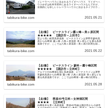
トレーラーハウスに泊まれるライダーハウス ライダーハ
ウスゆずは松本市郊外にあるライダーハウスなんですが、
全国的にも珍しいトレーラーハウスに泊まるタイプのライ
ダーハウスです。 写真左側の住宅がオーナーさんのお宅
で、その駐車場兼庭にでっかいトレ...
2021.05.21
tabikura-bike.com
【走/撮】 ビーナスライン霧ヶ峰～美ヶ原区間
★★★★★ 【諏訪市～上田市】
雲より高い絶景高原道路 ビーナスラインは茅野市蓼科高
原から白樺湖･霧ヶ峰･八島ヶ原湿原･美ヶ原などを通る高原
道路ですが、ここでは八島ヶ原湿原～美ヶ原の区間を紹介
します。 ビーナスラインは長野県中部に掛かる観光道路
で、標高2000m弱の稜線...
2021.05.22
tabikura-bike.com
【走/撮】 ビーナスライン 蓼科～霧ケ峰区間
★★★★★ 【諏訪市～立科町】
アルプスや白樺湖を望む高原道路 ビーナスラインは茅野
市蓼科高原から白樺湖･霧ヶ峰･八島ヶ原湿原･美ヶ原などを
通る高原道路ですが、ここでは白樺湖～霧ヶ峰の区間を紹
介します。 ビーナスラインの南部にあたる霧ケ峰は標
高1500m～1800mにあ...
2021.05.28
tabikura-bike.com
【走/撮】 県道40号立科～女神湖区間
★★★★ 【立科町】
白樺並木を貫く高原道路 県道40号線は諏訪市から小諸市
までの約80kmを結ぶ長野県で一番長い県道で、道中には諏