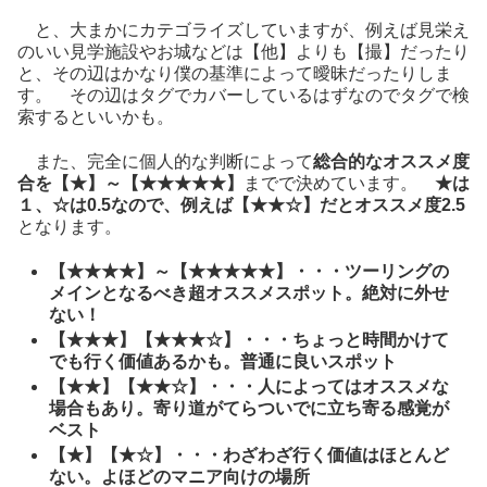
と、大まかにカテゴライズしていますが、例えば見栄え
のいい見学施設やお城などは【他】よりも【撮】だったり
と、その辺はかなり僕の基準によって曖昧だったりしま
す。 その辺はタグでカバーしているはずなのでタグで検
索するといいかも。
また、完全に個人的な判断によって
総合的なオススメ度
合を【★】～【★★★★★】
までで決めています。
★は
１、☆は0.5なので、例えば【★★☆】だとオススメ度2.5
となります。
【★★★★】～【★★★★★】・・・ツーリングの
メインとなるべき超オススメスポット。絶対に外せ
ない！
【★★★】【★★★☆】・・・ちょっと時間かけて
でも行く価値あるかも。普通に良いスポット
【★★】【★★☆】・・・人によってはオススメな
場合もあり。寄り道がてらついでに立ち寄る感覚が
ベスト
【★】【★☆】・・・わざわざ行く価値はほとんど
ない。よほどのマニア向けの場所