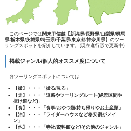
このページでは
関東甲信越【新潟県/長野県/山梨県/群馬
県/栃木県/茨城県/埼玉県/千葉県/東京都/神奈川県】
のツー
リングスポットを紹介しています。(現在進行形で更新中)
掲載ジャンル/個人的オススメ度について
各ツーリングスポットについては
【撮】・・・「撮る/見る」
【走】・・・「道路やツーリングルート(絶景区間や
抜け道など)」
【食】・・・「食事/おやつ類/持ち帰りやお土産類」
【泊】・・・「ライダーハウスなど格安宿がメイ
ン」
【他】・・・「寺社/資料館など/その他のジャンル」