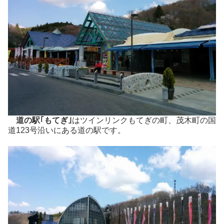
道の駅｢もてぎ｣
はツインリンクもてぎの町、茂木町の国
道123号沿いにある道の駅です。