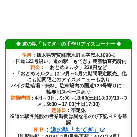
◆ 道の駅「もてぎ」の手作りアイスコーナー ◆
住所
：栃木県芳賀郡茂木町大字茂木1090-1
・国道123号沿い、道の駅「もてぎ」農産物直売所内
料金
：「おとめミルク」320円など
・「おとめミルク」は12月～5月の期間限定販売。他
にも期間限定のアイスメニューもあり
バイク駐輪場：無料。駐車場内の国道123号寄りに二
輪専用スペースあり
営業時間
：4月～9月…9:00～18:00(土日18:30)/10～3
月…9:00～17:00(土日17:30)
定休日
：不定休
※道の駅各施設の営業時間は異なるので下記ＨＰを確
認
ＨＰ
：
道の駅「もてぎ」
【訪問時期：2014年4月/最終更新：2021年3月】