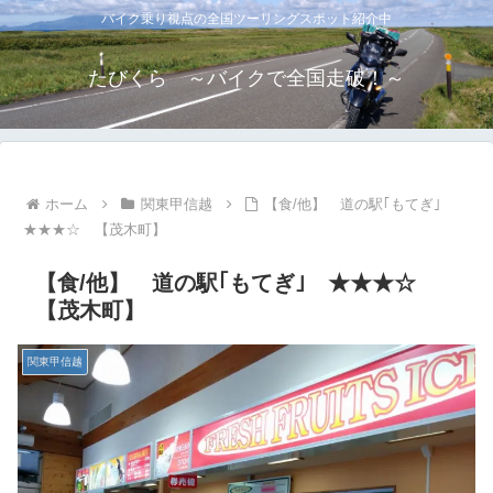
バイク乗り視点の全国ツーリングスポット紹介中
たびくら ～バイクで全国走破！～
ホーム
関東甲信越
【食/他】 道の駅｢もてぎ｣
★★★☆ 【茂木町】
【食/他】 道の駅｢もてぎ｣ ★★★☆
【茂木町】
関東甲信越