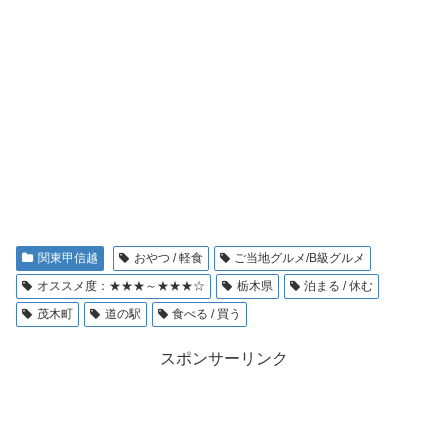
関東甲信越
おやつ / 軽食
ご当地グルメ/B級グルメ
オススメ度：★★★～★★★☆
栃木県
泊まる / 休む
茂木町
道の駅
食べる / 買う
スポンサーリンク