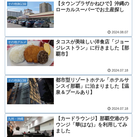
【タウンプラザかねひで】沖縄の
その他旅記録
ローカルスーパーでお土産探し
2024.08.07
タコスが美味しい洋食店「ジョー
その他グルメ
ジレストラン」に行きました【那
覇市】
2024.07.18
都市型リゾートホテル「ホテルサ
その他旅記録
ンスイ那覇」に泊まりました【温
泉＆プールあり】
2024.07.18
【カードラウンジ】那覇空港のラ
九州・沖縄
ウンジ「華(はな)」を利用してみ
ました