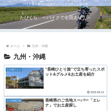
バイク乗り視点の全国ツーリングスポット紹介中
たびくら ～バイクで全国走破！～
ホーム
九州・沖縄
九州・沖縄
“長崎ひとり旅”で立ち寄ったスポ
その他グルメ
ット&グルメ&お土産を紹介
2025.09.13
長崎県のご当地スーパー「エレ
その他旅記録
ナ」でお土産探し