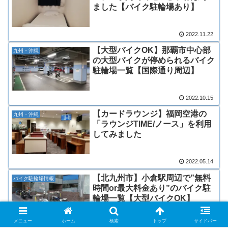
ました【バイク駐輪場あり】
2022.11.22
【大型バイクOK】那覇市中心部
九州・沖縄
の大型バイクが停められるバイク
駐輪場一覧【国際通り周辺】
2022.10.15
【カードラウンジ】福岡空港の
九州・沖縄
「ラウンジTIME/ノース」を利用
してみました
2022.05.14
【北九州市】小倉駅周辺で”無料
バイク駐輪場情報
時間or最大料金あり”のバイク駐
輪場一覧【大型バイクOK】
メニュー
ホーム
検索
トップ
サイドバー
2022.05.13