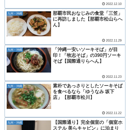
2022.12.10
那覇市民おなじみの食堂「三笠」
九州・沖縄
に再訪しました【那覇市松山らへ
ん】
2022.11.29
「沖縄一安いソーキそば」が目
九州・沖縄
印！「牧志そば」の390円ソーキ
そば【国際通りらへん】
2022.11.23
素朴であっさりとしたソーキそば
九州・沖縄
を食べるなら「ゆうなみ 坂下
店」【那覇市松川】
2022.11.22
【国際通り】完全個室の「個室ホ
九州・沖縄
ステル 美らキャビン」に泊まり