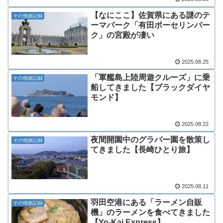
【なにここ】佐賀県にある謎のテ
その他旅記録
ーマパーク「有田ポーセリンパー
ク」の宮殿が凄い
2025.08.25
「軍艦島上陸周遊クルーズ」に乗
その他旅記録
船してきました【ブラックダイヤ
モンド】
2025.08.22
夜間開園中のグラバー園を散策し
その他旅記録
てきました【長崎ひとり旅】
2025.08.11
羽田空港にある「ラーメン自販
その他旅記録
機」のラーメンを食べてきました
【Yo-Kai Express】