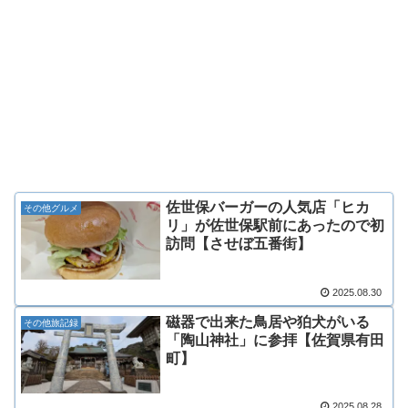
佐世保バーガーの人気店「ヒカ
その他グルメ
リ」が佐世保駅前にあったので初
訪問【させぼ五番街】
2025.08.30
磁器で出来た鳥居や狛犬がいる
その他旅記録
「陶山神社」に参拝【佐賀県有田
町】
2025.08.28