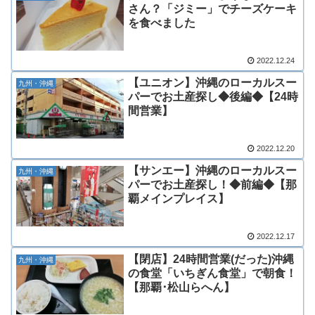
さん？「ジミー」でチーズケーキ
を食べました
2022.12.24
【ユニオン】沖縄のローカルスー
九州・沖縄
パーでお土産探し◆後編◆【24時
間営業】
2022.12.20
【サンエー】沖縄のローカルスー
九州・沖縄
パーでお土産探し！◆前編◆【那
覇メインプレイス】
2022.12.17
【閉店】24時間営業(だった)沖縄
九州・沖縄
の食堂「いちぎん食堂」で朝食！
【那覇･松山らへん】