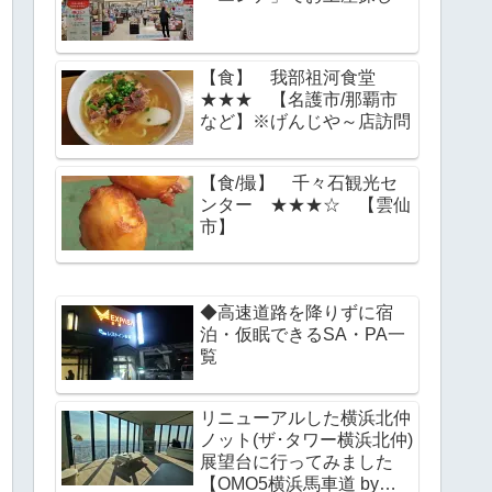
【食】 我部祖河食堂
★★★ 【名護市/那覇市
など】※げんじや～店訪問
【食/撮】 千々石観光セ
ンター ★★★☆ 【雲仙
市】
◆高速道路を降りずに宿
泊・仮眠できるSA・PA一
覧
リニューアルした横浜北仲
ノット(ザ･タワー横浜北仲)
展望台に行ってみました
【OMO5横浜馬車道 by星