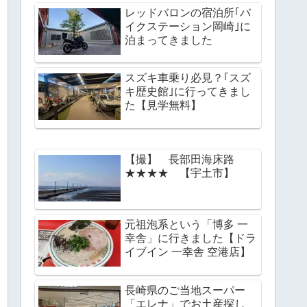
レッドバロンの宿泊所｢バ
イクステーション岡崎｣に
泊まってきました
スズキ車乗り必見？｢スズ
キ歴史館｣に行ってきまし
た【見学無料】
【撮】 長部田海床路
★★★★ 【宇土市】
元祖泡系という「博多 一
幸舎」に行きました【ドラ
イブイン 一幸舎 空港店】
長崎県のご当地スーパー
「エレナ」でお土産探し