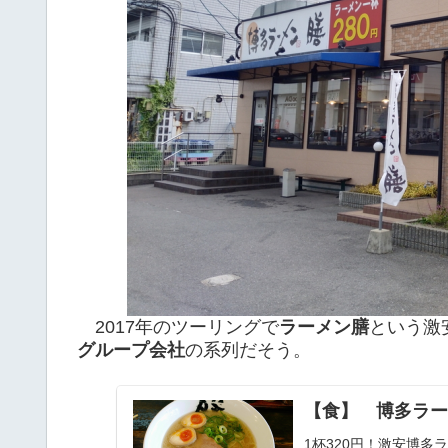
2017年のツーリングで
ラーメン膳
という激
グループ会社
の系列だそう。
【食】 博多ラー
1杯320円！激安博多