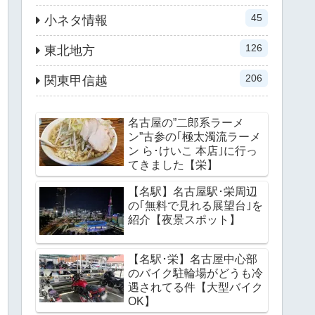
45
小ネタ情報
126
東北地方
206
関東甲信越
名古屋の”二郎系ラーメ
ン”古参の｢極太濁流ラーメ
ン ら･けいこ 本店｣に行っ
てきました【栄】
【名駅】名古屋駅･栄周辺
の｢無料で見れる展望台｣を
紹介【夜景スポット】
【名駅･栄】名古屋中心部
のバイク駐輪場がどうも冷
遇されてる件【大型バイク
OK】