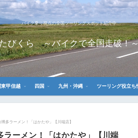
バイク乗り視点の全国ツーリングスポット紹介中
たびくら ～バイクで全国走破！
関東甲信越
四国
九州・沖縄
ツーリング役立ち
下の博多ラーメン！「はかたや」【川端店】
博多ラーメン！「はかたや」【川端