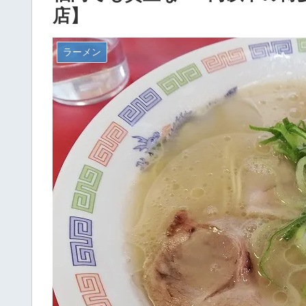
店】
ラーメン