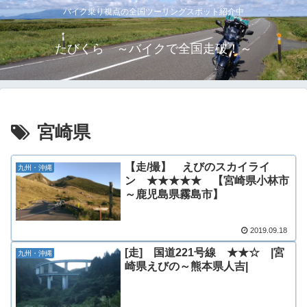
バイク乗り視点の全国ツーリングスポット紹介中
たびくら ～バイクで全国走破！～
宮崎県
【走/撮】 えびのスカイライ
九州・沖縄
ン ★★★★★ 【宮崎県小林市
～鹿児島県霧島市】
2019.09.18
[走] 国道221号線 ★★☆ |宮
九州・沖縄
崎県えびの～熊本県人吉|