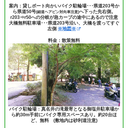
案内：貸しボート向かいバイク駐輪場･･･県道203号か
ら県道50号
へ下った先右側。
(細道ヘアピン対向車注意)
r203⇒r50への分岐が急カーブの途中にあるので注意
大橋無料駐車場･･･県道203号沿い、大橋を渡ってすぐ
左側
※地図※
料金：散策無料
バイク駐輪場：真名井の滝最寄となる御塩井駐車場か
ら約30m手前にバイク専用スペースあり。約20台ほ
ど、無料 (敷地内は砂利道注意)