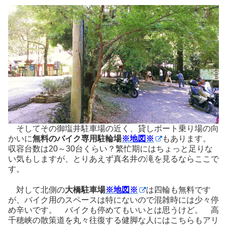
そしてその御塩井駐車場の近く、貸しボート乗り場の向
かいに
無料のバイク専用駐輪場
※地図※
もあります。
収容台数は20～30台くらい？繁忙期にはちょっと足りな
い気もしますが、とりあえず真名井の滝を見るならここで
す。
対して北側の
大橋駐車場
※地図※
は四輪も無料です
が、バイク用のスペースは特にないので混雑時には少々停
め辛いです。 バイクも停めてもいいとは思うけど。 高
千穂峡の散策道を丸々往復する健脚な人にはこちらもアリ