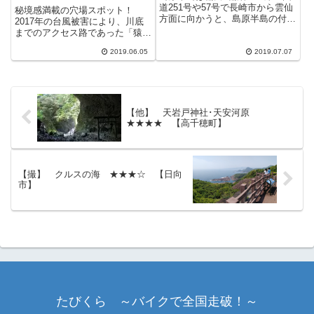
道251号や57号で長崎市から雲仙
秘境感満載の穴場スポット！
方面に向かうと、島原半島の付け
2017年の台風被害により、川底
根に差し掛かった辺りから赤土色
までのアクセス路であった「猿渡
の畑がそこらじゅうに広がる光景
入口」と「椿入口」共に閉鎖して
を目にします。 雲仙普賢岳の火
2019.06.05
2019.07.07
いる為、2019年6月時点でも谷底
山灰が長い年月をかけて変化した
まで降りることができません。
とされる赤土を利用した畑が...
復旧予定は2020年～2021年頃に
なるとのことです。 な...
【他】 天岩戸神社･天安河原
★★★★ 【高千穂町】
【撮】 クルスの海 ★★★☆ 【日向
市】
たびくら ～バイクで全国走破！～