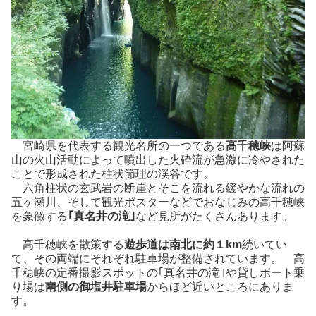
宮崎県を代表する観光名所の一つである
高千穂峡
は阿蘇
山の火山活動によって噴出した火砕流が急激に冷やされた
ことで形成された柱状節理の渓谷です。
六角柱状の玄武岩の断崖とそこを流れる緩やかな流れの
五ヶ瀬川、そして観光ポスターなどでおなじみの高千穂峡
を象徴する
｢真名井の滝｣
など見所がたくさんあります。
高千穂峡を散策する
遊歩道は南北に約１km
続いてい
て、その両端にそれぞれ駐車場が整備されています。 高
千穂峡の定番撮影スポットの｢真名井の滝｣や貸しボート乗
り場は
南側の御塩井駐車場
からほど近いところにありま
す。