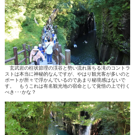
玄武岩の柱状節理の渓谷と勢い流れ落ちる滝のコントラ
ストは本当に神秘的なんですが、やはり観光客が多いのと
ボートが所々で浮かんでいるのであまり秘境感はないで
す。 もうこれは有名観光地の宿命として覚悟の上で行く
べき･･･かな？