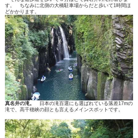
す。 ちなみに北側の大橋駐車場からだと歩いて1時間ほ
どかかります。
真名井の滝。
日本の滝百選にも選ばれている落差17mの
滝で、高千穂峡の顔とも言えるメインスポットです。