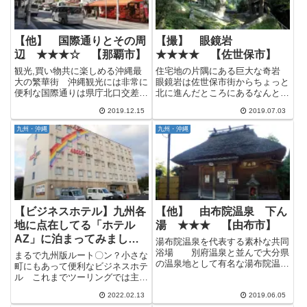
【他】 国際通りとその周
【撮】 眼鏡岩
辺 ★★★☆ 【那覇市】
★★★★ 【佐世保市】
観光,買い物共に楽しめる沖縄最
住宅地の片隅にある巨大な奇岩
大の繁華街 沖縄観光には非常に
眼鏡岩は佐世保市街からちょっと
便利な国際通りは県庁北口交差点
北に進んだところにあるなんとも
から牧志の安里三叉路までの約
奇妙な大岩で、かなり奇抜な光景
2019.12.15
2019.07.03
1.6kmの通りをメインとした沖縄
にも関わらず住宅地の片隅にある
最大の繁華街です。 かつては太
ためか、あまり観光地化されてい
九州・沖縄
九州・沖縄
平洋戦争で焼け野原となった町を
ません。 眼鏡岩の周辺はいくつ
急速に発展させたことから｢奇...
かのお寺があってそれと併せて
公...
【ビジネスホテル】九州各
【他】 由布院温泉 下ん
地に点在してる「ホテル
湯 ★★★ 【由布市】
AZ」に泊まってみました
湯布院温泉を代表する素朴な共同
【鹿児島大崎店】
浴場 別府温泉と並んで大分県
まるで九州版ルート〇ン？小さな
の温泉地として有名な湯布院温
町にもあって便利なビジネスホテ
泉。 別府温泉は宿泊施設も立ち
ル これまでツーリングでは主に
寄り湯も両立して豊富な数がある
ネカフェやライダーハウス、学生
のに対して、由布院温泉はどちら
2022.02.13
2019.06.05
時代は野宿なんかもやってました