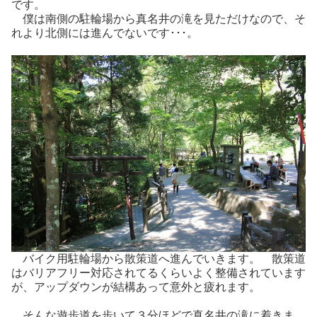
です。
僕は南側の駐輪場から真名井の滝を見ただけなので、そ
れより北側には進んでないです･･･。
バイク用駐輪場から散策道へ進んでいきます。 散策道
はバリアフリー対応されてるくらいよく整備されています
が、アップダウンが結構あって意外と疲れます。
そんな遊歩道を歩いて３分ほどで真名井の滝に着きま