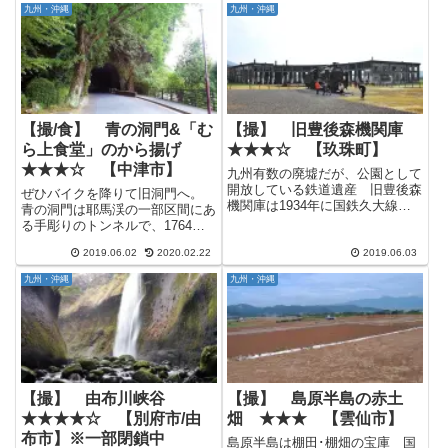
かと言うとホテルや旅館の温泉が
が、さすがにいい年こいてきたの
九州・沖縄
九州・沖縄
メイン。 しかしながら立ち寄り
で遠方にはツーリングではなくレ
湯...
ンタカーでのドライブ旅行とし
て...
【撮/食】 青の洞門&「む
【撮】 旧豊後森機関庫
ら上食堂」のから揚げ
★★★☆ 【玖珠町】
★★★☆ 【中津市】
九州有数の廃墟だが、公園として
開放している鉄道遺産 旧豊後森
ぜひバイクを降りて旧洞門へ。
機関庫は1934年に国鉄久大線全
青の洞門は耶馬渓の一部区間にあ
線開通と共に作られた扇型機関庫
る手彫りのトンネルで、1764年
で、鉄道のディーゼル化によって
(明和元年)に開通した日本最古の
1970年に廃止された建物で
2019.06.02
2020.02.22
2019.06.03
有料道路とも言われているほか、
す。 廃止以降はほとんど手付か
菊池寛の小説「恩讐の彼方に」に
九州・沖縄
九州・沖縄
ずの状態のまま廃墟化されてい
て青の洞門をモデルにした事もあ
た...
って周辺では耶馬渓と並んで...
【撮】 由布川峡谷
【撮】 島原半島の赤土
★★★★☆ 【別府市/由
畑 ★★★ 【雲仙市】
布市】※一部閉鎖中
島原半島は棚田･棚畑の宝庫 国