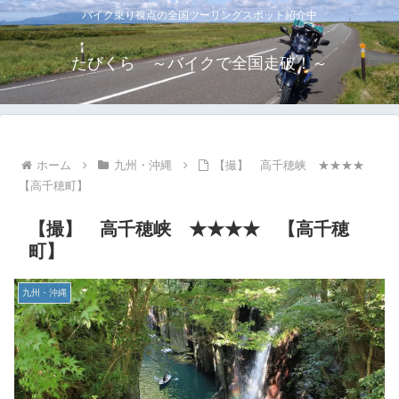
バイク乗り視点の全国ツーリングスポット紹介中
たびくら ～バイクで全国走破！～
ホーム
九州・沖縄
【撮】 高千穂峡 ★★★★
【高千穂町】
【撮】 高千穂峡 ★★★★ 【高千穂
町】
九州・沖縄