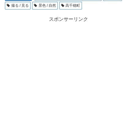
撮る / 見る
景色 / 自然
高千穂町
スポンサーリンク