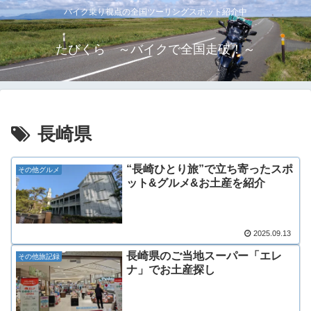
バイク乗り視点の全国ツーリングスポット紹介中
たびくら ～バイクで全国走破！～
長崎県
“長崎ひとり旅”で立ち寄ったスポ
その他グルメ
ット&グルメ&お土産を紹介
2025.09.13
長崎県のご当地スーパー「エレ
その他旅記録
ナ」でお土産探し