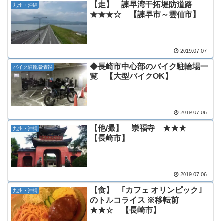
【走】 諫早湾干拓堤防道路
九州・沖縄
★★★☆ 【諫早市～雲仙市】
2019.07.07
◆長崎市中心部のバイク駐輪場一
バイク駐輪場情報
覧 【大型バイクOK】
2019.07.06
【他/撮】 崇福寺 ★★★
九州・沖縄
【長崎市】
2019.07.06
【食】 ｢カフェ オリンピック｣
九州・沖縄
のトルコライス ※移転前
★★☆ 【長崎市】