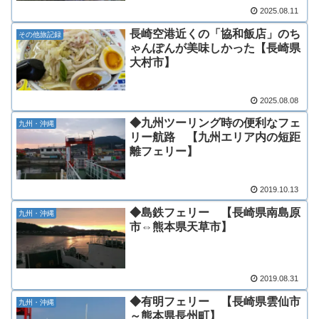
2025.08.11
長崎空港近くの「協和飯店」のち
その他旅記録
ゃんぽんが美味しかった【長崎県
大村市】
2025.08.08
◆九州ツーリング時の便利なフェ
九州・沖縄
リー航路 【九州エリア内の短距
離フェリー】
2019.10.13
◆島鉄フェリー 【長崎県南島原
九州・沖縄
市⇔熊本県天草市】
2019.08.31
◆有明フェリー 【長崎県雲仙市
九州・沖縄
～熊本県長州町】