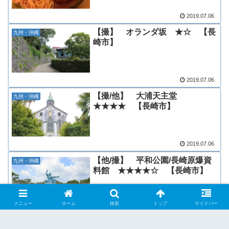
2019.07.06
【撮】 オランダ坂 ★☆ 【長
九州・沖縄
崎市】
2019.07.06
【撮/他】 大浦天主堂
九州・沖縄
★★★★ 【長崎市】
2019.07.06
【他/撮】 平和公園/長崎原爆資
九州・沖縄
料館 ★★★★☆ 【長崎市】
メニュー
ホーム
検索
トップ
サイドバー
2019.07.06