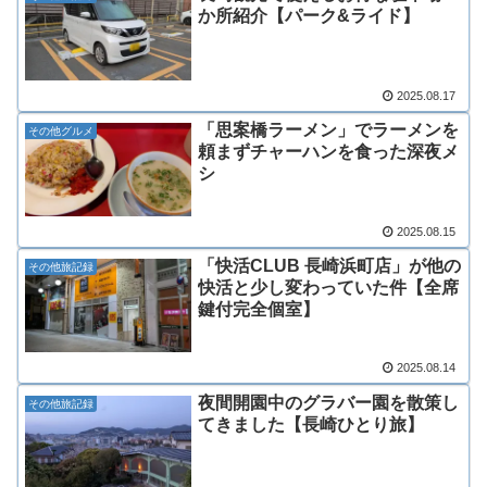
か所紹介【パーク&ライド】
2025.08.17
「思案橋ラーメン」でラーメンを
その他グルメ
頼まずチャーハンを食った深夜メ
シ
2025.08.15
「快活CLUB 長崎浜町店」が他の
その他旅記録
快活と少し変わっていた件【全席
鍵付完全個室】
2025.08.14
夜間開園中のグラバー園を散策し
その他旅記録
てきました【長崎ひとり旅】