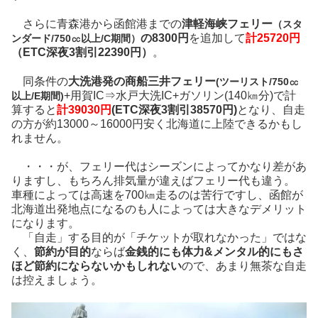
さらに青森港から函館港までの
津軽海峡フェリー
（スタ
の8300円
を追加して
計25720円
ンダード/750㏄以上/C期間）
（ETC深夜3割引22390円）
。
同条件の
大洗港発の商船三井フェリー
(ツーリスト/750㏄
+用賀IC⇒水戸大洗IC+ガソリン(140㎞分)で計
以上/E期間)
算すると
計39030円
(ETC深夜3割引38570円)
となり、自走
の方が約13000～16000円安く北海道に上陸できるかもし
れません。
・・・が、フェリー代はシーズンによってかなり差があ
りますし、もちろん排気量が違えばフェリー代も違う。
車種によっては高速を700㎞走るのは苦行ですし、函館が
北海道出発地点になるのも人によっては大きなデメリット
になります。
「自走」する目的が「チケットが取れなかった」ではな
く、
節約が目的
ならば
金銭的にも体力&メンタル的にもさ
ほど節約にならないかもしれない
ので、あまり無茶な自走
は控えましょう。