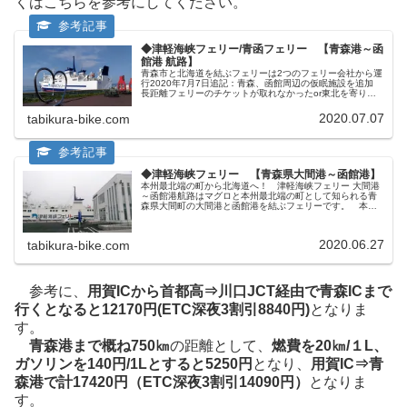
くはこちらを参考にしてください。
◆津軽海峡フェリー/青函フェリー 【青森港～函
館港 航路】
青森市と北海道を結ぶフェリーは2つのフェリー会社から運
行2020年7月7日追記：青森、函館周辺の仮眠施設を追加
長距離フェリーのチケットが取れなかったor東北を寄り道
しつつ北海道へ･･･ などなどの理由で本州をひたすら北上
して青森でフェリー...
2020.07.07
tabikura-bike.com
◆津軽海峡フェリー 【青森県大間港～函館港】
本州最北端の町から北海道へ！ 津軽海峡フェリー 大間港
～函館港航路はマグロと本州最北端の町として知られる青
森県大間町の大間港と函館港を結ぶフェリーです。 本州
と北海道を結ぶフェリーとしては最短距離かつ最安料金で
北海道に上陸することが出来ます...
2020.06.27
tabikura-bike.com
参考に、
用賀ICから首都高⇒川口JCT経由で青森ICまで
行くとなると12170円(ETC深夜3割引8840円)
となりま
す。
青森港まで概ね750㎞
の距離として、
燃費を20㎞/１L、
ガソリンを140円/1L
とすると5250円
となり、
用賀IC⇒青
森港で計17420円（ETC深夜3割引14090円）
となりま
す。