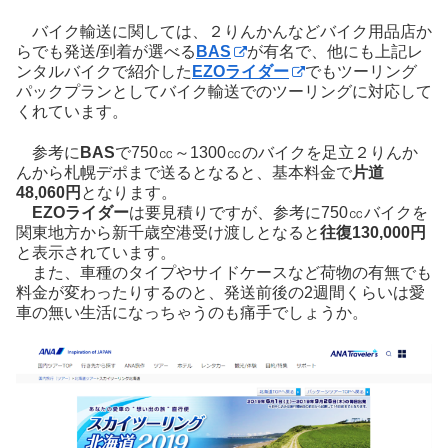
バイク輸送に関しては、２りんかんなどバイク用品店か
らでも発送/到着が選べる
BAS
が有名で、他にも上記レ
ンタルバイクで紹介した
EZOライダー
でもツーリング
パックプランとしてバイク輸送でのツーリングに対応して
くれています。
参考に
BAS
で750㏄～1300㏄のバイクを足立２りんか
んから札幌デポまで送るとなると、基本料金で
片道
48,060円
となります。
EZOライダー
は要見積りですが、参考に750㏄バイクを
関東地方から新千歳空港受け渡しとなると
往復130,000円
と表示されています。
また、車種のタイプやサイドケースなど荷物の有無でも
料金が変わったりするのと、発送前後の2週間くらいは愛
車の無い生活になっちゃうのも痛手でしょうか。