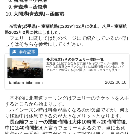
新潟港⇔小樽港
青森港⇔函館港
大間港(青森県)⇔函館港
※宮古(岩手県)⇔室蘭航路は2019年12月に休止、八戸⇔室蘭航
路2022年2月に休止しました。
フェリーに関しては別のページにて紹介しているので詳
しくはそちらを参考にしてください。
◆北海道行きの各フェリー航路一覧
北海道に上陸するならまず避けられないフェリー乗船 本
州から北海道ツーリングに行くには飛行機＋レンタルバイ
クやバイク輸送でもない限り、100％フェリーを使うこと
になります。 そこで、どこから北海道行きのフェリーが
出ているのか、どんな航路が自分...
2022.06.18
tabikura-bike.com
基本的に北海道ツーリングはフェリーのチケットを入手
するところから始まります。
ハイシーズン時は料金が高くなるのが欠点ですが、何よ
り移動中は休息できるのが大きなメリットとなります。
長距離フェリーの乗船時間は大体10時間～20時間前後,
中には40時間超え
と言うフェリーもあるので、単に出発
地点から一番近い航路がベストって訳では無く、自身の休