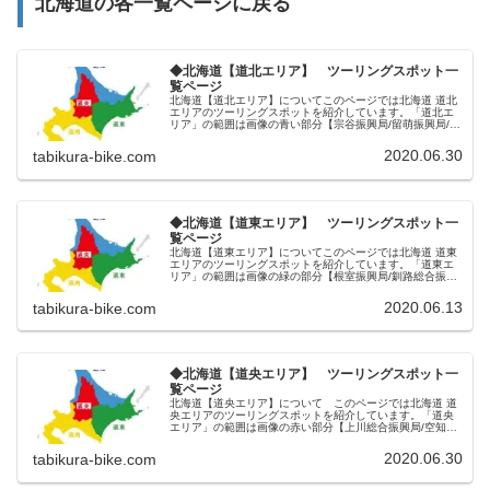
北海道の各一覧ページに戻る
◆北海道【道北エリア】 ツーリングスポット一
覧ページ
北海道【道北エリア】についてこのページでは北海道 道北
エリアのツーリングスポットを紹介しています。「道北エ
リア」の範囲は画像の青い部分【宗谷振興局/留萌振興局/オ
ホーツク総合振興局】となります。※具体的なエリアの一
例※【稚内/猿払/天塩/苫...
2020.06.30
tabikura-bike.com
◆北海道【道東エリア】 ツーリングスポット一
覧ページ
北海道【道東エリア】についてこのページでは北海道 道東
エリアのツーリングスポットを紹介しています。「道東エ
リア」の範囲は画像の緑の部分【根室振興局/釧路総合振興
局/十勝総合振興局】となります。※具体的なエリアの一例
※【羅臼/屈斜路湖･摩周湖...
2020.06.13
tabikura-bike.com
◆北海道【道央エリア】 ツーリングスポット一
覧ページ
北海道【道央エリア】について このページでは北海道 道
央エリアのツーリングスポットを紹介しています。「道央
エリア」の範囲は画像の赤い部分【上川総合振興局/空知総
合振興局】となります。※具体的なエリアの一例※【音威
子府/美深/名寄/士別/朱鞠...
2020.06.30
tabikura-bike.com