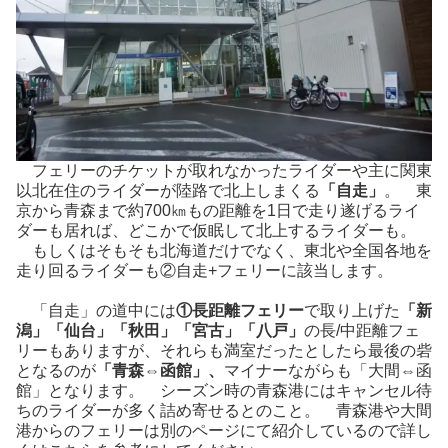
フェリーのチケットが取れなかったライダーや主に関東
以北在住のライダーが陸路で北上しまくる
「自走」
。 東
京から青森まで約700㎞もの距離を1日で走り遂げるライ
ダーも居れば、どこかで仮眠して北上するライダーも。
もしくはそもそも北海道だけでなく、東北や全国各地を
走り回るライダーも②自走+フェリーに該当します。
「自走」の道中には
①長距離フェリー
で取り上げた
「新
潟」「仙台」「秋田」「宮古」「八戸」
の長/中距離フェ
リーもありますが、それらも満室だったとしたら最後の砦
となるのが
「青森⇔函館」、
マイナーながらも「大間⇔函
館」となります。 シーズン時の青森港にはキャンセル待
ちのライダーが多く詰め寄せるとのこと。 青森港や大間
港からのフェリーは別のページにて紹介しているので詳し