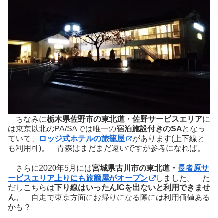
ちなみに
栃木県佐野市の東北道・佐野サービスエリア
に
は東京以北のPA/SAでは唯一の
宿泊施設付きのSA
となっ
ていて、
ロッジ式ホテルの旅籠屋
があります(上下線と
も利用可)。 青森はまだまだ遠いですが参考になれば。
さらに2020年5月には
宮城県古川市の東北道・
長者原サ
ービスエリア上りにも旅籠屋がオープン
しました。 た
だしこちらは
下り線はいったんICを出ないと利用できませ
ん
。 自走で東京方面にお帰りになる際には利用価値ある
かも？