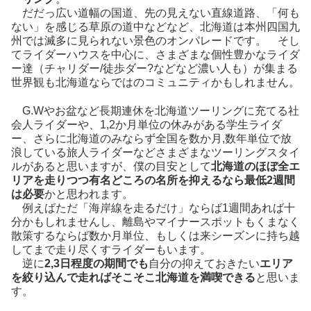
だだっ広い道幅の国道、先の見えない直線道路、「何も
ない」を感じる草原の道中などなど、北海道は本州四国九
州では滅多に見られない景色のオンパレードです。 そし
てライダーハウスを中心に、さまざまな個性豊かなライダ
ー達（チャリダー/徒歩ダー?などなど濃い人も）が集まる
世界観も北海道ならではのコミュニティかもしれません。
G.Wやお盆など長期連休を北海道ツーリングに充てる社
会人ライダーや、1,2か月単位の休みがある学生ライダ
ー、さらに北海道のみならず全国を数か月,数年単位で放
浪している旅人ライダーなどさまざまなツーリングスタイ
ルがあると思いますが、僕の目安として
北海道のほぼ全エ
リアを走りつつ有名どころの名所を抑えるなら最低2週間
は必要
かと思われます。
例えばただ「海岸線を走るだけ」ならば1週間あれば十
分かもしれませんし、離島やマイナースポットもくまなく
散策するならば数か月単位、もしくは来シーズンに持ち越
してまで走り尽くすライダーもいます。
逆に
2,3日程度の期間でも
自分の抑えておきたい
エリア
を絞り込んで走ればそこそこ北海道を満喫できる
と思いま
す。