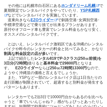
その他には札幌市白石区にある
ホンダドリーム札幌
で
夏期限定でレンタルバイクをやっていたり、
YSP札幌西
などでレンタルバイクを実施しています。
道東向きなら
EZOライダー
で釧路空港･女満別空港･
中標津空港などで乗り捨てが出来るプランがあります。
原付やオフロード車も豊富でレンタル料金もかなり安く、
オススメのレンタルバイクです。
とはいえ、レンタルバイク激戦区である沖縄のレンタル
バイクや昨今のレンタカーの料金と比べてみると、かなり
割高な料金設定の店が多い
です。
上記で紹介した
レンタル819でP-3クラス(250㏄前後)を
3日分(72時間)
借りると
基本料金で29800円
となりま
す。
EZOライダー
ならば
250㏄72時間13300円
なので、
ようやく沖縄並の価格と言えるでしょうか。
また、YSPなど一部のレンタルバイク店は1日当たりの
走行距離が制限されていて、超過すると別料金が発生する
パターンもあります。
レンタカーでも2泊3日で10000円台からあるのを比べち
ゃうと「車でいいんじゃね？」感がちょびっとあったりし
ますが、短期間で効率的にツーリングをしたいならばレン