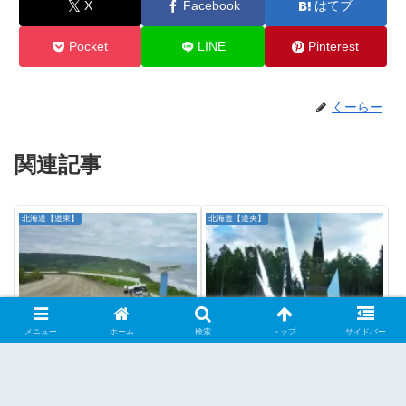
X
Facebook
はてブ
Pocket
LINE
Pinterest
くーらー
関連記事
北海道【道東】
北海道【道央】
【撮/走】 昆布刈石展望
【撮】 母子里クリスタル
メニュー
ホーム
検索
トップ
サイドバー
台とその周辺(ダート)
パーク ★★ 【幌加内
★★★☆ 【浦幌町】
町】
簡素な展望台から十勝の海岸を眺
日本最寒記録のモニュメントあ
める青線は国道336号、緑線は道
り 朱鞠内湖の北東、国道275号