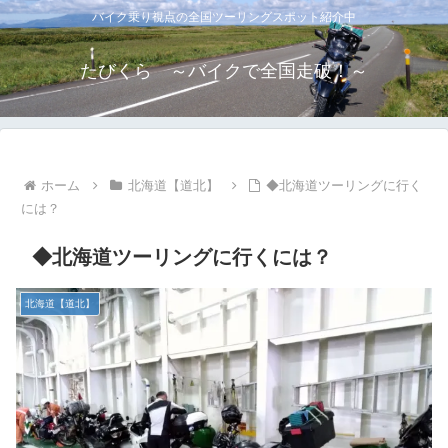
バイク乗り視点の全国ツーリングスポット紹介中
たびくら ～バイクで全国走破！～
ホーム
北海道【道北】
◆北海道ツーリングに行く
には？
◆北海道ツーリングに行くには？
北海道【道北】