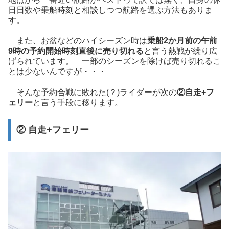
日日数や乗船時刻と相談しつつ航路を選ぶ方法もありま
す。
また、お盆などのハイシーズン時は
乗船2か月前の午前
9時の予約開始時刻直後に売り切れる
と言う熱戦が繰り広
げられています。 一部のシーズンを除けば売り切れるこ
とは少ないんですが・・・
そんな予約合戦に敗れた(？)ライダーが次の
②自走+フ
ェリー
と言う手段に移ります。
② 自走+フェリー