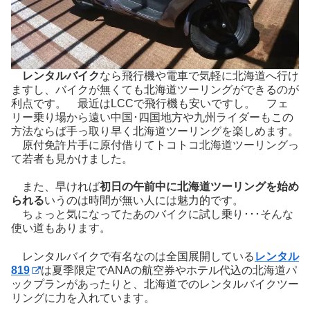
レンタルバイク
なら飛行機や電車で気軽に北海道へ行け
ますし、バイクが無くても北海道ツーリングができるのが
利点です。 最近はLCCで飛行機も安いですし。 フェ
リー乗り場から遠い中国･四国地方や九州ライダーもこの
方法ならば手っ取り早く北海道ツーリングを楽しめます。
原付免許片手に原付借りてトコトコ北海道ツーリングっ
て若者も見かけました。
また、早ければ
初日の午前中に北海道ツーリングを始め
られる
いうのは時間が無い人には魅力的です。
ちょっと気になってたあのバイクに試し乗り･･･そんな
使い道もあります。
レンタルバイクで有名なのは全国展開している
レンタル
819
は夏季限定でANAの航空券やホテル代込の北海道パ
ックプランがあったりと、北海道でのレンタルバイクツー
リングに力を入れています。