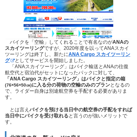
バイクを「空輸」してくれることで有名なのが
ANAの
スカイツーリング
ですが、2020年度を以ってANAスカイ
ツーリングは終了し、新たに
ANA Cargo スカイツーリン
グ
としてサービスを開始しました。
「ANAスカイツーリング」はバイク輸送とANAの往復
航空代と宿泊代がセットになったパックに対して、
「ANA Cargo スカイツーリング」はバイクと指定の箱
に入る分の荷物の空輸のみのプラン
となるの
(76×56×50㎝)
で、ライダー自身は別途航空券を手配する必要がありま
す。
とは言え
バイクを預ける当日中の航空券の手配をすれば
当日中にバイクを受け取れる
と言うのが強いメリットで
す。