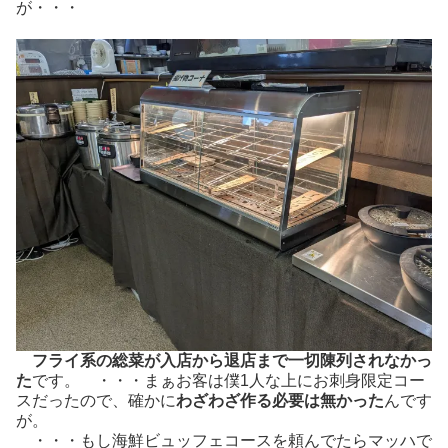
が・・・
フライ系の総菜が入店から退店まで一切陳列されなかっ
た
です。 ・・・まぁお客は僕1人な上にお刺身限定コー
スだったので、確かに
わざわざ作る必要は無かった
んです
が。
・・・もし海鮮ビュッフェコースを頼んでたらマッハで