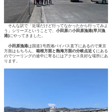
そんな訳で「近場だけど行ってなかったから行ってみよ
う」シリーズということで、
小田原
の
小田原漁港(早川漁
港)
にやってきました。
小田原漁港
は国道1号西湘バイパス直下にあるので東京
方面はもちろん、
箱根方面と熱海方面の分岐点近く
にある
のでツーリングの途中に寄るにはアクセス良好な場所にあ
ります。