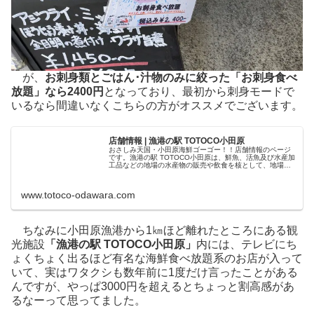
が、
お刺身類とごはん･汁物のみに絞った「お刺身食べ
放題」なら2400円
となっており、最初から刺身モードで
いるなら間違いなくこちらの方がオススメでございます。
店舗情報 | 漁港の駅 TOTOCO小田原
おさしみ天国・小田原海鮮ゴーゴー！！店舗情報のページ
です。漁港の駅 TOTOCO小田原は、鮮魚、活魚及び水産加
工品などの地場の水産物の販売や飲食を核として、地場産
の農産物、土産物等の提供を行い、小田原の観光や地場産
品のＰＲなど情報発信機能を...
www.totoco-odawara.com
ちなみに小田原漁港から1㎞ほど離れたところにある観
光施設
「漁港の駅 TOTOCO小田原」
内には、テレビにち
ょくちょく出るほど有名な海鮮食べ放題系のお店が入って
いて、実はワタクシも数年前に1度だけ言ったことがある
んですが、やっぱ3000円を超えるとちょっと割高感があ
るなーって思ってました。