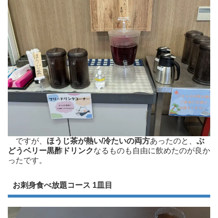
ですが、
ほうじ茶が熱い/冷たいの両方
あったのと、
ぶ
どうベリー黒酢ドリンク
なるものも自由に飲めたのが良か
ったです。
お刺身食べ放題コース 1皿目