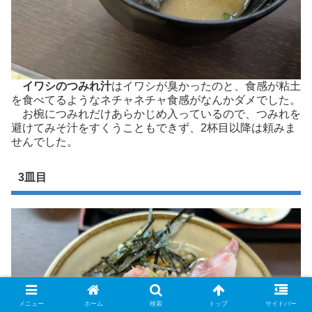
イワシのつみれ汁
はイワシが臭かったのと、食感が粘土
を食べてるようなネチャネチャ食感がなんかダメでした。
お椀につみれだけあらかじめ入っているので、つみれを
避けてみそ汁をすくうこともできず、2杯目以降は頼みま
せんでした。
3皿目
メニュー
ホーム
検索
トップ
サイドバー