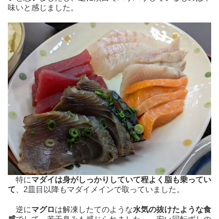
味いと感じました。
特に
マダイは身がしっかりしていて程よく脂も乗ってい
て
、2皿目以降もマダイメインで取っていました。
逆に
マグロ
は解凍したてのような
水気の抜けたような食