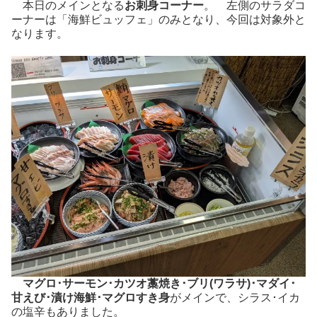
本日のメインとなる
お刺身コーナー
。 左側のサラダコ
ーナーは「海鮮ビュッフェ」のみとなり、今回は対象外と
なります。
マグロ･サーモン･カツオ藁焼き･ブリ(ワラサ)･マダイ･
甘えび･漬け海鮮･マグロすき身
がメインで、シラス･イカ
の塩辛もありました。