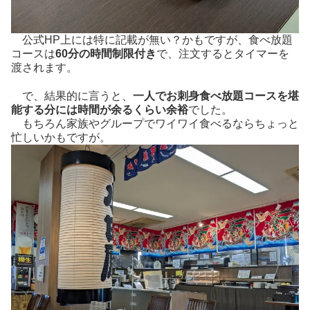
公式HP上には特に記載が無い？かもですが、食べ放題
コースは
60分の時間制限付き
で、注文するとタイマーを
渡されます。
で、結果的に言うと、
一人でお刺身食べ放題コースを堪
能する分には時間が余るくらい余裕
でした。
もちろん家族やグループでワイワイ食べるならちょっと
忙しいかもですが。