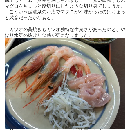
感
でして、若干臭みも感じられました。 安い回転ずしの
マグロをちょっと厚切りにしたような切り身でしょうか。
こういう漁港系のお店でマグロが不味かったのはちょっ
と残念だったかなぁと。
カツオの藁焼きもカツオ独特な生臭さがあったのと、や
はり水気の抜けた食感が気になりました。