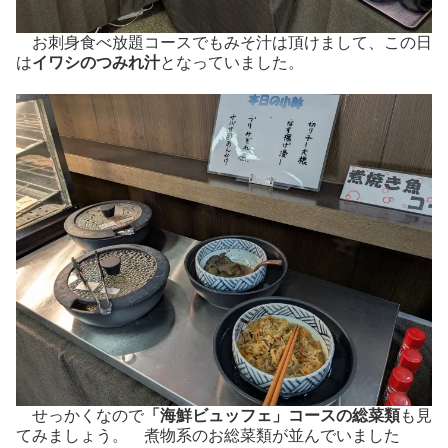
お刺身食べ放題コースでもみそ汁は頂けまして、この日
は
イワシのつみれ汁
となっていました。
せっかくなので
「海鮮ビュッフェ」コースの総菜類
も見
てみましょう。 煮物系のお総菜類が並んでいました