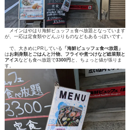
メインはやはり海鮮ビュッフェ食べ放題となっています
が、一応は定食類やどんぶりものなどもあるっぽいです。
で、大きめにPRしている
「海鮮ビュッフェ食べ放題」
は
お刺身類とごはんと汁物、フライや煮つけなど総菜類と
アイス
なども食べ放題で
3300円
と、ちょっと値が張りま
す。