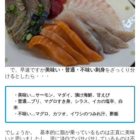
で、早速ですが
美味い・普通・不味い刺身
をざっくり分
けるとしたら・・・
・美味い…サーモン、マダイ、漬け海鮮、甘えび
・普通…ブリ、マグロすき身、シラス、イカの塩辛、白
米
・不味い…マグロ、カツオ、イワシのつみれ汁、酢飯
でしょうか。 基本的に脂が乗っているものは正直に美味
いと思いましたし、逆に淡白でパサパサしているものは不