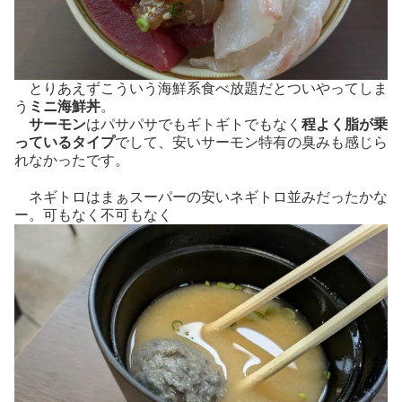
とりあえずこういう海鮮系食べ放題だとついやってしま
う
ミニ海鮮丼
。
サーモン
はパサパサでもギトギトでもなく
程よく脂が乗
っているタイプ
でして、安いサーモン特有の臭みも感じら
れなかったです。
ネギトロはまぁスーパーの安いネギトロ並みだったかな
ー。可もなく不可もなく