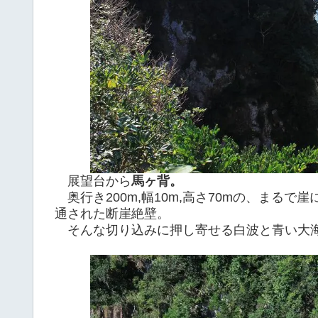
展望台から
馬ヶ背。
奥行き200m,幅10m,高さ70mの、まる
通された断崖絶壁。
そんな切り込みに押し寄せる白波と青い大海