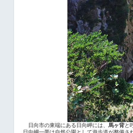
日向市の東端にある日向岬には、
馬ヶ背
と
日向岬一帯は自然公園として遊歩道が整備さ