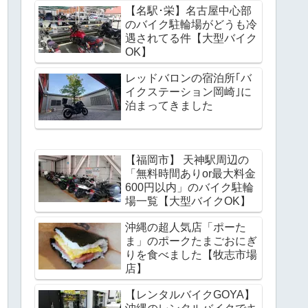
【名駅･栄】名古屋中心部
のバイク駐輪場がどうも冷
遇されてる件【大型バイク
OK】
レッドバロンの宿泊所｢バ
イクステーション岡崎｣に
泊まってきました
【福岡市】 天神駅周辺の
「無料時間ありor最大料金
600円以内」のバイク駐輪
場一覧【大型バイクOK】
沖縄の超人気店「ポーた
ま」のポークたまごおにぎ
りを食べました【牧志市場
店】
【レンタルバイクGOYA】