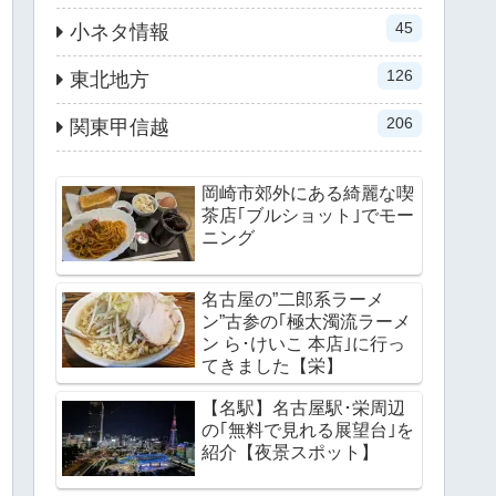
45
小ネタ情報
126
東北地方
206
関東甲信越
岡崎市郊外にある綺麗な喫
茶店｢ブルショット｣でモー
ニング
名古屋の”二郎系ラーメ
ン”古参の｢極太濁流ラーメ
ン ら･けいこ 本店｣に行っ
てきました【栄】
【名駅】名古屋駅･栄周辺
の｢無料で見れる展望台｣を
紹介【夜景スポット】