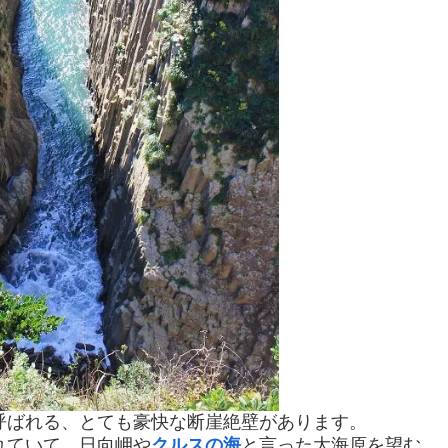
呼ばれる、とても豪快な断崖絶壁があります。
れていて、日向岬や
クルスの海
と言った大海原を望む