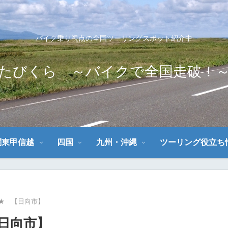
バイク乗り視点の全国ツーリングスポット紹介中
たびくら ～バイクで全国走破！
関東甲信越
四国
九州・沖縄
ツーリング役立ち
★ 【日向市】
日向市】