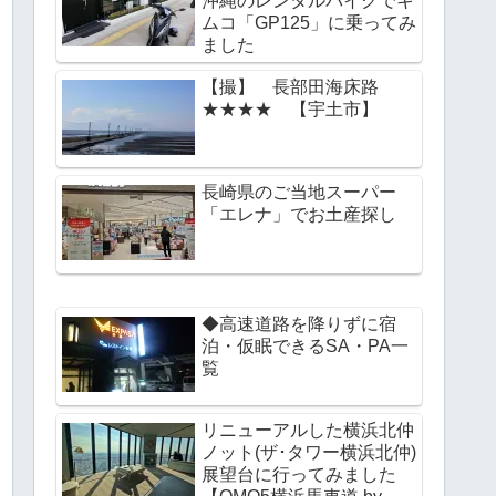
沖縄のレンタルバイクでキ
ムコ「GP125」に乗ってみ
ました
【撮】 長部田海床路
★★★★ 【宇土市】
長崎県のご当地スーパー
「エレナ」でお土産探し
◆高速道路を降りずに宿
泊・仮眠できるSA・PA一
覧
リニューアルした横浜北仲
ノット(ザ･タワー横浜北仲)
展望台に行ってみました