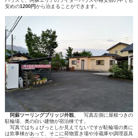
ハウスで、阿蘇エリアのライダーハウスや格安宿の中でも
安めの
1200円
から泊まることができます。
阿蘇ツーリングブリッジ外観
。 写真左側に屋根つきの
駐輪場、奥の白い建物が宿泊棟です。
写真ではちょびっとしか見えてないですが駐輪場の奥に
は炊事棟があって、そこに荷物置き場や冷蔵庫や調理器具