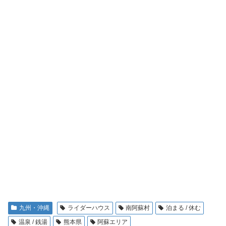
九州・沖縄
ライダーハウス
南阿蘇村
泊まる / 休む
温泉 / 銭湯
熊本県
阿蘇エリア