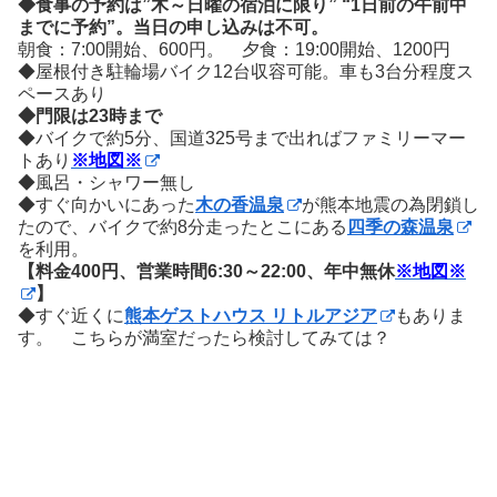
◆食事の予約は”木～日曜の宿泊に限り” “1日前の午前中
までに予約”。当日の申し込みは不可。
朝食：7:00開始、600円。 夕食：19:00開始、1200円
◆屋根付き駐輪場バイク12台収容可能。車も3台分程度ス
ペースあり
◆門限は23時まで
◆バイクで約5分、国道325号まで出ればファミリーマー
トあり
※地図※
◆風呂・シャワー無し
◆すぐ向かいにあった
木の香温泉
が熊本地震の為閉鎖し
たので、バイクで約8分走ったとこにある
四季の森温泉
を利用。
【料金400円、営業時間6:30～22:00、年中無休
※地図※
】
◆すぐ近くに
熊本ゲストハウス リトルアジア
もありま
す。 こちらが満室だったら検討してみては？