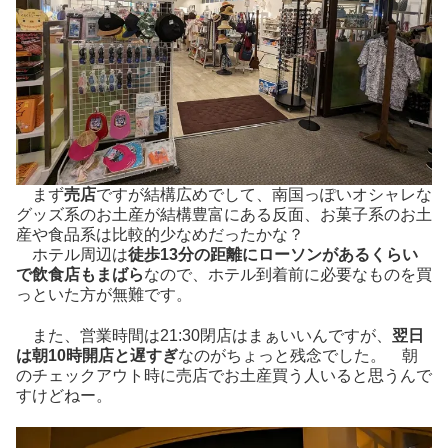
まず
売店
ですが結構広めでして、南国っぽいオシャレな
グッズ系のお土産が結構豊富にある反面、お菓子系のお土
産や食品系は比較的少なめだったかな？
ホテル周辺は
徒歩13分の距離にローソンがあるくらい
で飲食店もまばら
なので、ホテル到着前に必要なものを買
っといた方が無難です。
また、営業時間は21:30閉店はまぁいいんですが、
翌日
は朝10時開店と遅すぎ
なのがちょっと残念でした。 朝
のチェックアウト時に売店でお土産買う人いると思うんで
すけどねー。