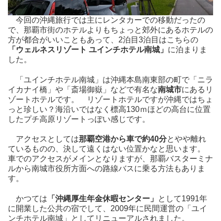
今回の沖縄旅行では主にレンタカーでの移動だったの
で、那覇市街のホテルよりもちょっと郊外にあるホテルの
方が都合がいいこともあって、2泊目3泊目はこちらの
「ウェルネスリゾート ユインチホテル南城」
に泊まりま
した。
「ユインチホテル南城」は沖縄本島南東部の町で「ニラ
イカナイ橋」や「斎場御嶽」などで有名な
南城市
にあるリ
ゾートホテルです。 リゾートホテルですが沖縄ではちょ
っと珍しい？海沿いではなく標高130ｍほどの高台に位置
したプチ高原リゾートっぽい感じです。
アクセスとしては
那覇空港から車で約40分
とやや離れ
ているものの、決して遠くはない位置かなと思います。
車でのアクセスがメインとなりますが、那覇バスターミナ
ルから南城市役所方面への路線バスに乗る方法もありま
す。
かつては
「沖縄厚生年金休暇センター」
として1991年
に開業した公共の宿でして、2009年に民間運営の「ユイ
ンチホテル南城」としてリニューアルされました。