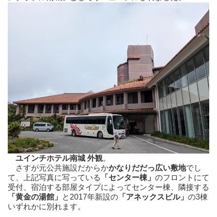
ユインチホテル南城 外観
。
さすが元公共施設だからか
かなりだだっ広い敷地
でし
て、上記写真に写っている
「センター棟」
のフロントにて
受付、宿泊する部屋タイプによってセンター棟、隣接する
「黄金の湯館」
と2017年新設の
「アネックスビル」
の3棟
いずれかに別れます。