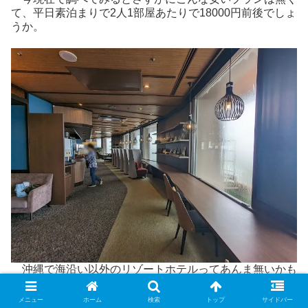
て、平日素泊まりで2人1部屋あたりで18000円前後でしょ
うか。
沖縄で海沿い以外のリゾートホテルってあんま無いかも
ですが、プールあり温泉あり、BBQやキャンプやアウト
ドアスポーツ的なのも充実していて、ヨナグニウマと触れ
メニュー
ホーム
検索
トップ
サイドバー