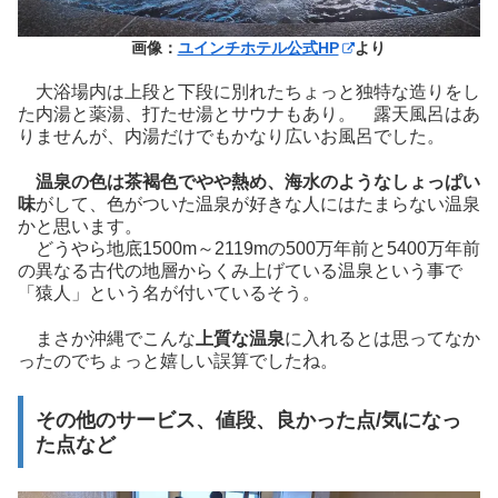
画像：
ユインチホテル公式HP
より
大浴場内は上段と下段に別れたちょっと独特な造りをし
た内湯と薬湯、打たせ湯とサウナもあり。 露天風呂はあ
りませんが、内湯だけでもかなり広いお風呂でした。
温泉の色は茶褐色でやや熱め、海水のようなしょっぱい
味
がして、色がついた温泉が好きな人にはたまらない温泉
かと思います。
どうやら地底1500m～2119mの500万年前と5400万年前
の異なる古代の地層からくみ上げている温泉という事で
「猿人」という名が付いているそう。
まさか沖縄でこんな
上質な温泉
に入れるとは思ってなか
ったのでちょっと嬉しい誤算でしたね。
その他のサービス、値段、良かった点/気になっ
た点など