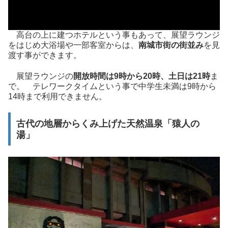
高台の上に建つホテルという事もあって、展望ラウンジ
をはじめ大浴場や一部客室からは、
南城市街の街並み
を見
渡す事ができます。
展望ラウンジの
開放時間は9時から20時、土日は21時
ま
で。 テレワークタイムという事で中学生未満は9時から
14時まで利用できません。
古代の地層からくみ上げた天然温泉「猿人の
湯」