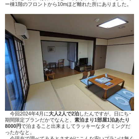
ー棟1階のフロントから10mほど離れた所にありました。
今回2024年4月に
大人2人で2泊
したんですが、日にち･
期間限定プランだかでなんと、
素泊まり1部屋1泊あたり
8000円
で泊まること出来ましてラッキーなタイミングだ
ったかなと。
今現在で調べてみるとさすがにこんな安いプランは無く