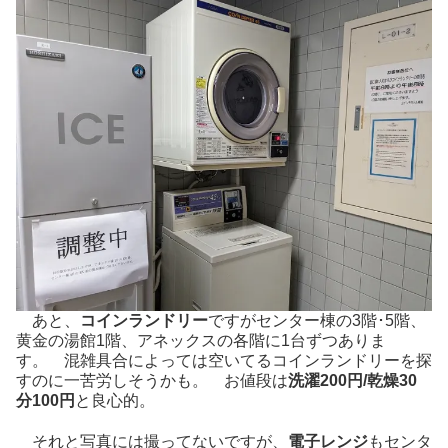
あと、
コインランドリー
ですがセンター棟の3階･5階、
黄金の湯館1階、アネックスの各階に1台ずつありま
す。 混雑具合によっては空いてるコインランドリーを探
すのに一苦労しそうかも。 お値段は
洗濯200円/乾燥30
分100円
と良心的。
それと写真には撮ってないですが、
電子レンジ
もセンタ