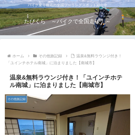
バイク乗り視点の全国ツーリングスポット紹介中
たびくら ～バイクで全国走破！～
ホーム
その他旅記録
温泉&無料ラウンジ付き！
「ユインチホテル南城」に泊まりました【南城市】
温泉&無料ラウンジ付き！「ユインチホテ
ル南城」に泊まりました【南城市】
その他旅記録