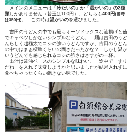
メインのメニューは
「冷たいの」か「温かいの」の2種
類
しかありません（替玉は100円）。どちらも
400円
(当時
。 この時は
温かいの
を選びました。
は350円)
吉田のうどんの中でも最もオーソドックスな油揚げと茹
でキャベツしかないシンプルなうどん。 麺は吉田のうど
んらしく超極太でコシの強いうどんですが、吉田のうどん
の中ではまぁ標準くらいの固さだったかな？ しかし温か
いうどんでも感じられるコシの強さはさすがの一杯。
出汁は醤油ベースのシンプルな味わい。 途中で「すり
だね」を入れて味変しようかと思いましたが結局入れずに
食べちゃったくらい飽きない味でした。