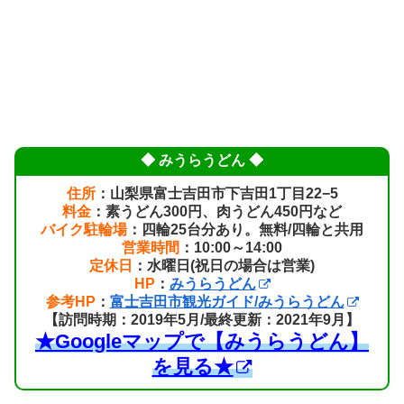
◆ みうらうどん ◆
住所
：山梨県富士吉田市下吉田1丁目22−5
料金
：素うどん300円、肉うどん450円など
バイク駐輪場
：四輪25台分あり。無料/四輪と共用
営業時間
：10:00～14:00
定休日
：水曜日(祝日の場合は営業)
HP
：
みうらうどん
参考HP
：
富士吉田市観光ガイド/みうらうどん
【訪問時期：2019年5月/最終更新：2021年9月】
★Googleマップで【みうらうどん】
を見る★