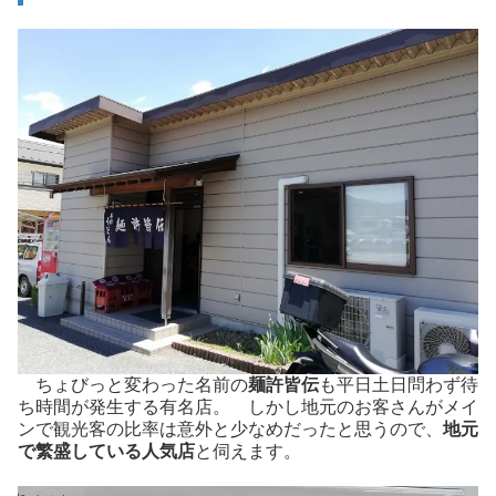
ちょびっと変わった名前の
麺許皆伝
も平日土日問わず待
ち時間が発生する有名店。 しかし地元のお客さんがメイ
ンで観光客の比率は意外と少なめだったと思うので、
地元
で繁盛している人気店
と伺えます。