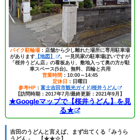
バイク駐輪場
：店舗から少し離れた場所に専用駐車場
があります
【地図】
。一見民家の駐車場ぽいですが
「桜井うどん店」の看板あり、敷地入って奥の方が駐
車スペース(5台)。無料、四輪と共用
営業時間
：10:00～14:45
定休日
：日曜日
参考HP
：
富士吉田市観光ガイド/桜井うどん
【訪問時期：2017年7月/最終更新：2021年9月】
★Googleマップで【桜井うどん】を見
る★
吉田のうどんと言えば、まず出てくる「みうら
うどん」 【★★☆】