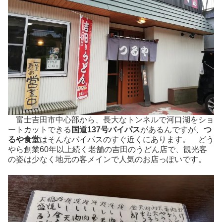
富士吉田市中心部から、長大なトンネルで河口湖をショ
ートカットできる
国道137号バイパス
があるんですが、
つ
るや食堂
はそんなバイパスのすぐ近くにあります。 どう
やら創業60年以上続く老舗の吉田のうどん店で、観光客
の姿は少なく地元の客メインで人気のお店っぽいです。