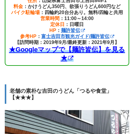
住所
：山梨県富士吉田市上吉田849-1
料金
：かけうどん350円、欲張りうどん600円など
バイク駐輪場
：四輪約20台分あり。無料/四輪と共用
営業時間
：11:00～14:00
定休日
：日曜日
HP
：
麺許皆伝
参考HP
：
富士吉田市観光ガイド/麺許皆伝
【訪問時期：2019年9月/最終更新：2021年9月】
★Googleマップで【麺許皆伝】を見る
★
老舗の素朴な吉田のうどん「つるや食堂」
【★★★】