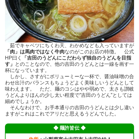
茹でキャベツにちくわ天、わかめなども入っていますが
「肉」は馬肉ではなく牛肉
なのがこのお店の特徴。 公式
HP曰く
「吉田のうどんにこだわらず独自のうどんを目指
す」
とのことなので、他の吉田のうどんとは一線を画す一
杯になっています。
しかし、さすがにボリューミーな一杯で、醤油味噌の合
わせ出汁のバランスもちょうどよく美味しいうどんとして
味わえます。 ただ、麺のコシはやや弱めで、太さも讃岐
うどんよりほんの少し太い程度で”吉田のうどん”としては
細めでしょうか。
そんなわけで、お手本通りの吉田のうどんとは少し違い
ますがこれはこれでアリだと思えるうどんでした。
◆ 麺
許皆伝 ◆