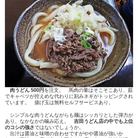
肉うどん 500円
を注文。 馬肉の量はそこそこあり、茹
でキャベツが控えめな代わりに刻みネギがトッピングされ
ています。 揚げ玉は無料セルフサービスあり。
シンプルな肉うどんながらも麺はシッカリとした弾力が
あり、なかなかの噛み応え。
吉田うどん店の中でも上位
のコシの強さ
ではないでしょうか。
出汁は醤油と味噌の合わせですがやや醤油が強いか