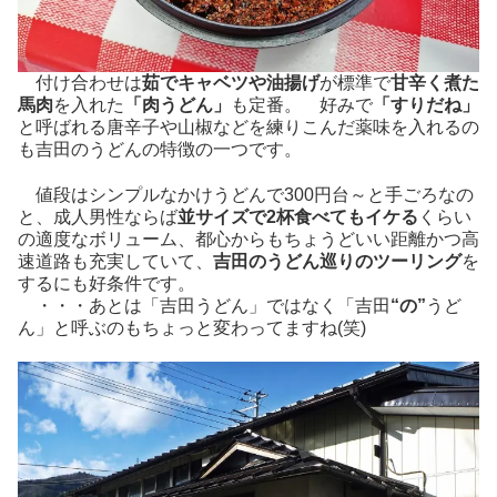
付け合わせは
茹でキャベツや油揚げ
が標準で
甘辛く煮た
馬肉
を入れた
「肉うどん」
も定番。 好みで
「すりだね」
と呼ばれる唐辛子や山椒などを練りこんだ薬味を入れるの
も吉田のうどんの特徴の一つです。
値段はシンプルなかけうどんで300円台～と手ごろなの
と、成人男性ならば
並サイズで2杯食べてもイケる
くらい
の適度なボリューム、都心からもちょうどいい距離かつ高
速道路も充実していて、
吉田のうどん巡りのツーリング
を
するにも好条件です。
・・・あとは「吉田うどん」ではなく「吉田
“の”
うど
ん」と呼ぶのもちょっと変わってますね(笑)