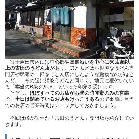
富士吉田市内には
中心部や国道沿いを中心に60店舗以
上の吉田のうどん店
があり、ほとんどは小規模なうどん専
門店や民家の一部をうどん店にしたような建物なのがほと
んど。 その辺は讃岐うどんと同じく、地元に根付いてい
る「本当のB級グルメ」といった印象を受けます。
ただし、
ほぼすべてのお店がお昼の時間帯のみの営業
で、
土日は閉めているお店もけっこうある
ので事前に目当
てのお店の営業時間はチェックしておきましょう。
今回は僕が訪れた「吉田のうどん」専門店を紹介してい
きます。