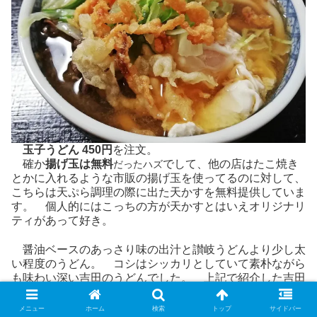
玉子うどん 450円
を注文。
確か
揚げ玉は無料
でして、他の店はたこ焼き
だったハズ
とかに入れるような市販の揚げ玉を使ってるのに対して、
こちらは天ぷら調理の際に出た天かすを無料提供していま
す。 個人的にはこっちの方が天かすとはいえオリジナリ
ティがあって好き。
醤油ベースのあっさり味の出汁と讃岐うどんより少し太
い程度のうどん。 コシはシッカリとしていて素朴ながら
も味わい深い吉田のうどんでした。 上記で紹介した吉田
のうどんよりも比較的空いているので結構な穴場なのかも
しれません。
メニュー
ホーム
検索
トップ
サイドバー