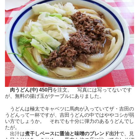
肉うどん(中) 450円
を注文。 写真には写ってないです
が、無料の揚げ玉がテーブルにありました。
うどんは極太でキャベツに馬肉が入っていてザ・吉田の
うどんって一杯ですが、吉田うどんの中ではややコシが弱
い方でしょうか。 それでも十分に弾力のあるうどんでし
たが。
出汁は
煮干しベースに醤油と味噌のブレンド出汁
で、見