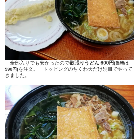
全部入りでも安かったので
欲張りうどん 600円
(当時は
を注文。 トッピングのちくわ天だけ別皿でやって
590円)
きました。