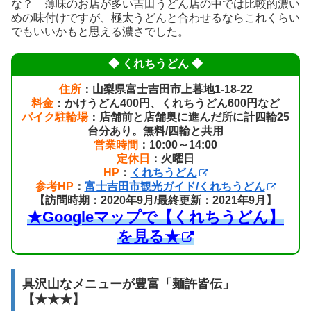
な？ 薄味のお店が多い吉田うどん店の中では比較的濃い
めの味付けですが、極太うどんと合わせるならこれくらい
でもいいかもと思える濃さでした。
◆ くれちうどん ◆
住所
：山梨県富士吉田市上暮地1-18-22
料金
：かけうどん400円、くれちうどん600円など
バイク駐輪場
：店舗前と店舗奥に進んだ所に計四輪25
台分あり。無料/四輪と共用
営業時間
：10:00～14:00
定休日
：火曜日
HP
：
くれちうどん
参考HP
：
富士吉田市観光ガイド/くれちうどん
【訪問時期：2020年9月/最終更新：2021年9月】
★Googleマップで【くれちうどん】
を見る★
具沢山なメニューが豊富「麺許皆伝」
【★★★】