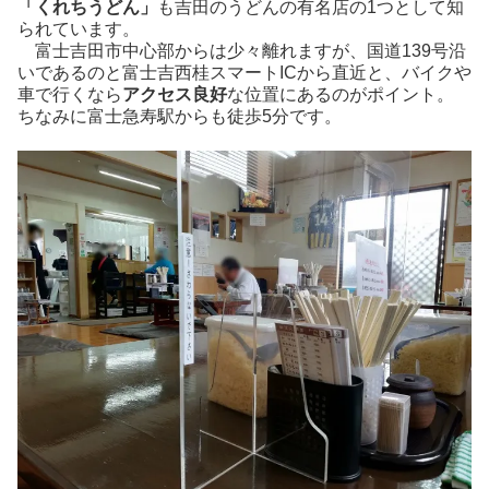
「くれちうどん」
も吉田のうどんの有名店の1つとして知
られています。
富士吉田市中心部からは少々離れますが、国道139号沿
いであるのと富士吉西桂スマートICから直近と、バイクや
車で行くなら
アクセス良好
な位置にあるのがポイント。
ちなみに富士急寿駅からも徒歩5分です。