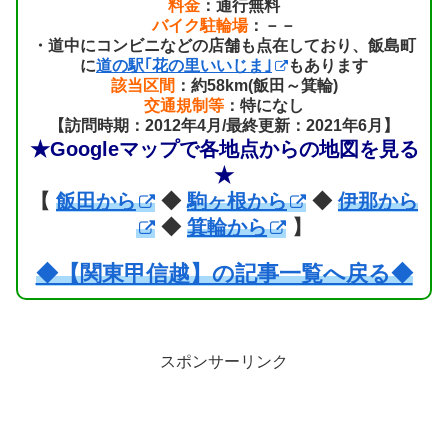
料金
：通行無料
バイク駐輪場
：－－
・道中にコンビニなどの店舗も点在しており、飯島町
に
道の駅｢花の里いいじま｣
もあります
該当区間
：約58km(飯田～箕輪)
交通規制等
：特になし
【訪問時期：2012年4月/最終更新：2021年6月】
★Googleマップで各地点からの地図を見る
★
【
飯田から
◆
駒ヶ根から
◆
伊那から
◆
箕輪から
】
◆【関東甲信越】の記事一覧へ戻る◆
スポンサーリンク