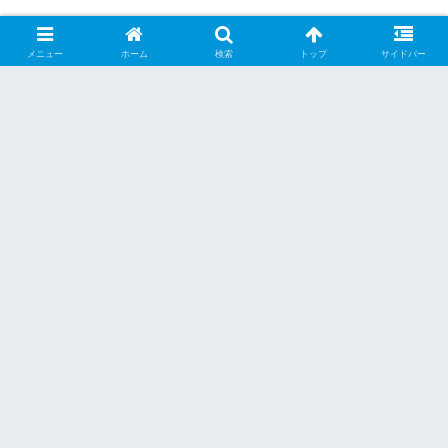
メニュー
ホーム
検索
トップ
サイドバー
シェアする
X
Facebook
はてブ
Pocket
LINE
Pinterest
くーらー
関連記事
関東甲信越
関東甲信越