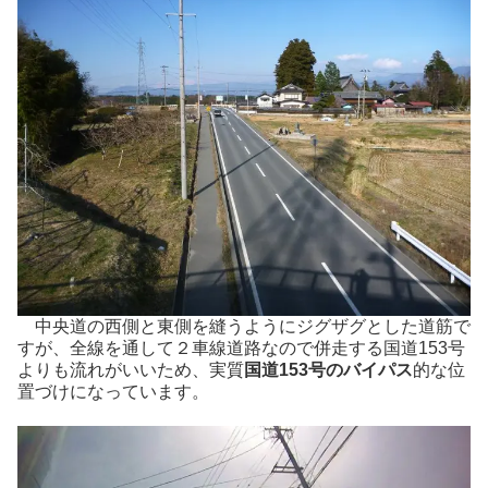
中央道の西側と東側を縫うようにジグザグとした道筋で
すが、全線を通して２車線道路なので併走する国道153号
よりも流れがいいため、実質
国道153号のバイパス
的な位
置づけになっています。