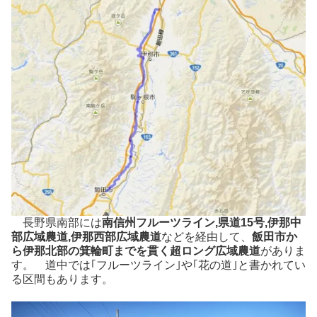
長野県南部には
南信州フルーツライン,県道15号,伊那中
部広域農道,伊那西部広域農道
などを経由して、
飯田市か
ら伊那北部の箕輪町までを貫く超ロング広域農道
がありま
す。 道中では｢フルーツライン｣や｢花の道｣と書かれてい
る区間もあります。