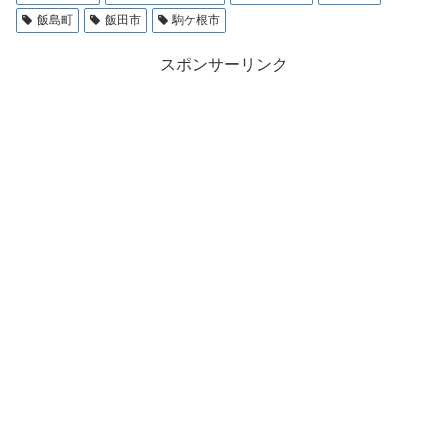
飯島町
飯田市
駒ケ根市
スポンサーリンク