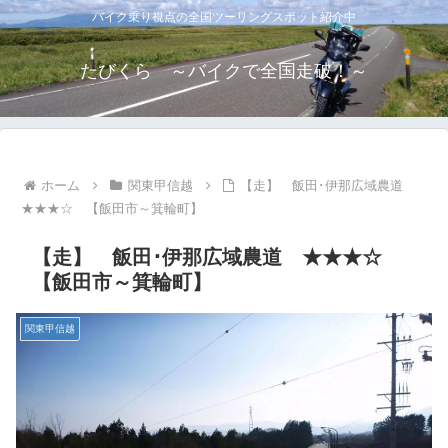
バイク乗り視点の全国ツーリングスポット紹介中
たびくら ～バイクで全国走破！～
ホーム
関東甲信越
【走】 飯田･伊那広域農道
★★★☆ 【飯田市～箕輪町】
【走】 飯田･伊那広域農道 ★★★☆
【飯田市～箕輪町】
関東甲信越