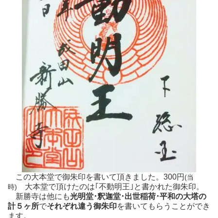
この大本堂で御朱印を書いて頂きました。300円
(当
大本堂で頂けたのは｢不動明王｣と書かれた御朱印。
時)
新勝寺は他にも
光明堂･釈迦堂･出世稲荷･平和の大塔の
計５ヶ所
で
それぞれ違う御朱印
を書いてもらうことができ
ます。