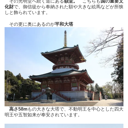
その光明堂へ続く道にある
額堂。
こちらも
国の重要文
化財
で、御信徒から奉納された額や大きな絵馬などが所狭
しと飾られています。
その更に奥にあるのが
平和大塔
高さ58m
もの大きな大塔で、不動明王を中心とした四大
明王や五智如来が奉安されています。