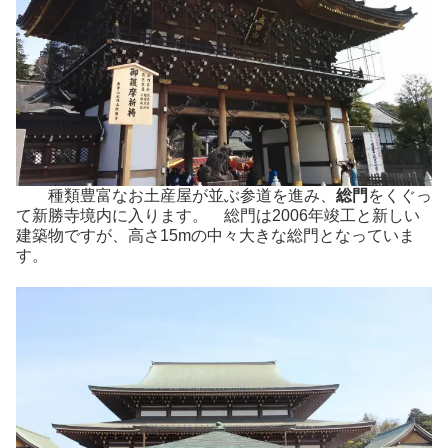
種類豊富なお土産屋が並ぶ参道を進み、
総門
をくぐっ
て新勝寺境内に入ります。 総門は2006年竣工と新しい
建築物ですが、高さ15mの中々大きな総門となっていま
す。