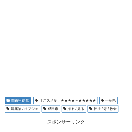
関東甲信越
オススメ度：★★★★～★★★★★
千葉県
建築物 / オブジェ
成田市
撮る / 見る
神社 / 寺 / 教会
スポンサーリンク