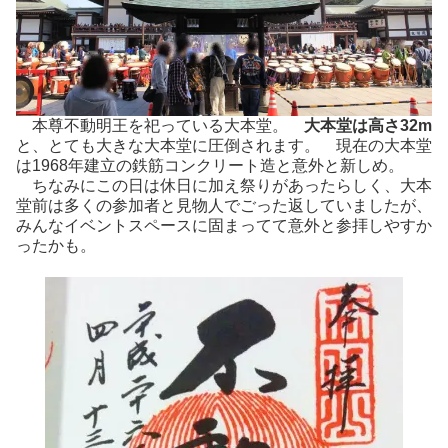
本尊不動明王を祀っている大本堂。
大本堂は高さ32m
と、とても大きな大本堂に圧倒されます。 現在の大本堂
は1968年建立の鉄筋コンクリート造と意外と新しめ。
ちなみにこの日は休日に加え祭りがあったらしく、大本
堂前は多くの参加者と見物人でごった返していましたが、
みんなイベントスペースに固まってて意外と参拝しやすか
ったかも。