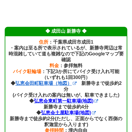
◆ 成田山 新勝寺 ◆
住所
：千葉県成田市成田1
・案内は至る所で表示されているが、新勝寺周辺は常
時混雑していて道も複雑なので下記のGoogleマップ要
確認
料金
：参拝無料
バイク駐輪場
：下記3か所にてバイク受け入れ可能
（いずれも1回300円）
◆
弘恵会田町駐車場（地図）
新勝寺まで徒歩約2
分
(バイク受け入れの案内は無いが、駐車できました)
◆
弘恵会東町第一駐車場(地図)
新勝寺まで徒歩約4分
◆
弘恵会土屋駐車場(地図)
新勝寺まで徒歩約2分(ただし、正面からでなく西側の
釈迦堂から入ります)
参拝時間
：境内自由