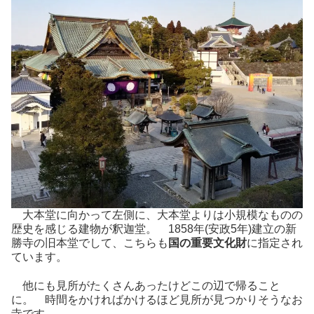
大本堂に向かって左側に、大本堂よりは小規模なものの
歴史を感じる建物が釈迦堂。 1858年(安政5年)建立の新
勝寺の旧本堂でして、こちらも
国の重要文化財
に指定され
ています。
他にも見所がたくさんあったけどこの辺で帰ること
に。 時間をかければかけるほど見所が見つかりそうなお
寺です。