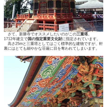
さて、新勝寺でオススメしたいのがこの
三重塔
。
1712年建立で
国の指定重要文化財
に指定されています。
高さ25mと三重塔としてはごく標準的な建物ですが、軒
裏にはとても細やかな荘厳に目を奪われてしまいます。