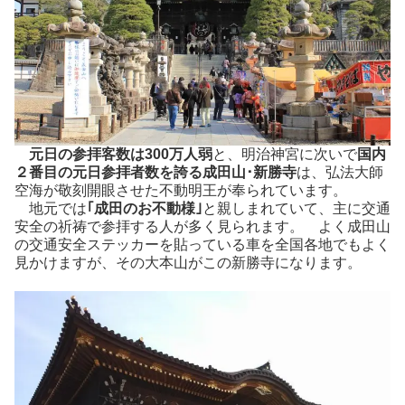
元日の参拝客数は300万人弱
と、明治神宮に次いで
国内
２番目の元日参拝者数を誇る成田山･新勝寺
は、弘法大師
空海が敬刻開眼させた不動明王が奉られています。
地元では
｢成田のお不動様｣
と親しまれていて、主に交通
安全の祈祷で参拝する人が多く見られます。 よく成田山
の交通安全ステッカーを貼っている車を全国各地でもよく
見かけますが、その大本山がこの新勝寺になります。