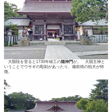
大階段を登ると1730年竣工の
随神門
が。 大国主神と
いうことでウサギの彫刻があったり、備前焼の狛犬が特
徴。