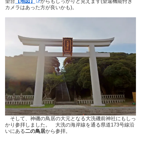
望台
【地図】
からもしっかりと見えます(望遠機能付き
カメラはあった方が良いかも)。
そして、神磯の鳥居の大元となる大洗磯前神社にもしっ
かり参拝しました。 大洗の海岸線を通る県道173号線沿
いにある
二の鳥居
から参拝。