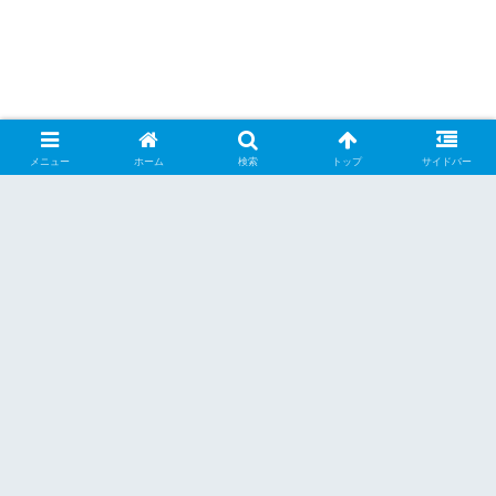
メニュー
ホーム
検索
トップ
サイドバー
シェアする
X
Facebook
はてブ
Pocket
LINE
Pinterest
くーらー
関連記事