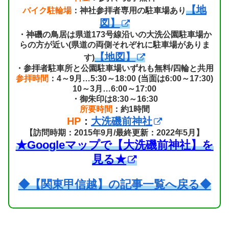
【地
バイク駐輪場
：神社参拝者専用の駐車場あり
図】
・神磯の鳥居は県道173号線沿いの大洗公園駐車場か
らの方が近い(県道の両側それぞれに駐車場がありま
【地図】
す)
・参拝者駐車所と公園駐車場いずれも無料/四輪と共用
参拝時間
：4～9月…5:30～18:00 (当面は6:00～17:30)
10～3月…6:00～17:00
・御朱印は8:30～16:30
所要時間
：約1時間
HP
：
大洗磯前神社
【訪問時期：2015年9月/最終更新：2022年5月】
★Googleマップで【大洗磯前神社】を
見る★
◆【関東甲信越】の記事一覧へ戻る◆