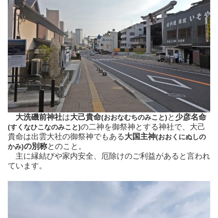
大洗磯前神社
は
大己貴命
と
少彦名命
(おおなむちのみこと)
の二神を御祭神とする神社で、大己
(すくなひこなのみこと)
貴命は出雲大社の御祭神でもある
大国主神
(おおくにぬしの
の別称
とのこと。
かみ)
主に縁結びや家内安全、厄除けのご利益があると言われ
ています。