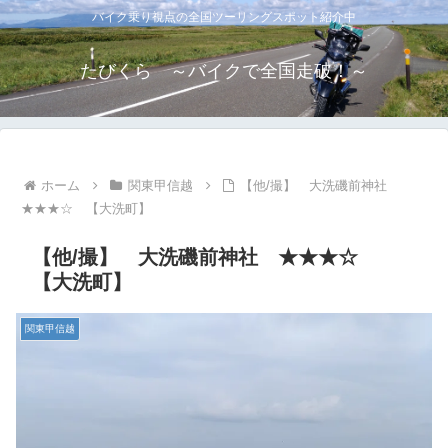
バイク乗り視点の全国ツーリングスポット紹介中
たびくら ～バイクで全国走破！～
ホーム
関東甲信越
【他/撮】 大洗磯前神社
★★★☆ 【大洗町】
【他/撮】 大洗磯前神社 ★★★☆
【大洗町】
関東甲信越