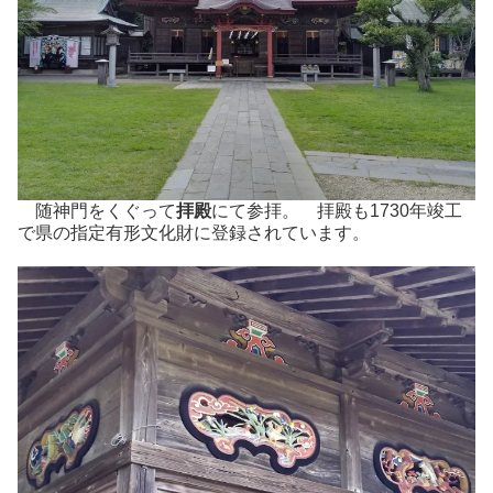
随神門をくぐって
拝殿
にて参拝。 拝殿も1730年竣工
で県の指定有形文化財に登録されています。