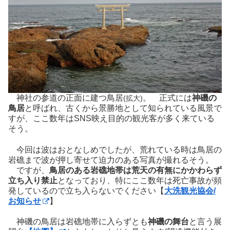
神社の参道の正面に建つ鳥居
。 正式には
神磯の
(拡大)
鳥居
と呼ばれ、古くから景勝地として知られている風景で
すが、ここ数年はSNS映え目的の観光客が多く来ている
そう。
今回は波はおとなしめでしたが、荒れている時は鳥居の
岩礁まで波が押し寄せて迫力のある写真が撮れるそう。
ですが、
鳥居のある岩礁地帯は荒天の有無にかかわらず
立ち入り禁止
となっており、特にここ数年は死亡事故が頻
発しているので立ち入らないでください【
大洗観光協会/
お知らせ
】
神磯の鳥居は岩礁地帯に入らずとも
神磯の舞台
と言う展