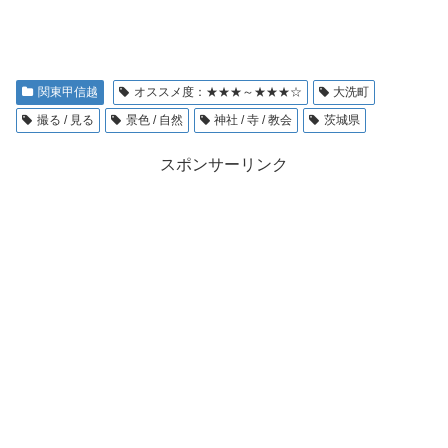
関東甲信越
オススメ度：★★★～★★★☆
大洗町
撮る / 見る
景色 / 自然
神社 / 寺 / 教会
茨城県
スポンサーリンク