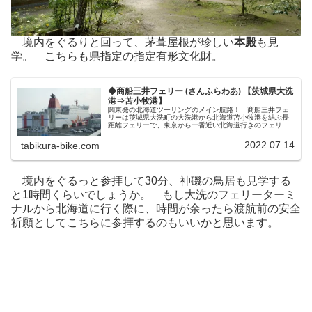
境内をぐるりと回って、茅葺屋根が珍しい
本殿
も見
学。 こちらも県指定の指定有形文化財。
◆商船三井フェリー (さんふらわあ) 【茨城県大洗
港⇒苫小牧港】
関東発の北海道ツーリングのメイン航路！ 商船三井フェ
リーは茨城県大洗町の大洗港から北海道苫小牧港を結ぶ長
距離フェリーで、東京から一番近い北海道行きのフェリー
なので首都圏在住のライダーによく利用される人気の航路
です。 それ故にシーズン時などは...
2022.07.14
tabikura-bike.com
境内をぐるっと参拝して30分、神磯の鳥居も見学する
と1時間くらいでしょうか。 もし大洗のフェリーターミ
ナルから北海道に行く際に、時間が余ったら渡航前の安全
祈願としてこちらに参拝するのもいいかと思います。