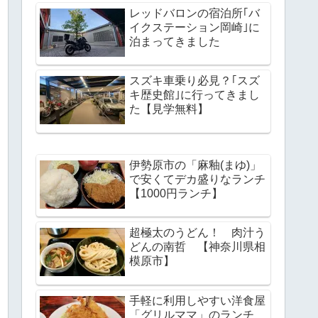
レッドバロンの宿泊所｢バ
イクステーション岡崎｣に
泊まってきました
スズキ車乗り必見？｢スズ
キ歴史館｣に行ってきまし
た【見学無料】
伊勢原市の「麻釉(まゆ)」
で安くてデカ盛りなランチ
【1000円ランチ】
超極太のうどん！ 肉汁う
どんの南哲 【神奈川県相
模原市】
手軽に利用しやすい洋食屋
「グリルママ」のランチ