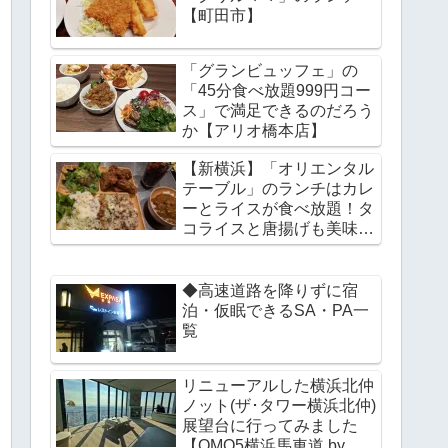
【町田市】
「グランビュッフェ」の
「45分食べ放題999円コー
ス」で満足できるのだろう
か【アリオ橋本店】
【新横浜】「オリエンタル
テーブル」のランチはカレ
ーとライスが食べ放題！タ
コライスと唐揚げも美味し
い
◆高速道路を降りずに宿
泊・仮眠できるSA・PA一
覧
リニューアルした横浜北仲
ノット(ザ･タワー横浜北仲)
展望台に行ってみました
【OMO5横浜馬車道 by星