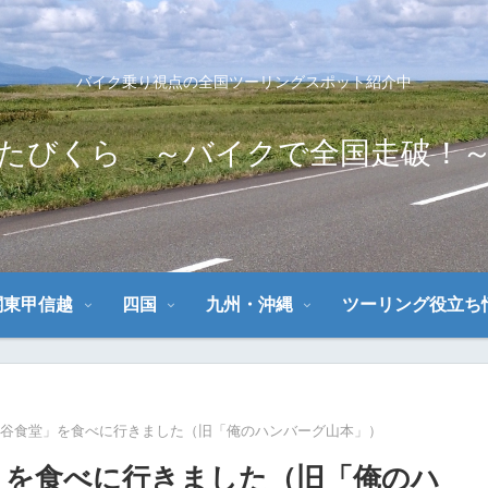
バイク乗り視点の全国ツーリングスポット紹介中
たびくら ～バイクで全国走破！
関東甲信越
四国
九州・沖縄
ツーリング役立ち
渋谷食堂」を食べに行きました（旧「俺のハンバーグ山本」）
」を食べに行きました（旧「俺のハ