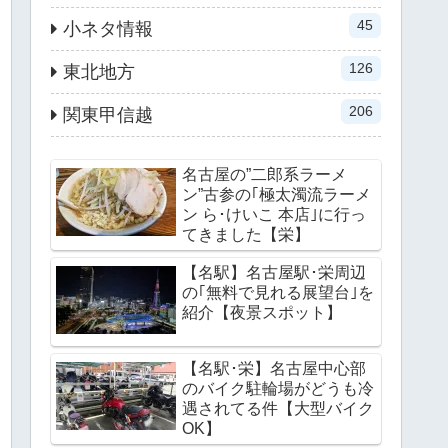
45
小ネタ情報
126
東北地方
206
関東甲信越
名古屋の”二郎系ラーメ
ン”古参の｢極太濁流ラーメ
ン ら･けいこ 本店｣に行っ
てきました【栄】
【名駅】名古屋駅･栄周辺
の｢無料で見れる展望台｣を
紹介【夜景スポット】
【名駅･栄】名古屋中心部
のバイク駐輪場がどうも冷
遇されてる件【大型バイク
OK】