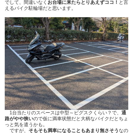
でして、間違いなく
お台場に来たらとりあえずココ！
と言
えるバイク駐輪場だと思います。
1台当たりのスペースは中型～ビグスクくらい？で、
通
路がやや狭い
ので仮に満車状態だと大柄なバイクだとちょ
っと気を遣うかも。
ですが、
そもそも満車になることもあまり無さそう
なの