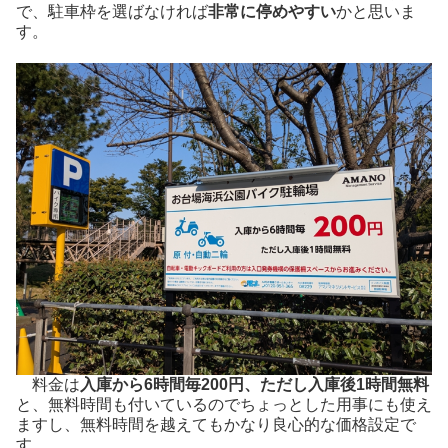
で、駐車枠を選ばなければ
非常に停めやすい
かと思いま
す。
料金は
入庫から6時間毎200円、ただし入庫後1時間無料
と、無料時間も付いているのでちょっとした用事にも使え
ますし、無料時間を越えてもかなり良心的な価格設定で
す。