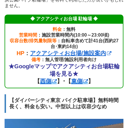
ません。
◆ アクアシティお台場 駐輪場 ◆
料金
：無料
営業時間
：施設営業時間内(10:00～23:00頃)
収容台数/排気量制限等
：自転車含めて計41台(西約27
台･東約14台)
HP
：
アクアシティお台場/施設案内
備考
：無人管理/施設利用者向け
★Googleマップでアクアシティお台場駐輪
場を見る★
【
西側
】･【
東側
】
【ダイバーシティ東京 バイク駐車場】無料時間
長く、料金も安い。中型以上は収容少なめ