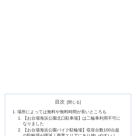
目次
場所によっては無料や無料時間が長いところも
【お台場海浜公園北口駐車場】は二輪車利用不可に
なりました
【お台場海浜公園バイク駐輪場】収容台数100台超
の駐輪場が爆誕！商業エリアにあり使いやすい！