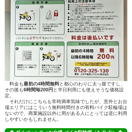
料金も
最初の4時間無料
と都心のわりに太っ腹ですし、
その後も
6時間毎200円
と半日利用にも使えそうな価格設
定。
それだけにこちらも常時満車気味でしたが、意外とお台
場エリアにはこういう無料時間付きの有料バイク駐輪場は
ないので、商業施設以外に用がある人にとっては逆に利用
しやすいかもしれません。