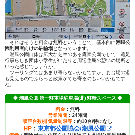
それはそうと料金は
無料
ということで、基本的に
潮風公
園利用者向けの駐輪場
となっています。
潮風公園自体は広大な芝生のある庭園公園でして、遠足
行事らしき団体小学生がいたりと周辺住民の憩いの場所と
いった感じでしょうか。
ツーリングではあまり寄らないかもですが、お台場の港
も見えるのでふらっと散策がてら寄るのもいいかもです
ね。
◆ 潮風公園 第一駐車場駐車場(北) 駐輪スペース ◆
料金
：無料
営業時間
：24時間
収容台数/排気量制限等
：約10台/特になし
HP
：
東京都公園協会/潮風公園