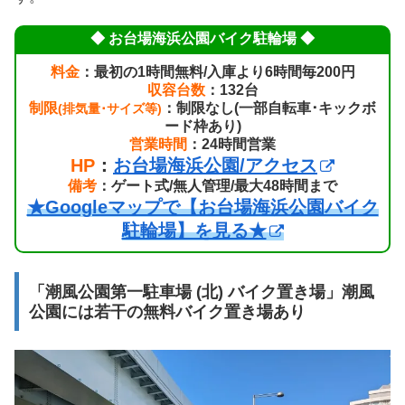
◆ お台場海浜公園バイク駐輪場 ◆
料金
：最初の1時間無料/入庫より6時間毎200円
収容台数
：132台
制限
：制限なし(一部自転車･キックボ
(排気量･サイズ等)
ード枠あり)
営業時間
：24時間営業
HP
：
お台場海浜公園/アクセス
備考
：ゲート式/無人管理/最大48時間まで
★Googleマップで【お台場海浜公園バイク
駐輪場】を見る★
「潮風公園第一駐車場 (北) バイク置き場」潮風
公園には若干の無料バイク置き場あり