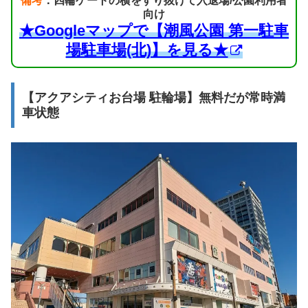
備考
：四輪ゲートの横をすり抜けて入退場/公園利用者
向け
★Googleマップで【潮風公園 第一駐車
場駐車場(北)】を見る★
【アクアシティお台場 駐輪場】無料だが常時満
車状態