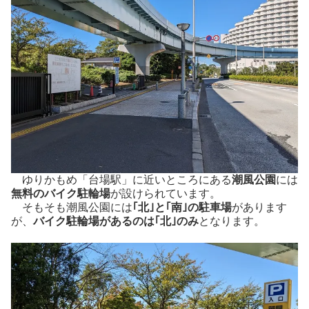
ゆりかもめ「台場駅」に近いところにある
潮風公園
には
無料のバイク駐輪場
が設けられています。
そもそも潮風公園には
｢北｣と｢南｣の駐車場
があります
が、
バイク駐輪場があるのは｢北｣のみ
となります。