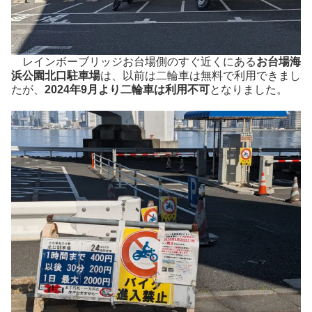
レインボーブリッジお台場側のすぐ近くにある
お台場海
浜公園北口駐車場
は、以前は二輪車は無料で利用できまし
たが、
2024年9月より二輪車は利用不可
となりました。