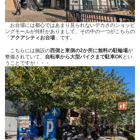
お台場には都心ではあまり見られないデカさのショッピ
ングモールが何軒かありまして、その中の一つがこちらの
「
アクアシティお台場
」です。
こちらには施設の
西側と東側の2か所に無料の駐輪場
が
整備されていて、
自転車から大型バイクまで駐車OK
とい
うことですが・・・