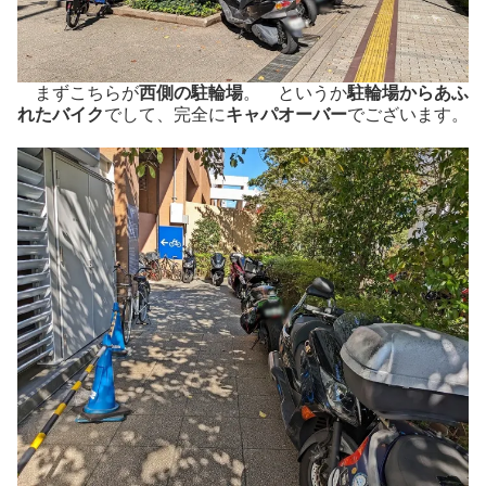
まずこちらが
西側の駐輪場
。 というか
駐輪場からあふ
れたバイク
でして、完全に
キャパオーバー
でございます。