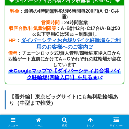
◆ ダイバーシティお台場 バイク駐輪場（A･B･C） ◆
料金
：最初の4時間無料/以降6時間毎200円(A･B･C共
通)
営業時間
：24時間営業
収容台数/排気量制限等
：A･B計42台･C17台/A･Bは50
㏄以下専用/Cは50㏄～制限無し
HP
：
ダイバーシティお台場/バイク駐輪場をご利
用のお客様へのご案内
備考
：チェーンロック式/無人管理/四輪駐車場入口から
四輪ゲート直前にかけてA～Cそれぞれの駐輪場が点在
しています
★Googleマップで【ダイバーシティお台場 バイ
ク駐輪場(四輪入口)】を見る★
【番外編】東京ビッグサイトにも無料駐輪場あ
り（中型まで推奨）
メニュー
ホーム
検索
トップ
サイドバー