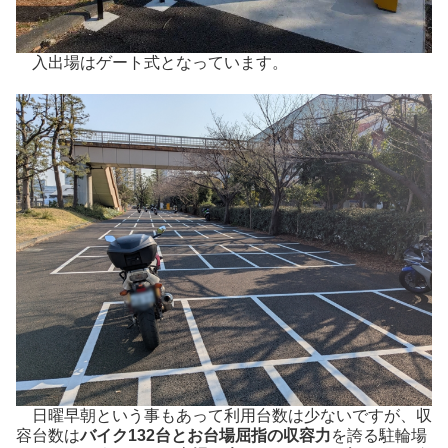
入出場はゲート式となっています。
日曜早朝という事もあって利用台数は少ないですが、収
容台数は
バイク132台とお台場屈指の収容力
を誇る駐輪場