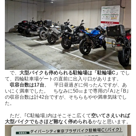
で、
大型バイクも停められる駐輪場は「駐輪場C」
でし
て、四輪駐車場ゲートの直前に出入り口があります。
収容台数は17台
。 平日昼過ぎに伺ったんですが、あ
いにく満車でした。 ちなみに50㏄まで専用の｢A｣と｢B｣
の収容台数は計42台ですが、そちらもやや満車気味でし
た。
ただ、｢C駐輪場｣内はそこそこ広くて
空いてさえいれば
大型バイクでもさほど難なく停められる
かなと思います。