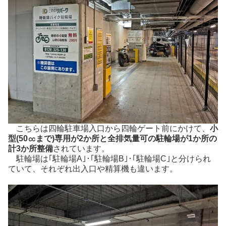
こちらは四輪駐車場入口から四輪ゲート前にかけて、
小
型(50㏄まで)専用が2か所と全排気量可の駐輪場が1か所の
計3か所整備
されています。
駐輪場は｢駐輪場A｣･｢駐輪場B｣･｢駐輪場C｣と分けられ
ていて、それぞれ出入口や精算機も違います。