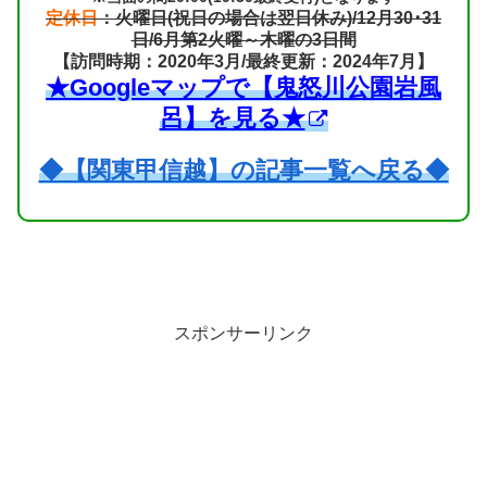
定休日
：火曜日(祝日の場合は翌日休み)/12月30･31
日/6月第2火曜～木曜の3日間
【訪問時期：2020年3月/最終更新：2024年7月】
★Googleマップで【鬼怒川公園岩風
呂】を見る★
◆【関東甲信越】の記事一覧へ戻る◆
スポンサーリンク