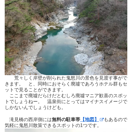
荒々しく岸壁が削られた鬼怒川の景色を見渡す事がで
きます。 と、同時におそらく廃墟であろうホテル群もセ
ットで見ることができます。
ここまで廃墟だらけだとむしろ廃墟マニア歓喜のスポッ
トでしょうねー。 温泉街にとってはマイナスイメージで
しかないんでしょうけども。
滝見橋の西岸側には
無料の駐車帯
【地図】
もあるので
気軽に鬼怒川散策できるスポットの1つです。