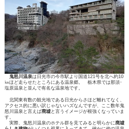
鬼怒川温泉
は日光市の今市駅より国道121号を北へ約10
㎞ほど走らせたところにある温泉郷。 栃木県では那須･
塩原温泉と並んで有名な温泉地です。
北関東有数の観光地である日光からさほど離れてなく、
アクセス的に悪い訳じゃないハズなんですが、ここ数年鬼
怒川温泉と言えば
廃墟
と言うイメージが根強くなっていま
す。
実際、鬼怒川温泉のホテル群を見てみると明らかに
廃墟
らしき建物
がいくつも視界に入ってきて、確かに他の温泉