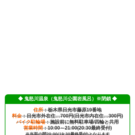
◆ 鬼怒川温泉（鬼怒川公園岩風呂）※閉鎖 ◆
住所
：栃木県日光市藤原19番地
料金
：日光市外在住…700円(日光市内在住…300円)
バイク駐輪場
：施設前に無料駐車場/四輪と共用
営業時間
：10:00～21:00(20:30最終受付)
※当面の間20:00(19:30最終受付)となります