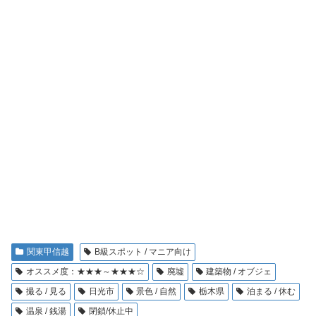
関東甲信越
B級スポット / マニア向け
オススメ度：★★★～★★★☆
廃墟
建築物 / オブジェ
撮る / 見る
日光市
景色 / 自然
栃木県
泊まる / 休む
温泉 / 銭湯
閉鎖/休止中