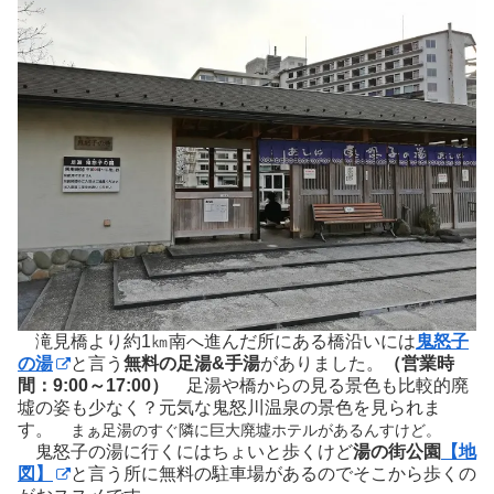
滝見橋より約1㎞南へ進んだ所にある橋沿いには
鬼怒子
の湯
と言う
無料の足湯&手湯
がありました。
（営業時
間：9:00～17:00）
足湯や橋からの見る景色も比較的廃
墟の姿も少なく？元気な鬼怒川温泉の景色を見られま
す。
まぁ足湯のすぐ隣に巨大廃墟ホテルがあるんすけど。
鬼怒子の湯に行くにはちょいと歩くけど
湯の街公園
【地
図】
と言う所に無料の駐車場があるのでそこから歩くの