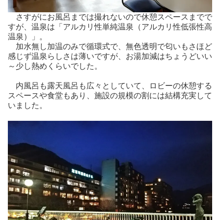
さすがにお風呂までは撮れないので休憩スペースまでで
すが、温泉は「アルカリ性単純温泉（アルカリ性低張性高
温泉）」。
加水無し加温のみで循環式で、無色透明で匂いもさほど
感じず温泉らしさは薄いですが、お湯加減はちょうどいい
～少し熱めくらいでした。
内風呂も露天風呂も広々としていて、ロビーの休憩する
スペースや食堂もあり、施設の規模の割には結構充実して
いました。