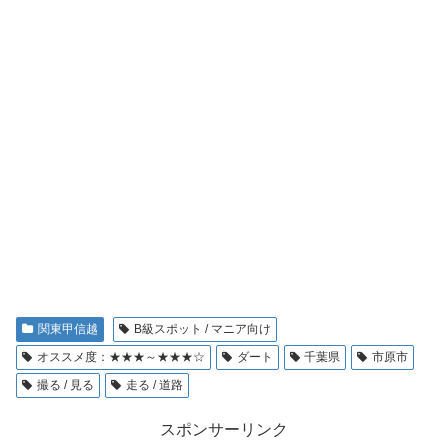
関東甲信越
B級スポット / マニア向け
オススメ度：★★★～★★★☆
ダート
千葉県
市原市
撮る / 見る
走る / 道路
スポンサーリンク