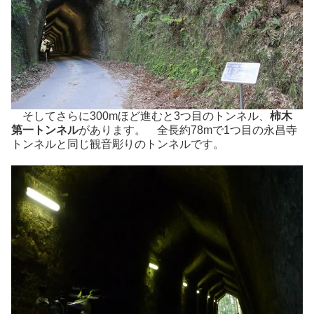
そしてさらに300mほど進むと3つ目のトンネル、
柿木
第一トンネル
があります。 全長約78mで1つ目の永昌寺
トンネルと同じ観音彫りのトンネルです。