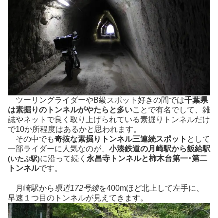
ツーリングライダーやB級スポット好きの間では
千葉県
は素掘りのトンネルがやたらと多い
ことで有名でして、雑
誌やネットで良く取り上げられている素掘りトンネルだけ
で10か所程度はあるかと思われます。
その中でも
奇抜な素掘りトンネル三連続スポット
として
一部ライダーに人気なのが、
小湊鉄道の月崎駅から飯給駅
に沿って続く
永昌寺トンネルと柿木台第一･第二
(いたぶ駅)
トンネル
です。
月崎駅から
県道172号線
を400mほど北上して左手に、
早速１つ目のトンネルが見えてきます。