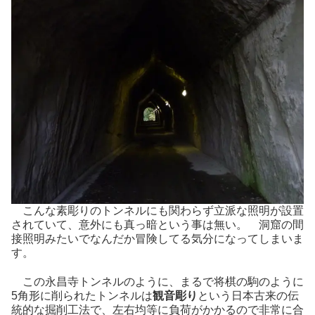
こんな素彫りのトンネルにも関わらず立派な照明が設置
されていて、意外にも真っ暗という事は無い。 洞窟の間
接照明みたいでなんだか冒険してる気分になってしまいま
す。
この永昌寺トンネルのように、まるで将棋の駒のように
5角形に削られたトンネルは
観音彫り
という日本古来の伝
統的な掘削工法で、左右均等に負荷がかかるので非常に合