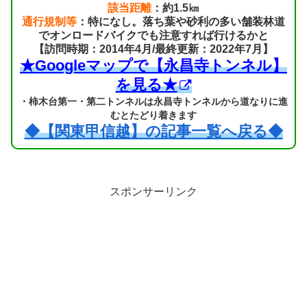
該当距離
：約1.5㎞
通行規制等
：特になし。落ち葉や砂利の多い舗装林道
でオンロードバイクでも注意すれば行けるかと
【訪問時期：2014年4月/最終更新：2022年7月】
★Googleマップで【永昌寺トンネル】
を見る★
・柿木台第一・第二トンネルは永昌寺トンネルから道なりに進
むとたどり着きます
◆【関東甲信越】の記事一覧へ戻る◆
スポンサーリンク