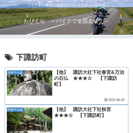
バイク乗り視点の全国ツーリングスポット紹介中
たびくら ～バイクで全国走破！～
下諏訪町
【他】 諏訪大社下社春宮&万治
関東甲信越
の石仏 ★★★☆ 【下諏訪
町】
2021.06.03
【他】 諏訪大社下社秋宮
関東甲信越
★★★☆ 【下諏訪町】