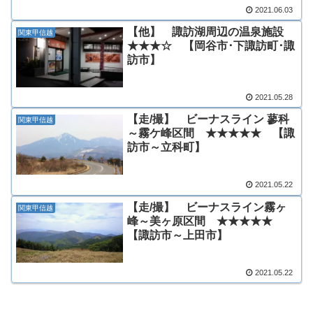
2021.06.03
【他】 諏訪湖周辺の温泉施設
関東甲信越
★★★☆ 【岡谷市･下諏訪町･諏
訪市】
2021.05.28
【走/撮】 ビーナスライン 蓼科
関東甲信越
～霧ケ峰区間 ★★★★★ 【諏
訪市～立科町】
2021.05.22
【走/撮】 ビーナスライン霧ヶ
関東甲信越
峰～美ヶ原区間 ★★★★★
【諏訪市～上田市】
2021.05.22