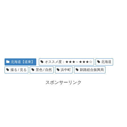
北海道【道東】
オススメ度：★★★～★★★☆
北海道
撮る / 見る
景色 / 自然
浜中町
釧路総合振興局
スポンサーリンク