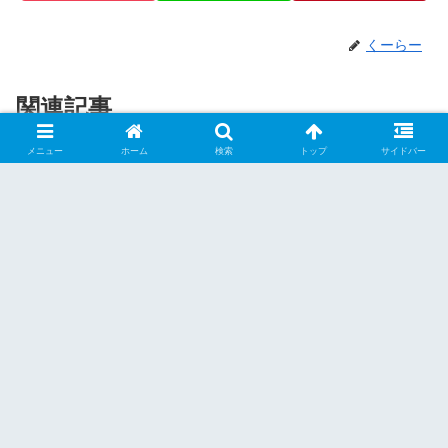
くーらー
関連記事
メニュー
ホーム
検索
トップ
サイドバー
北海道【道東】
北海道【道北】
【撮】 摩周湖第三展望
◆セイコーマート&ホクレ
台 ★★～?? 【弟子屈
ンスタンド 【北海道内各
町】
所】
あいにくの霧模様･･･ 摩周湖第
北海道ツーリングはこの2大企業
三展望台は第一展望台からさらに
によって支えられている!? 2020
3kmほど北に進んだところにあり
年のホクレンフラッグキャンペー
ます。 大型バス可の広い駐車場
ンは中止となりました 北海道に
2019.03.23
2019.05.14
2020.06.27
を持つ第一展望台と比べると、こ
は北海道以外では中々見られない
ちらは駐車場もさほど広くなく、
ローカルチェーン店がいくつかあ
北海道【道東】
北海道【道東】
第一展望台のサブ的な役割と言っ
りますが、特に北海道ツーリング