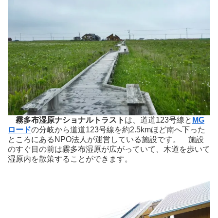
霧多布湿原ナショナルトラスト
は、道道123号線と
MG
ロード
の分岐から道道123号線を約2.5kmほど南へ下った
ところにあるNPO法人が運営している施設です。 施設
のすぐ目の前は霧多布湿原が広がっていて、木道を歩いて
湿原内を散策することができます。