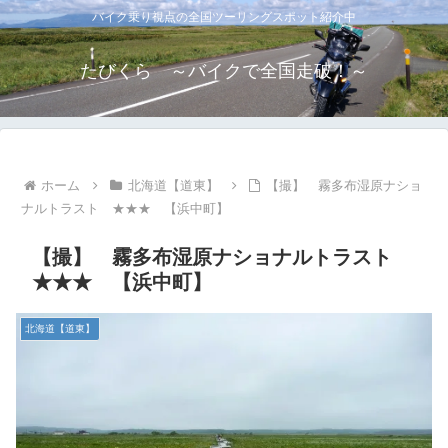
バイク乗り視点の全国ツーリングスポット紹介中
たびくら ～バイクで全国走破！～
ホーム
北海道【道東】
【撮】 霧多布湿原ナショ
ナルトラスト ★★★ 【浜中町】
【撮】 霧多布湿原ナショナルトラスト
★★★ 【浜中町】
北海道【道東】