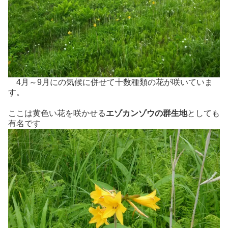
4月～9月にの気候に併せて十数種類の花が咲いていま
す。
ここは黄色い花を咲かせる
エゾカンゾウの群生地
としても
有名です