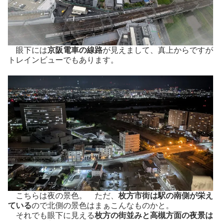
眼下には
京阪電車の線路
が見えまして、真上からですが
トレインビューでもあります。
こちらは夜の景色。 ただ、
枚方市街は駅の南側が栄え
ている
ので北側の景色はまぁこんなものかと。
それでも眼下に見える
枚方の街並みと高槻方面の夜景は