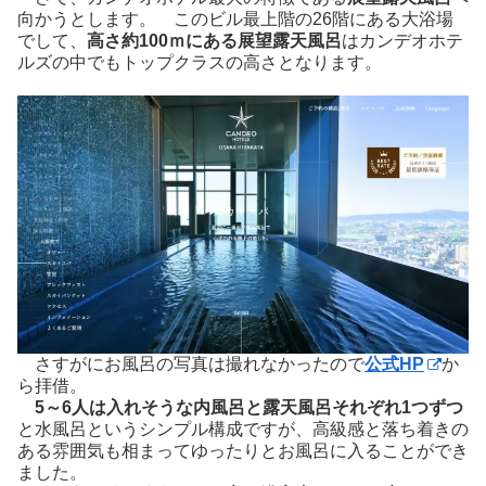
向かうとします。 このビル最上階の26階にある大浴場
でして、
高さ約100ｍにある展望露天風呂
はカンデオホテ
ルズの中でもトップクラスの高さとなります。
さすがにお風呂の写真は撮れなかったので
公式HP
か
ら拝借。
5～6人は入れそうな内風呂と露天風呂それぞれ1つずつ
と水風呂というシンプル構成ですが、高級感と落ち着きの
ある雰囲気も相まってゆったりとお風呂に入ることができ
ました。