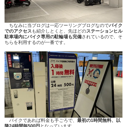
ちなみに当ブログは一応ツーリングブログなので
バイク
でのアクセス
も紹介しとくと、先ほどの
ステーションヒル
駐車場内にバイク専用の駐輪場も完備
されているので、そ
ちらを利用するのが一番です。
バイクであれば料金も手ごろで、
最初の1時間無料、以
降24時間毎500円
となっています。