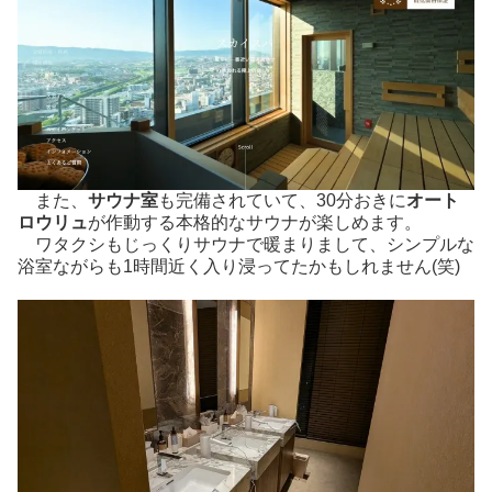
また、
サウナ室
も完備されていて、30分おきに
オート
ロウリュ
が作動する本格的なサウナが楽しめます。
ワタクシもじっくりサウナで暖まりまして、シンプルな
浴室ながらも1時間近く入り浸ってたかもしれません(笑)