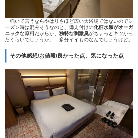
強いて言うならやはりさほど広い大浴場ではないのでシ
ーズン時は混みそうなのと、備え付けの
化粧水類がオーガ
ニック
な原料だからか、
独特な刺激臭
がちょっとキツかっ
たくらいでしょうか。 多分イイものなんでしょうけど。
その他感想/お値段/良かった点、気になった点