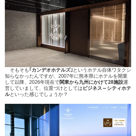
そもそも
｢カンデオホテルズ｣
というホテル自体ワタクシ
知らなかったんですが、2007年に熊本県にホテルを開業
して以降、2026年現在で
関東から九州にかけて28施設
運
営していまして、位置づけとしては
ビジネス～シティホテ
ル
といった感じでしょうか？