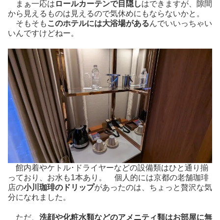
まぁ一応は
ロールカーテンで目隠し
はできますが、隙間
から見えるものは見えるので気休めにもならないかと。
そもそも
このホテルには大浴場がある
んでいいっちゃい
いんですけどねー。
館内着やケトル･ドライヤーなどの設備類はひと通り揃
っており、お水も1本あり。 個人的には京都の老舗珈琲
店の
小川珈琲のドリップ
があったのは、ちょっと贅沢な気
分になれました。
ただ、
洗顔や化粧水類などのアメニティ類はお部屋に無