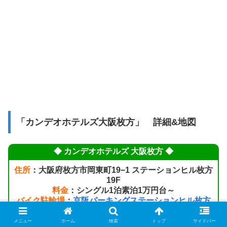
「カンデオホテルズ大阪枚方」 詳細&地図
◆ カンデオホテルズ 大阪枚方 ◆
住所
：大阪府枚方市岡東町19−1 ステーションヒル枚方
19F
料金
：シングル1泊素泊1万円台～
バイク駐輪場
：
京阪パーキングステーションヒル枚方
直結
【地図】
【最初の1時間無料/以降24時間毎500円/チェーン式/無
メニュー
ホーム
検索
トップ
サイドバー