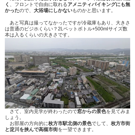
く
、フロントで自由に取れる
アメニティバイキングにも無
かった
ので、
大浴場にしかない
ものかと思います。
あと写真は撮ってなかったですが冷蔵庫もあり、大きさ
は普通のビジホくらい？2Lペットボトル+500mlサイズ数
本は入るくらいの大きさです。
さて、室内見学が終わったので
窓からの景色
を見てみま
しょう。
お部屋の方向的に
枚方市駅北側の景色
でして、
枚方市街
と淀川を挟んで高槻市街
を一望できます。