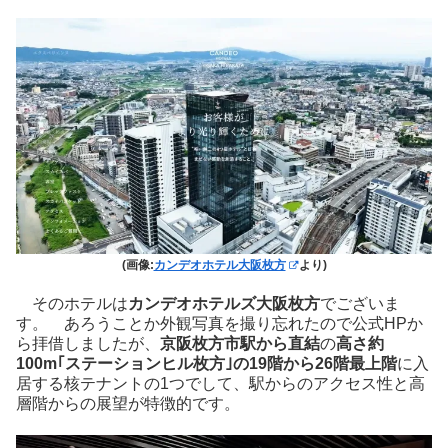
(画像:
カンデオホテル大阪枚方
より)
そのホテルは
カンデオホテルズ大阪枚方
でございま
す。 あろうことか外観写真を撮り忘れたので公式HPか
ら拝借しましたが、
京阪枚方市駅から直結
の
高さ約
100m｢ステーションヒル枚方｣の19階から26階最上階
に入
居する核テナントの1つでして、駅からのアクセス性と高
層階からの展望が特徴的です。