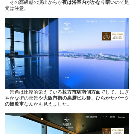
その高級感の演出からか
夜は浴室内がかなり暗い
ので足
元は注意。
景色は比較的栄えている
枚方市駅南側方面
でして、にぎ
やかな街の夜景や
大阪市街の高層ビル群、ひらかたパーク
の観覧車
なんかも見えました。