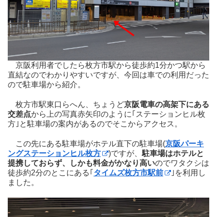
京阪利用者でしたら枚方市駅から徒歩約1分かつ駅から
直結なのでわかりやすいですが、今回は車での利用だった
ので駐車場から紹介。
枚方市駅東口らへん、ちょうど
京阪電車の高架下にある
交差点
から上の写真赤矢印のように｢ステーションヒル枚
方｣と駐車場の案内があるのでそこからアクセス。
この先にある駐車場がホテル直下の駐車場(
京阪パーキ
ングステーションヒル枚方
)ですが、
駐車場はホテルと
提携しておらず、しかも料金がかなり高い
のでワタクシは
徒歩約2分のとこにある｢
タイムズ枚方市駅前
｣を利用し
ました。