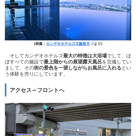
(画像：
カンデオホテルズ大阪枚方
より)
そしてカンデオホテルズ
最大の特徴は大浴場
でして、ほ
ぼすべての施設で
最上階からの展望露天風呂
を完備してい
まして、その
街の景色を一望しながらお風呂に入れる
とい
う体験を売りにしています。
アクセス～フロントへ