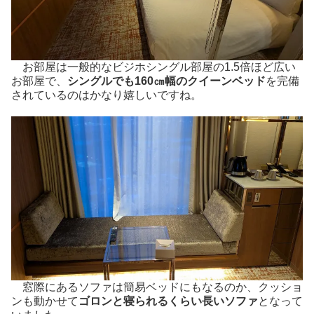
お部屋は一般的なビジホシングル部屋の1.5倍ほど広い
お部屋で、
シングルでも160㎝幅のクイーンベッド
を完備
されているのはかなり嬉しいですね。
窓際にあるソファは簡易ベッドにもなるのか、クッショ
ンも動かせて
ゴロンと寝られるくらい長いソファ
となって