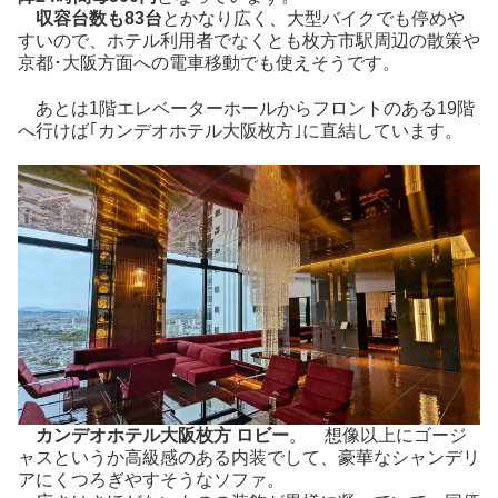
収容台数も83台
とかなり広く、大型バイクでも停めや
すいので、ホテル利用者でなくとも枚方市駅周辺の散策や
京都･大阪方面への電車移動でも使えそうです。
あとは1階エレベーターホールからフロントのある19階
へ行けば｢カンデオホテル大阪枚方｣に直結しています。
カンデオホテル大阪枚方 ロビー
。 想像以上にゴージ
ャスというか高級感のある内装でして、豪華なシャンデリ
アにくつろぎやすそうなソファ。