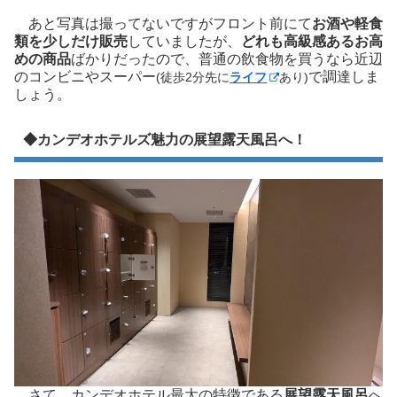
あと写真は撮ってないですがフロント前にて
お酒や軽食
類を少しだけ販売
していましたが、
どれも高級感あるお高
めの商品
ばかりだったので、普通の飲食物を買うなら近辺
のコンビニやスーパー
で調達しま
(徒歩2分先に
ライフ
あり)
しょう。
◆カンデオホテルズ魅力の展望露天風呂へ！
さて、カンデオホテル最大の特徴である
展望露天風呂
へ