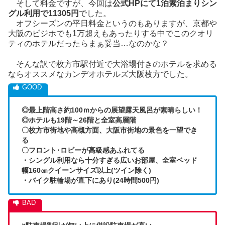
そして料金ですが、今回は
公式HPにて1泊素泊まりシン
グル利用で11305円
でした。
オフシーズンの平日料金というのもありますが、京都や
大阪のビジホでも1万超えもあったりする中でこのクオリ
ティのホテルだったらまぁ妥当…なのかな？
そんな訳で枚方市駅付近で大浴場付きのホテルを求める
ならオススメなカンデオホテルズ大阪枚方でした。
◎最上階高さ約100ｍからの展望露天風呂が素晴らしい！
◎ホテルも19階～26階と全室高層階
〇枚方市街地や高槻方面、大阪市街地の景色を一望でき
る
〇フロント･ロビーが高級感あふれてる
・シングル利用なら十分すぎる広いお部屋、全室ベッド
幅160㎝クイーンサイズ以上(ツイン除く)
・バイク駐輪場が直下にあり(24時間500円)