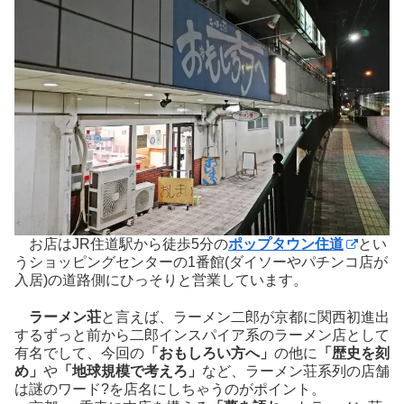
お店はJR住道駅から徒歩5分の
ポップタウン住道
とい
うショッピングセンターの1番館(ダイソーやパチンコ店が
入居)の道路側にひっそりと営業しています。
ラーメン荘
と言えば、ラーメン二郎が京都に関西初進出
するずっと前から二郎インスパイア系のラーメン店として
有名でして、今回の
「おもしろい方へ」
の他に
「歴史を刻
め」
や
「地球規模で考えろ」
など、ラーメン荘系列の店舗
は謎のワード?を店名にしちゃうのがポイント。