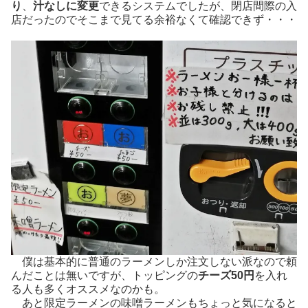
り
、
汁なしに変更
できるシステムでしたが、閉店間際の入
店だったのでそこまで見てる余裕なくて確認できず・・・
僕は基本的に普通のラーメンしか注文しない派なので頼
んだことは無いですが、トッピングの
チーズ50円
を入れ
る人も多くオススメなのかも。
あと限定ラーメンの味噌ラーメンもちょっと気になると