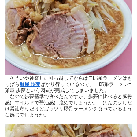
そういや神奈川に引っ越してからは二郎系ラーメンはも
っぱら
麺屋 歩夢
ばかり行っているので、二郎系ラーメン=
麺屋 歩夢という図式が完成してしまいました。
なので歩夢基準で食べたんですが、歩夢に比べると豚骨
感はマイルドで醤油感は強めでしょうか。 ほんの少しだ
け醤油寄りだけどガッツリ豚骨ラーメンを食べているよう
な感じでしょうか。