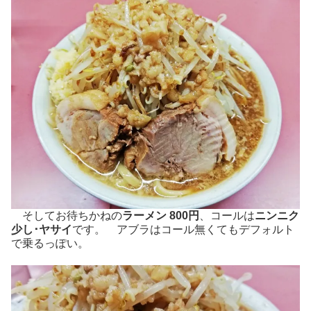
そしてお待ちかねの
ラーメン 800円
、コールは
ニンニク
少し･ヤサイ
です。 アブラはコール無くてもデフォルト
で乗るっぽい。