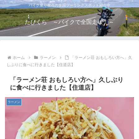
バイク乗り視点の全国ツーリングスポット紹介中
たびくら ～バイクで全国走破！～
ホーム
ラーメン
「ラーメン荘 おもしろい方へ」久
しぶりに食べに行きました【住道店】
「ラーメン荘 おもしろい方へ」久しぶり
に食べに行きました【住道店】
ラーメン