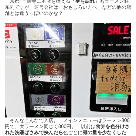
京都･一乗寺に本店を構える
「夢を語れ」
もラーメン荘
系列ですが、運営会社は「おもしろい方へ」などの他の店
舗とは違うっぽいのかな？
そんなこんなで入店。 メインメニューはラーメン800
円で、大ラーメン同じく800円。 以前は
食券を色分けさ
れた洗濯ばさみで挟んだら
色ごとに
麺の量を少なくした