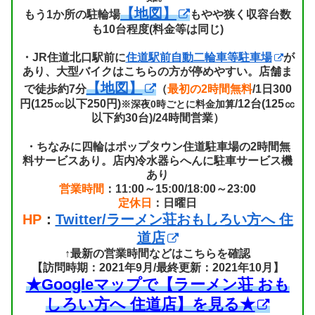
【地図】
もう1か所の駐輪場
もやや狭く収容台数
も10台程度(料金等は同じ)
・JR住道北口駅前に
住道駅前自動二輪車等駐車場
が
あり、大型バイクはこちらの方が停めやすい。店舗ま
【地図】
で徒歩約7分
（
最初の2時間無料
/1日300
円(125㏄以下250円)
/12台(125㏄
※深夜0時ごとに料金加算
以下約30台)/24時間営業）
・ちなみに四輪はポップタウン住道駐車場の2時間無
料サービスあり。店内冷水器らへんに駐車サービス機
あり
営業時間
：11:00～15:00/18:00～23:00
定休日
：日曜日
HP
：
Twitter/ラーメン荘おもしろい方へ 住
道店
↑最新の営業時間などはこちらを確認
【訪問時期：2021年9月/最終更新：2021年10月】
★Googleマップで【ラーメン荘 おも
しろい方へ 住道店】を見る★