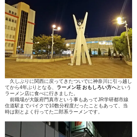
久しぶりに関西に戻ってきたついでに神奈川に引っ越し
てから4年ぶりとなる、
ラーメン荘 おもしろい方へ
という
ラーメン店に食べに行きました。
前職場が大阪府門真市という事もあってJR学研都市線
住道駅までバイクで10数分程度だったこともあって、当
時は割とよく行ってた二郎系ラーメンです。