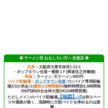
◆ ラーメン荘 おもしろい方へ 住道店 ◆
住所
：大阪府大東市赤井1-13-1
・ポップタウン住道一番館 1Ｆ(県道住之井橋側)
料金
：ラーメン･大ラーメン800円
バイク駐輪場
：
ポップタウン住道
にバイク専用駐輪
場が2か所あり(
最初の2時間無料
/無料時間含む8時間毎
300円/約60台全枠大型OK/24時間営業)
【地図】
ただしメインのバイク駐輪場
は枠スペー
スや通路が狭く、混雑時に大型バイクを停めるのは困
難。