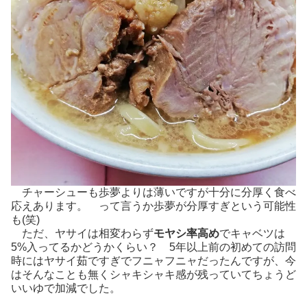
チャーシューも歩夢よりは薄いですが十分に分厚く食べ
応えあります。 って言うか歩夢が分厚すぎという可能性
も(笑)
ただ、ヤサイは相変わらず
モヤシ率高め
でキャベツは
5%入ってるかどうかくらい？ 5年以上前の初めての訪問
時にはヤサイ茹ですぎでフニャフニャだったんですが、今
はそんなことも無くシャキシャキ感が残っていてちょうど
いいゆで加減でした。