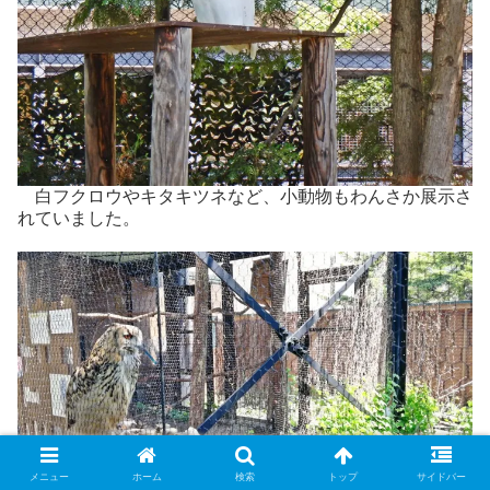
白フクロウやキタキツネなど、小動物もわんさか展示さ
れていました。
メニュー
ホーム
検索
トップ
サイドバー