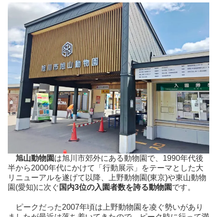
旭山動物園
は旭川市郊外にある動物園で、1990年代後
半から2000年代にかけて「行動展示」をテーマとした大
リニューアルを遂げて以降、上野動物園(東京)や東山動物
園(愛知)に次ぐ
国内3位の入園者数を誇る動物園
です。
ピークだった2007年頃は上野動物園を凌ぐ勢いがあり
ましたが最近は落ち着いてきたので、ピーク時に行って満