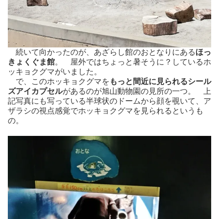
続いて向かったのが、あざらし館のおとなりにある
ほっ
きょくぐま館
。 屋外ではちょっと暑そうに？しているホ
ッキョクグマがいました。
で、このホッキョクグマを
もっと間近に見られるシール
ズアイカプセル
があるのが旭山動物園の見所の一つ。 上
記写真にも写っている半球状のドームから顔を覗いて、ア
ザラシの視点感覚でホッキョクグマを見られるというも
の。