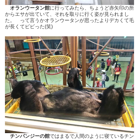
オランウータン館
に行ってみたら、ちょうど赤矢印の所
からエサが出ていて、それを取りに行く姿が見られまし
た。 って言うかオランウータンが思ったよりデカくて毛
が長くてビビった(笑)
チンパンジーの館
ではまるで人間のように寝ているチン