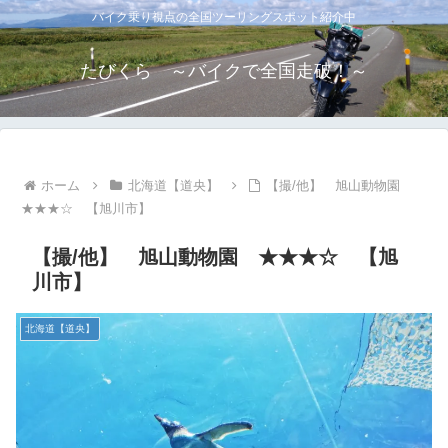
バイク乗り視点の全国ツーリングスポット紹介中
たびくら ～バイクで全国走破！～
ホーム
北海道【道央】
【撮/他】 旭山動物園
★★★☆ 【旭川市】
【撮/他】 旭山動物園 ★★★☆ 【旭
川市】
北海道【道央】