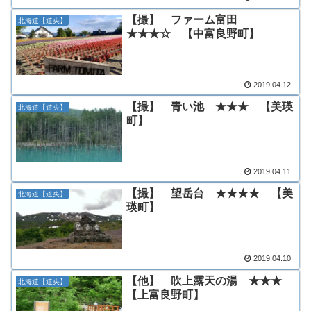
【撮】 ファーム富田
北海道【道央】
★★★☆ 【中富良野町】
2019.04.12
【撮】 青い池 ★★★ 【美瑛
北海道【道央】
町】
2019.04.11
【撮】 望岳台 ★★★★ 【美
北海道【道央】
瑛町】
2019.04.10
【他】 吹上露天の湯 ★★★
北海道【道央】
【上富良野町】