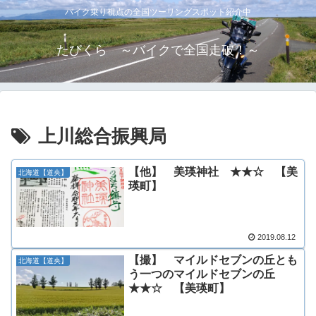
バイク乗り視点の全国ツーリングスポット紹介中
たびくら ～バイクで全国走破！～
上川総合振興局
【他】 美瑛神社 ★★☆ 【美
北海道【道央】
瑛町】
2019.08.12
【撮】 マイルドセブンの丘とも
北海道【道央】
う一つのマイルドセブンの丘
★★☆ 【美瑛町】