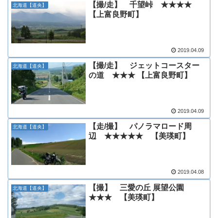
【撮/走】 千望峠 ★★★★
北海道【道央】
【上富良野町】
2019.04.09
【撮/走】 ジェットコースター
北海道【道央】
の道 ★★★ 【上富良野町】
2019.04.09
【走/撮】 パノラマロード周
北海道【道央】
辺 ★★★★★ 【美瑛町】
2019.04.08
【撮】 三愛の丘 展望公園
北海道【道央】
★★★ 【美瑛町】