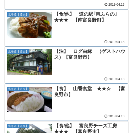
2019.04.13
【食/他】 道の駅｢南ふらの｣
北海道【道央】
★★★ 【南富良野町】
2019.04.13
【泊】 ログ由縁 （ゲストハウ
北海道【道央】
ス）【富良野市】
2019.04.13
【食】 山香食堂 ★★☆ 【富
北海道【道央】
良野市】
2019.04.13
【食/他】 富良野チーズ工房
北海道【道央】
★★★ 【富良野市】