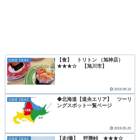
【食】 トリトン （旭神店）
北海道【道央】
★★★☆ 【旭川市】
2019.08.10
◆北海道【道央エリア】 ツーリ
北海道【道央】
ングスポット一覧ページ
2019.05.20
【走/撮】 狩勝峠 ★★★☆
北海道【道央】