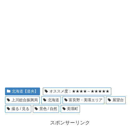
北海道【道央】
オススメ度：★★★★～★★★★★
上川総合振興局
北海道
富良野・美瑛エリア
展望台
撮る / 見る
景色 / 自然
美瑛町
スポンサーリンク