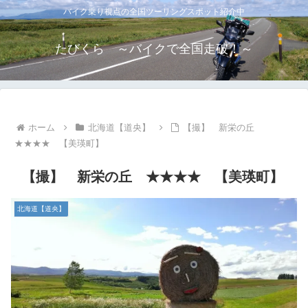
バイク乗り視点の全国ツーリングスポット紹介中
たびくら ～バイクで全国走破！～
ホーム
北海道【道央】
【撮】 新栄の丘
★★★★ 【美瑛町】
【撮】 新栄の丘 ★★★★ 【美瑛町】
北海道【道央】