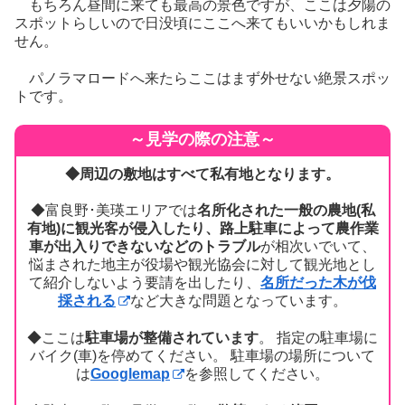
もちろん昼間に来ても最高の景色ですが、ここは夕陽の
スポットらしいので日没頃にここへ来てもいいかもしれま
せん。
パノラマロードへ来たらここはまず外せない絶景スポッ
トです。
～見学の際の注意～
◆周辺の敷地はすべて私有地となります。
◆富良野･美瑛エリアでは
名所化された一般の農地(私
有地)に観光客が侵入したり、路上駐車によって農作業
車が出入りできないなどのトラブル
が相次いでいて、
悩まされた地主が役場や観光協会に対して観光地とし
て紹介しないよう要請を出したり、
名所だった木が伐
採される
など大きな問題となっています。
◆ここは
駐車場が整備されています
。 指定の駐車場に
バイク(車)を停めてください。 駐車場の場所について
は
Googlemap
を参照してください。