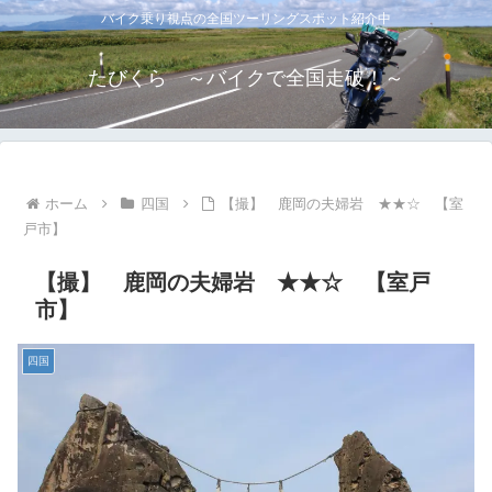
バイク乗り視点の全国ツーリングスポット紹介中
たびくら ～バイクで全国走破！～
ホーム
四国
【撮】 鹿岡の夫婦岩 ★★☆ 【室
戸市】
【撮】 鹿岡の夫婦岩 ★★☆ 【室戸
市】
四国