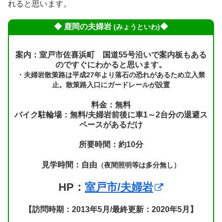
れると思います。
◆ 鹿岡の夫婦岩
◆
(みょうといわ)
案内：室戸市佐喜浜町 国道55号沿いで案内板もある
のですぐにわかると思います。
・夫婦岩散策路は平成27年より落石の恐れがあるため立入禁
止。散策路入口にガードレールが設置
料金：無料
バイク駐輪場：無料/夫婦岩前後に車1～2台分の退避ス
ペースがあるだけ
所要時間：約10分
見学時間：自由
（夜間照明等は多分無し）
HP：
室戸市/夫婦岩
【訪問時期：2013年5月/最終更新：2020年5月】