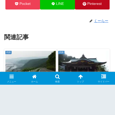
Pocket
LINE
Pinterest
くーらー
関連記事
四国
四国
メニュー
ホーム
検索
トップ
サイドバー
【走】 室戸スカイライ
【他】 石鎚神社本社
ン ★★★☆ 【室戸市】
★★★ 【西条市】
海岸線だらけの室戸岬に貴重な山
四国最高峰の石鎚山を神体山とす
道 室戸スカイラインは室戸岬の
る神社 石鎚神社は四国最高峰の
真ん中の尾根上を走る県道203号
石鎚山(1982m)を神体山とする神
線のことで、全長10kmほどの短
社で、全国有数の山岳信仰の寺社
2020.05.30
2020.05.07
いスカイラインです。 海岸線を
仏閣として知られています。 本