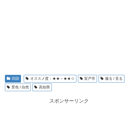
四国
オススメ度：★★～★★☆
室戸市
撮る / 見る
景色 / 自然
高知県
スポンサーリンク