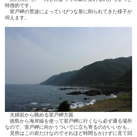
特徴的です。
室戸岬の荒波によっていびつな形に削られてきた様子が
伺えます。
夫婦岩から眺める室戸岬方面
徳島から海岸線を使って室戸岬に行くなら必ず通る場所
なので、室戸岬に向かうついでに立ち寄るのがいいかも。
見所はこの岩だけなのでそれほど時間もかけずに見て回