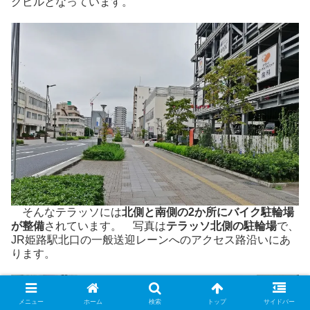
グビルとなっています。
そんなテラッソには
北側と南側の2か所にバイク駐輪場
が整備
されています。 写真は
テラッソ北側の駐輪場
で、
JR姫路駅北口の一般送迎レーンへのアクセス路沿いにあ
ります。
メニュー
ホーム
検索
トップ
サイドバー