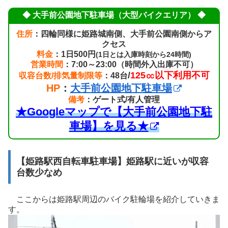
◆ 大手前公園地下駐車場（大型バイクエリア） ◆
住所
：四輪同様に姫路城南側、大手前公園南側からア
クセス
料金
：1日500円
(1日とは入庫時刻から24時間)
営業時間
：7:00～23:00（時間外入出庫不可）
/
125㏄以下利用不可
収容台数/排気量制限等
：48台
HP
：
大手前公園地下駐車場
備考
：ゲート式/有人管理
★Googleマップで【大手前公園地下駐
車場】を見る★
【姫路駅西自転車駐車場】姫路駅に近いが収容
台数少なめ
ここからは姫路駅周辺のバイク駐輪場を紹介していきま
す。