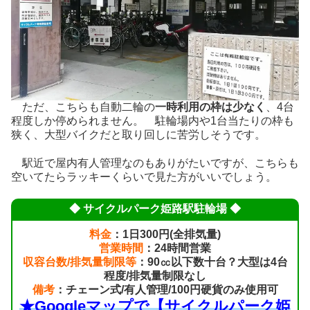
ただ、こちらも自動二輪の
一時利用の枠は少なく
、4台
程度しか停められません。 駐輪場内や1台当たりの枠も
狭く、大型バイクだと取り回しに苦労しそうです。
駅近で屋内有人管理なのもありがたいですが、こちらも
空いてたらラッキーくらいで見た方がいいでしょう。
◆ サイクルパーク姫路駅駐輪場 ◆
料金
：1日300円(全排気量)
営業時間
：24時間営業
収容台数/排気量制限等
：90㏄以下数十台？大型は4台
程度/排気量制限なし
備考
：チェーン式/有人管理/100円硬貨のみ使用可
★Googleマップで【サイクルパーク姫