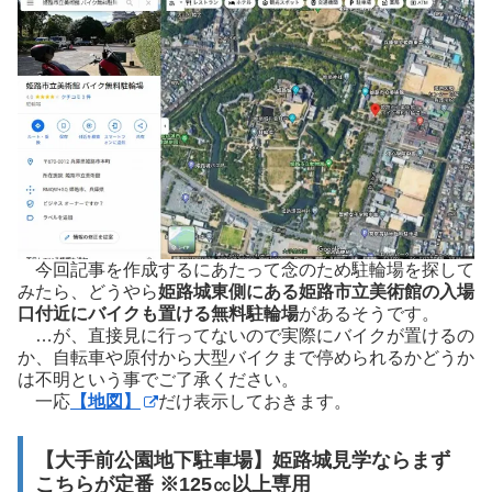
今回記事を作成するにあたって念のため駐輪場を探して
みたら、どうやら
姫路城東側にある姫路市立美術館の入場
口付近にバイクも置ける無料駐輪場
があるそうです。
…が、直接見に行ってないので実際にバイクが置けるの
か、自転車や原付から大型バイクまで停められるかどうか
は不明という事でご了承ください。
一応
【地図】
だけ表示しておきます。
【大手前公園地下駐車場】姫路城見学ならまず
こちらが定番 ※125㏄以上専用