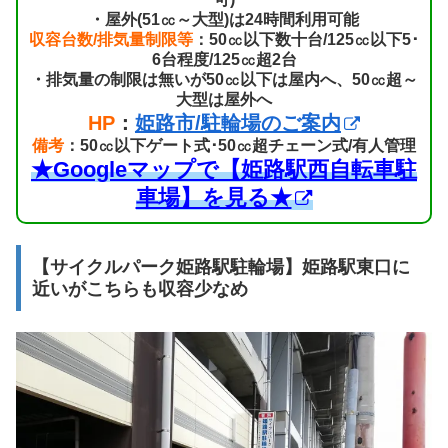
・屋外(51㏄～大型)は24時間利用可能
収容台数/排気量制限等
：50㏄以下数十台/125㏄以下5･
6台程度/125㏄超2台
・排気量の制限は無いが50㏄以下は屋内へ、50㏄超～
大型は屋外へ
HP
：
姫路市/駐輪場のご案内
備考
：50㏄以下ゲート式･50㏄超チェーン式/有人管理
★Googleマップで【姫路駅西自転車駐
車場】を見る★
【サイクルパーク姫路駅駐輪場】姫路駅東口に
近いがこちらも収容少なめ