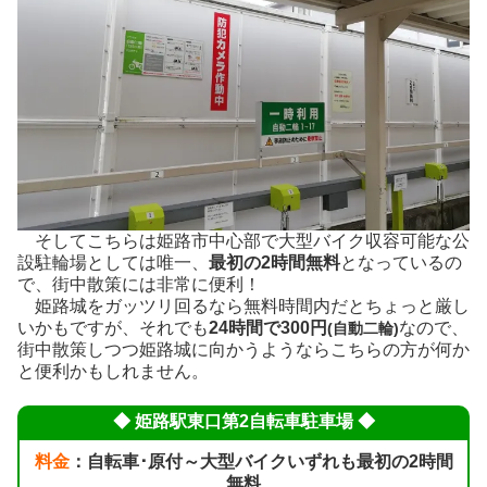
そしてこちらは姫路市中心部で大型バイク収容可能な公
設駐輪場としては唯一、
最初の2時間無料
となっているの
で、街中散策には非常に便利！
姫路城をガッツリ回るなら無料時間内だとちょっと厳し
いかもですが、それでも
24時間で300円
なので、
(自動二輪)
街中散策しつつ姫路城に向かうようならこちらの方が何か
と便利かもしれません。
◆ 姫路駅東口第2自転車駐車場 ◆
料金
：自転車･原付～大型バイクいずれも最初の2時間
無料