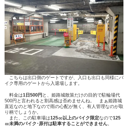
こちらは出口側のゲートですが、入口も出口も同様にバ
イク専用のゲートから入退場します。
料金は
1日500円
と、姫路城散策だけの目的で駐輪場代
500円と言われると割高感は否めませんね。 まぁ姫路城
直近なのと地下なので雨の心配が無く、有人管理なのが取
り柄でしょうか。
また、この駐車場は
125㏄以上のバイク限定
なので
125
㏄未満のバイク･原付は駐車することができません
。