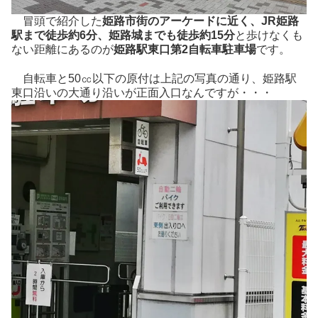
冒頭で紹介した
姫路市街のアーケードに近く、JR姫路
駅まで徒歩約6分、姫路城までも徒歩約15分
と歩けなくも
ない距離にあるのが
姫路駅東口第2自転車駐車場
です。
自転車と50㏄以下の原付は上記の写真の通り、姫路駅
東口沿いの大通り沿いが正面入口なんですが・・・