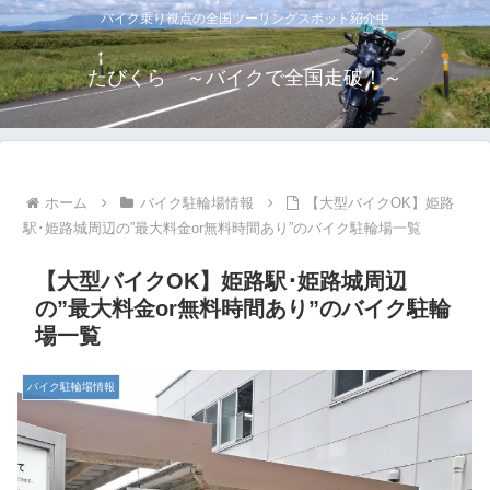
バイク乗り視点の全国ツーリングスポット紹介中
たびくら ～バイクで全国走破！～
ホーム
バイク駐輪場情報
【大型バイクOK】姫路
駅･姫路城周辺の”最大料金or無料時間あり”のバイク駐輪場一覧
【大型バイクOK】姫路駅･姫路城周辺
の”最大料金or無料時間あり”のバイク駐輪
場一覧
バイク駐輪場情報