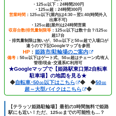
・125㏄以下：24時間200円
・125㏄超：24時間300円
営業時間
：125㏄以下(屋内)は4:30～翌1:40(時間外入
出庫不可)
・125㏄超(屋外)は24時間営業
収容台数/排気量制限等
：125㏄以下は数十台？/125㏄
超17台
・排気量制限は無いが、50㏄以下と50㏄超で入場口が
違うので下記Googleマップを参照
HP
：
姫路市/駐輪場のご案内
備考
：50㏄以下はゲート式、50㏄超はチェーン式/有人
管理/現金･交通系IC利用可
★Googleマップで【姫路駅東口第2自転車
駐車場】の地図を見る★
◆
自転車･50㏄以下はこちら
◆ ◆
50㏄
超～大型バイクはこちら
◆
【テラッソ姫路駐輪場】最初の3時間無料で姫路
駅にも近い！ただ、125㏄までの可能性も…？