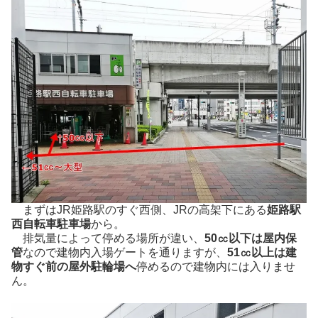
まずはJR姫路駅のすぐ西側、JRの高架下にある
姫路駅
西自転車駐車場
から。
排気量によって停める場所が違い、
50㏄以下は屋内保
管
なので建物内入場ゲートを通りますが、
51㏄以上は建
物すぐ前の屋外駐輪場へ
停めるので建物内には入りませ
ん。