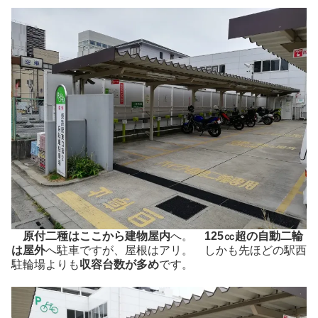
原付二種はここから建物屋内
へ。
125㏄超の自動二輪
は屋外
へ駐車ですが、屋根はアリ。 しかも先ほどの駅西
駐輪場よりも
収容台数が多め
です。