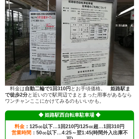
料金は
自動二輪で1回310円
とお手頃価格。
姫路駅ま
で徒歩2分
と近いので駅周辺でまとまった用事があるなら
ワンチャンここにかけてみるのもいいかも。
◆ 姫路駅西自転車駐車場 ◆
料金
：125㏄以下…1回210円/125㏄超…1回310円
営業時間
：50㏄以下…4:25～翌1:45(時間外入出庫不
可)