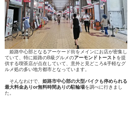
姫路中心部となるアーケード街をメインにお店が密集し
ていて、特に姫路のB級グルメの
アーモンドトースト
を提
供する喫茶店が点在していて、意外と見どころ&手軽なグ
ルメ処の多い地方都市となっています。
そんなわけで、
姫路市中心部の大型バイクも停められる
最大料金ありor無料時間ありの駐輪場
を調べに行きまし
た。