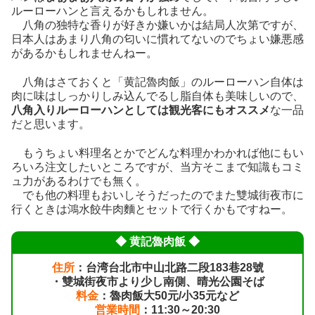
ルーローハンと言えるかもしれません。
八角の独特な香りが好きか嫌いかは結局人次第ですが、
日本人はあまり八角の匂いに慣れてないのでちょい嫌悪感
があるかもしれませんねー。
八角はさておくと「黄記魯肉飯」のルーローハン自体は
肉に味はしっかりしみ込んでるし脂自体も美味しいので、
八角入りルーローハンとしては観光客にもオススメ
な一品
だと思います。
もうちょい料理名とかでどんな料理かわかれば他にもい
ろいろ注文したいところですが、当方そこまで知識もコミ
ュ力があるわけでも無く。
でも他の料理もおいしそうだったのでまた雙城街夜市に
行くときは鴻水餃牛肉麵とセットで行くかもですねー。
◆ 黄記魯肉飯 ◆
住所
：台湾台北市中山北路二段183巷28號
・雙城街夜市より少し南側、晴光公園そば
料金
：魯肉飯大50元/小35元など
営業時間
：11:30～20:30