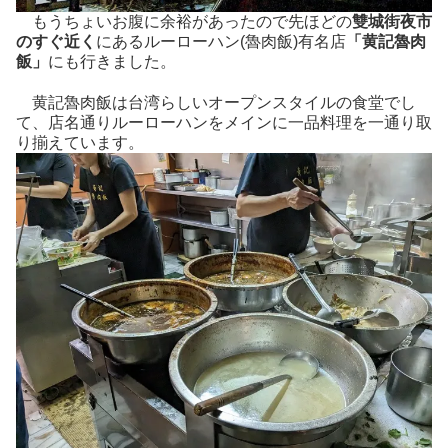
もうちょいお腹に余裕があったので先ほどの
雙城街夜市
のすぐ近く
にあるルーローハン(魯肉飯)有名店
「黄記魯肉
飯」
にも行きました。
黄記魯肉飯は台湾らしいオープンスタイルの食堂でし
て、店名通りルーローハンをメインに一品料理を一通り取
り揃えています。