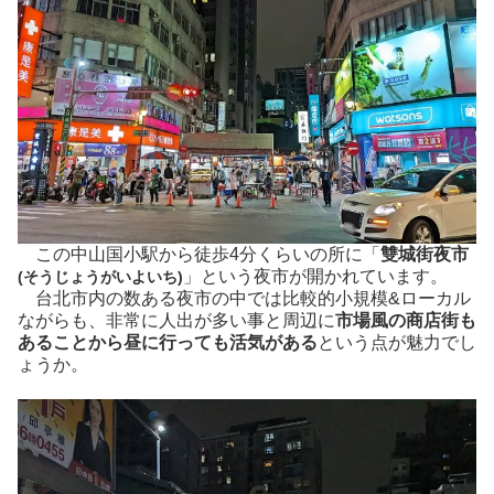
この中山国小駅から徒歩4分くらいの所に「
雙城街夜市
」という夜市が開かれています。
(そうじょうがいよいち)
台北市内の数ある夜市の中では比較的小規模&ローカル
ながらも、非常に人出が多い事と周辺に
市場風の商店街も
あることから昼に行っても活気がある
という点が魅力でし
ょうか。