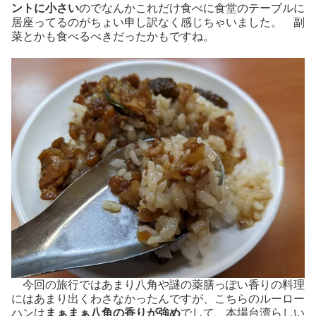
ントに小さい
のでなんかこれだけ食べに食堂のテーブルに
居座ってるのがちょい申し訳なく感じちゃいました。 副
菜とかも食べるべきだったかもですね。
今回の旅行ではあまり八角や謎の薬膳っぽい香りの料理
にはあまり出くわさなかったんですが、こちらのルーロー
ハンは
まぁまぁ八角の香りが強め
でして、本場台湾らしい