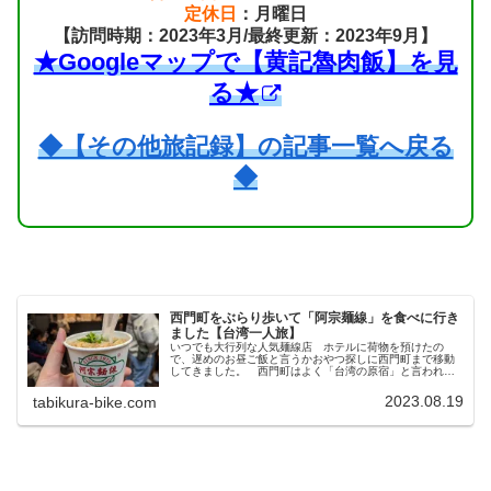
定休日
：月曜日
【訪問時期：2023年3月/最終更新：2023年9月】
★Googleマップで【黄記魯肉飯】を見
る★
◆【その他旅記録】の記事一覧へ戻る
◆
西門町をぶらり歩いて「阿宗麺線」を食べに行き
ました【台湾一人旅】
いつでも大行列な人気麺線店 ホテルに荷物を預けたの
で、遅めのお昼ご飯と言うかおやつ探しに西門町まで移動
してきました。 西門町はよく「台湾の原宿」と言われる
ように若者の街でして、それこそ竹下通りのような安くて
おしゃれなファッションやグッズのシ...
2023.08.19
tabikura-bike.com