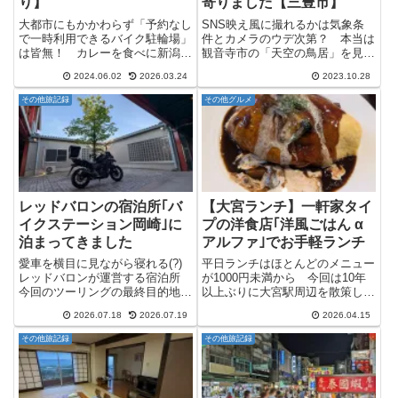
り】
寄りました【三豊市】
大都市にもかかわらず「予約なし
SNS映え風に撮れるかは気象条
で一時利用できるバイク駐輪場」
件とカメラのウデ次第？ 本当は
は皆無！ カレーを食べに新潟駅
観音寺市の「天空の鳥居」を見た
まで来たんですが、せっかくの新
後は高速に乗って徳島方面に行こ
2024.06.02
2026.03.24
2023.10.28
潟なのにカレー食べただけで買え
うかと思ったんですが、どうも夜
るのはもったいないという事でち
に高速の一部が工事で通行止めに
その他旅記録
その他グルメ
ょっとだけ新潟駅周辺を散策して
なるらしく目的地にたどり着けな
いました。 まぁ当ブログはツ
い可能性が出てきましたので、
ー...
急...
レッドバロンの宿泊所｢バ
【大宮ランチ】一軒家タイ
イクステーション岡崎｣に
プの洋食店｢洋風ごはん α
泊まってきました
アルファ｣でお手軽ランチ
愛車を横目に見ながら寝れる(?)
平日ランチはほとんどのメニュー
レッドバロンが運営する宿泊所
が1000円未満から 今回は10年
今回のツーリングの最終目的地は
以上ぶりに大宮駅周辺を散策して
名古屋なんですが、どうしても1
いまして、そういや以前は当時ま
2026.07.18
2026.07.19
2026.04.15
度泊まってみたい宿があったの
だ関西では珍しかった｢餃子の満
で、取り急ぎ岡崎へ向かっていま
州｣でメシを済ませちゃったな
その他旅記録
その他旅記録
す。 まぁこのツーリングの最大
ー。という事で、今回は開拓を兼
の目的と言っても過言ではない...
ねて大宮駅周辺で人気そうなラ...