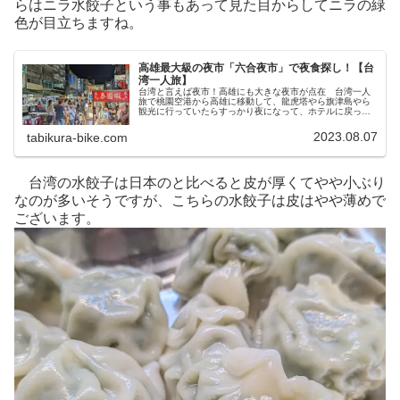
らはニラ水餃子という事もあって見た目からしてニラの緑
色が目立ちますね。
高雄最大級の夜市「六合夜市」で夜食探し！【台
湾一人旅】
台湾と言えば夜市！高雄にも大きな夜市が点在 台湾一人
旅で桃園空港から高雄に移動して、龍虎塔やら旗津島やら
観光に行っていたらすっかり夜になって、ホテルに戻った
のが21時頃になってしまいました。 まぁ初日からこれだ
け移動&観光してたらそらそんな...
2023.08.07
tabikura-bike.com
台湾の水餃子は日本のと比べると皮が厚くてやや小ぶり
なのが多いそうですが、こちらの水餃子は皮はやや薄めで
ございます。