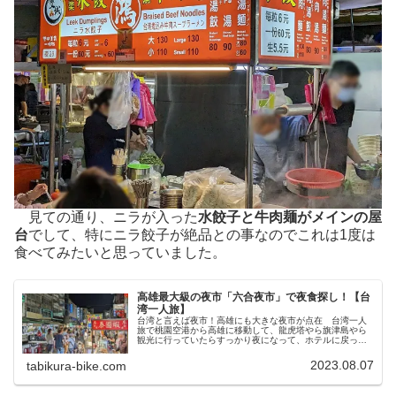
見ての通り、ニラが入った
水餃子と牛肉麺がメインの屋
台
でして、特にニラ餃子が絶品との事なのでこれは1度は
食べてみたいと思っていました。
高雄最大級の夜市「六合夜市」で夜食探し！【台
湾一人旅】
台湾と言えば夜市！高雄にも大きな夜市が点在 台湾一人
旅で桃園空港から高雄に移動して、龍虎塔やら旗津島やら
観光に行っていたらすっかり夜になって、ホテルに戻った
のが21時頃になってしまいました。 まぁ初日からこれだ
け移動&観光してたらそらそんな...
2023.08.07
tabikura-bike.com