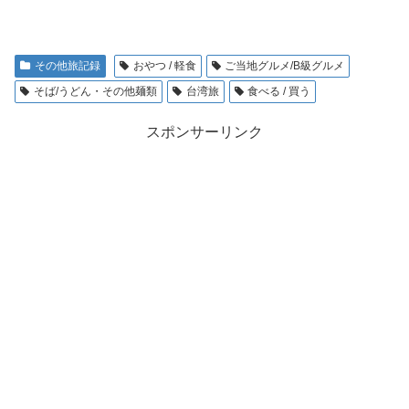
その他旅記録
おやつ / 軽食
ご当地グルメ/B級グルメ
そば/うどん・その他麺類
台湾旅
食べる / 買う
スポンサーリンク