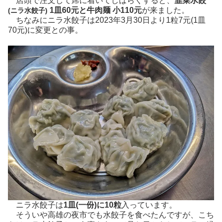
店頭で注文して席に着いてしばらくすると、
韮菜水餃
1皿60元と牛肉麺 小110元
が来ました。
(ニラ水餃子)
ちなみにニラ水餃子は2023年3月30日より1粒7元(1皿
70元)に変更との事。
ニラ水餃子は
1皿(一份)に10粒
入っています。
そういや高雄の夜市でも水餃子を食べたんですが、こち