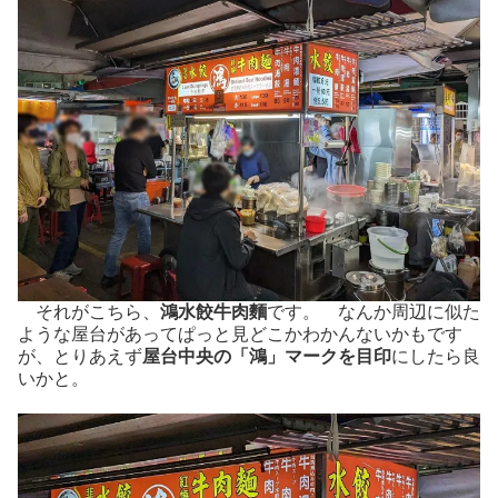
それがこちら、
鴻水餃牛肉麵
です。 なんか周辺に似た
ような屋台があってぱっと見どこかわかんないかもです
が、とりあえず
屋台中央の「鴻」マークを目印
にしたら良
いかと。