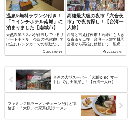
温泉&無料ラウンジ付き！
高雄最大級の夜市「六合夜
「ユインチホテル南城」に
市」で夜食探し！【台湾一
泊まりました【南城市】
人旅】
天然温泉のスパが併設しているリ
台湾と言えば夜市！高雄にも大き
ゾートホテル 今回の沖縄旅行で
な夜市が点在 台湾一人旅で桃園
は主にレンタカーでの移動だった
空港から高雄に移動して、龍虎塔
ので、那覇市街のホテルよりもち
やら旗津島やら観光に行っていた
2024.09.16
2023.08.07
ょっと郊外にあるホテルの方が都
らすっかり夜になって、ホテルに
合がいいこともあって、2泊目3
戻ったのが21時頃になってしま
泊目はこちらの「ウェルネスリゾ
いました。 まぁ初日からこれだ
ート ユインチホテル南城」に
け移動&観光してたらそらそん
泊...
な...
台湾の大型スーパー「大潤發 (RTマー
ト)」でお土産探し！【台湾一人旅】
ファミレス風ラーメンチェーンだけど本
格派！「大桜」の家系(風)ラーメン