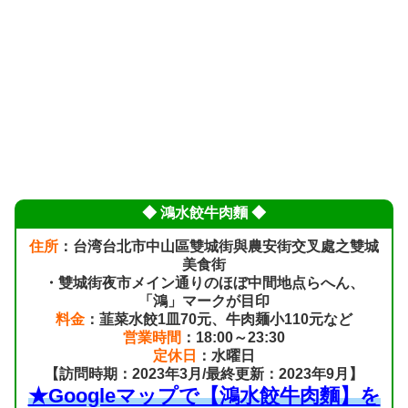
◆ 鴻水餃牛肉麵 ◆
住所
：台湾台北市中山區雙城街與農安街交叉處之雙城
美食街
・雙城街夜市メイン通りのほぼ中間地点らへん、
「鴻」マークが目印
料金
：韮菜水餃1皿70元、牛肉麺小110元など
営業時間
：18:00～23:30
定休日
：水曜日
【訪問時期：2023年3月/最終更新：2023年9月】
★Googleマップで【鴻水餃牛肉麵】を