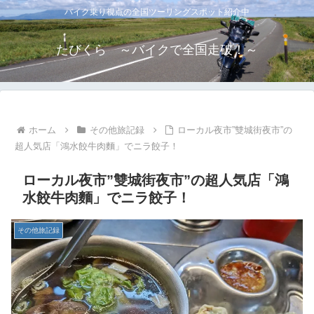
バイク乗り視点の全国ツーリングスポット紹介中
たびくら ～バイクで全国走破！～
ホーム
その他旅記録
ローカル夜市”雙城街夜市”の
超人気店「鴻水餃牛肉麵」でニラ餃子！
ローカル夜市”雙城街夜市”の超人気店「鴻
水餃牛肉麵」でニラ餃子！
その他旅記録