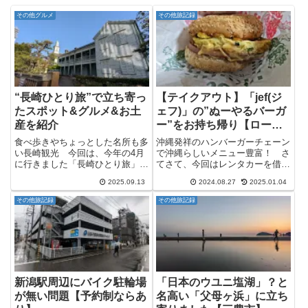
その他グルメ
その他旅記録
“長崎ひとり旅”で立ち寄っ
【テイクアウト】「jef(ジ
たスポット&グルメ&お土
ェフ)」の”ぬーやるバーガ
産を紹介
ー”をお持ち帰り【ローカ
ルチェーン】
食べ歩きやちょっとした名所も多
沖縄発祥のハンバーガーチェーン
い長崎観光 今回は、今年の4月
で沖縄らしいメニュー豊富！ さ
に行きました「長崎ひとり旅」で
てさて、今回はレンタカーを借り
まだ紹介しきれなかったスポット
て沖縄南部をメインに走ってきま
2025.09.13
2024.08.27
2025.01.04
とかグルメやらをざっくり紹介し
したが、沖縄の渋滞にはまってし
ていくページでして、長崎の食べ
まい時間が無くなってしまったと
その他旅記録
その他旅記録
歩きとか寄り道とかしたい時に少
いう事で、夕飯はサクッとテイク
しでも参考になればなーと思い
アウトで済ませる方向となりま
ま...
し...
新潟駅周辺にバイク駐輪場
「日本のウユニ塩湖」？と
が無い問題【予約制ならあ
名高い「父母ヶ浜」に立ち