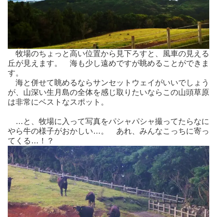
牧場のちょっと高い位置から見下ろすと、風車の見える
丘が見えます。 海も少し遠めですが眺めることができま
す。
海と併せて眺めるならサンセットウェイがいいでしょう
が、山深い生月島の全体を感じ取りたいならこの山頭草原
は非常にベストなスポット。
…と、牧場に入って写真をパシャパシャ撮ってたらなに
やら牛の様子がおかしい…。 あれ、みんなこっちに寄っ
てくる…！？