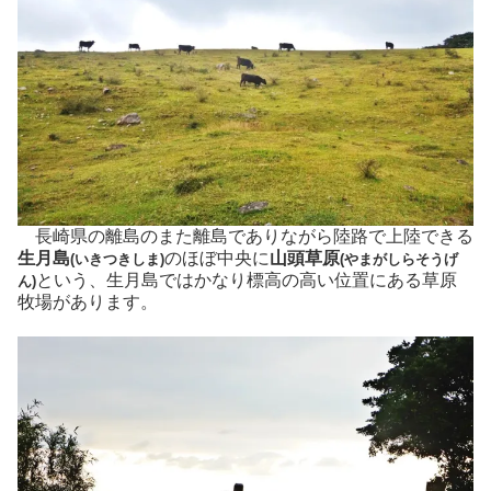
長崎県の離島のまた離島でありながら陸路で上陸できる
生月島
のほぼ中央に
山頭草原
(いきつきしま)
(やまがしらそうげ
という、生月島ではかなり標高の高い位置にある草原
ん)
牧場があります。