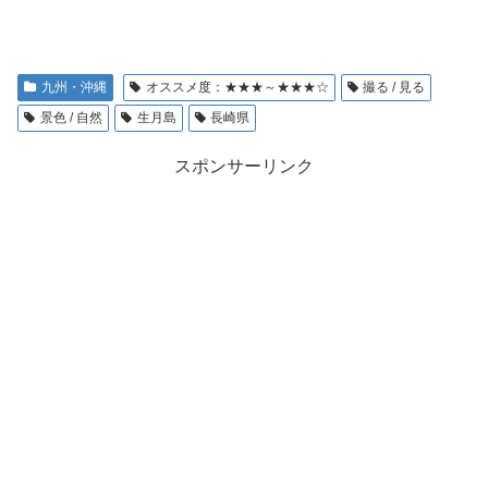
九州・沖縄
オススメ度：★★★～★★★☆
撮る / 見る
景色 / 自然
生月島
長崎県
スポンサーリンク