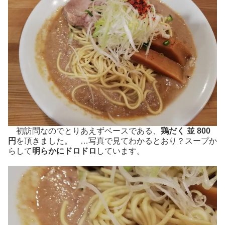
初訪問なのでとりあえずベースである、
鶏だく 並 800
円
を頂きました。 …写真で見てわかるとおり？スープか
らして
明らかにドロドロ
しています。