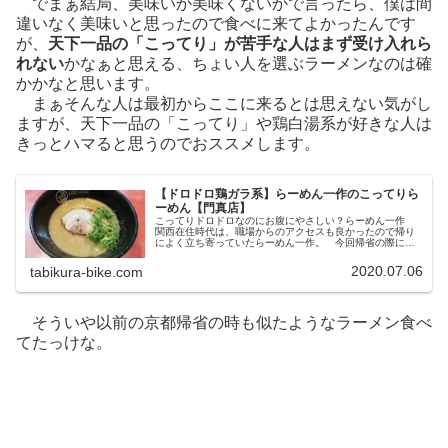
でまぁ結局、美味いか美味くないかで言ったら、僕は間
違いなく美味いと思ったので食べに来てよかったんです
が、
天下一品の「こってり」が苦手な人はまず受け入れら
れない
かなぁと思える、ちょい人を選ぶラーメンなのは確
かかなと思います。
まぁそんな人は最初からここに来るとは思えない気がし
ますが、天下一品の「こってり」や鶏白湯系が好きな人は
きっとハマると思うのでおススメします。
【ドロドロ鶏ガラ系】らーめん一作のこってりら
ーめん【門真店】
こってりドロドロなのにお腹にやさしい？らーめん一作
関西在住時代は、職場からのアクセスも良かったので帰り
によく立ち寄っていたらーめん一作。 今回帰省の際に数
年ぶりに思い出のラーメンを食べることができました。
らーめん一作は茨木･寝屋川･高槻...
2020.07.06
tabikura-bike.com
そういや以前の京都帰省の時も似たようなラーメン食べ
てたっけな。