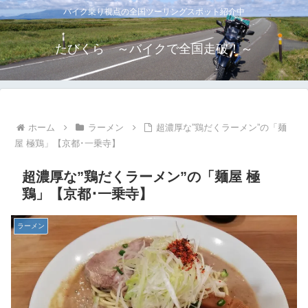
バイク乗り視点の全国ツーリングスポット紹介中
たびくら ～バイクで全国走破！～
ホーム
ラーメン
超濃厚な”鶏だくラーメン”の「麺
屋 極鶏」【京都･一乗寺】
超濃厚な”鶏だくラーメン”の「麺屋 極
鶏」【京都･一乗寺】
ラーメン