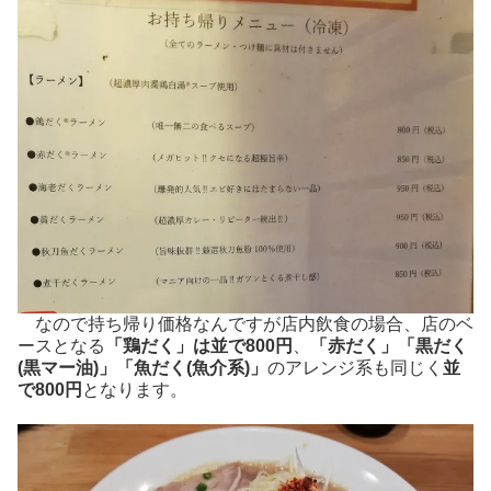
なので持ち帰り価格なんですが店内飲食の場合、店のベ
ースとなる
「鶏だく」は並で800円
、
「赤だく」「黒だく
(黒マー油)」「魚だく(魚介系)」
のアレンジ系も同じく
並
で800円
となります。