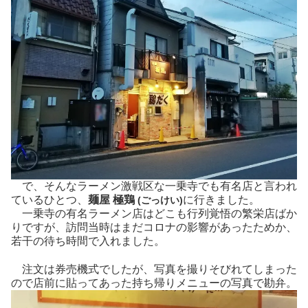
で、そんなラーメン激戦区な一乗寺でも有名店と言われ
ているひとつ、
麺屋 極鶏
に行きました。
(ごっけい)
一乗寺の有名ラーメン店はどこも行列覚悟の繁栄店ばか
りですが、訪問当時はまだコロナの影響があったためか、
若干の待ち時間で入れました。
注文は券売機式でしたが、写真を撮りそびれてしまった
ので店前に貼ってあった持ち帰りメニューの写真で勘弁。