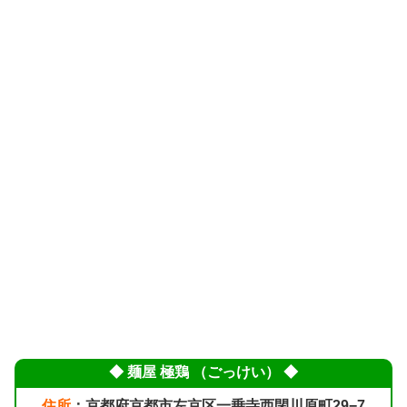
◆ 麺屋 極鶏 （ごっけい） ◆
住所
：京都府京都市左京区一乗寺西閉川原町29−7