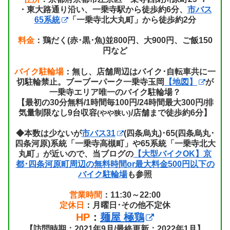
・東大路通り沿い、一乗寺駅から徒歩約6分、
市バス
65系統
「一乗寺北大丸町」から徒歩約2分
料金
：鶏だく(赤･黒･魚)並800円、大900円、ご飯150
円など
バイク駐輪場
：無し、店舗周辺はバイク･自転車共に一
切駐輪禁止。ブーブーパーク一乗寺玉岡
【地図】
が
一乗寺エリア唯一のバイク駐輪場？
【最初の30分無料/1時間毎100円/24時間最大300円/排
気量制限なし9台収容
/店舗まで徒歩約6分】
(やや狭い)
◆本数は少ないが
市バス31
(四条烏丸)･65(四条烏丸･
四条河原)系統「一乗寺高槻町」や65系統「一乗寺北大
丸町」が近いので、当ブログの
【大型バイクOK】京
都･四条河原町周辺の無料時間or最大料金500円以下の
バイク駐輪場
も参照
営業時間
：11:30～22:00
定休日
：月曜日･その他不定休
HP
：
麺屋 極鶏
【訪問時期：2021年9月/最終更新：2022年1月】