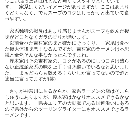
つこい脂っぽさはほとんど無くてスッキリとしていま
す。 家系はくどいイメージがありますが、ここはあまり
くどくもなく、でもスープのコクはしっかりと出ていて食
べやすい。
家系独特の獣臭はあまり感じませんがスープを飲んだ後
味がどことなくガラの香りが漂います。
以前食べた吉村家の味と確かにそっくり。 家系は食べ
た後大体後味悪くなるんですが、吉村家のラーメンは不思
議と全然そんな事なかったんですよね。
厚木家はその吉村家の、コクがあるのにしつこさは残ら
ない正統派家系の味を上手く引き継いでいるなと思いまし
た。 まぁどちらも数えるくらいしか言ってないので割と
適当に言ってますが(笑)
さすが神奈川に居るからか、家系ラーメンの店はそこら
じゅうにありますが、厚木家はかなりオススメできるかな
と思います。 県央エリアの大動脈である国道沿いにある
ので県外からのツーリングライダーにもオススメできるラ
ーメンです。