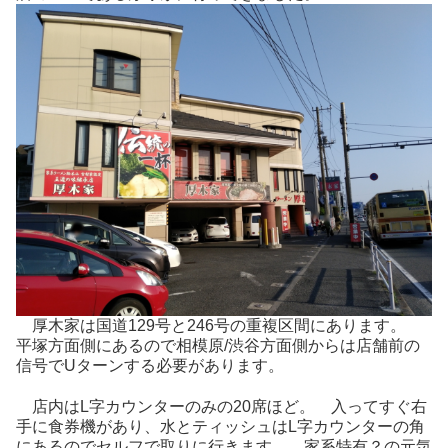
厚木家は国道129号と246号の重複区間にあります。
平塚方面側にあるので相模原/渋谷方面側からは店舗前の
信号でUターンする必要があります。
店内はL字カウンターのみの20席ほど。 入ってすぐ右
手に食券機があり、水とティッシュはL字カウンターの角
にあるのでセルフで取りに行きます。 家系特有？の元気