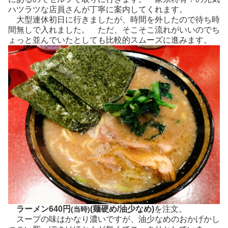
ハツラツな店員さんが丁寧に案内してくれます。
大型連休初日に行きましたが、時間を外したので待ち時
間無しで入れました。 ただ、そこそこ流れがいいのでち
ょっと並んでいたとしても比較的スムーズに進みます。
ラーメン640円
(麺硬め/油少なめ)
を注文。
(当時)
スープの味はかなり濃いですが、油少なめのおかげかし