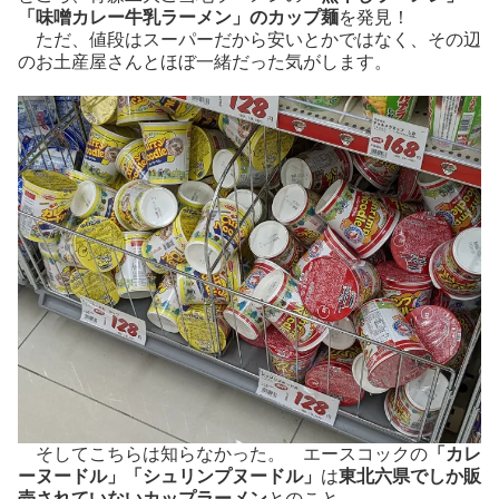
「味噌カレー牛乳ラーメン」のカップ麺
を発見！
ただ、値段はスーパーだから安いとかではなく、その辺
のお土産屋さんとほぼ一緒だった気がします。
そしてこちらは知らなかった。 エースコックの
「カレ
ーヌードル」「シュリンプヌードル」
は
東北六県でしか販
売されていないカップラーメン
とのこと。