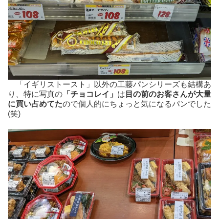
「イギリストースト」以外の工藤パンシリーズも結構あ
り、特に写真の
「チョコレイ」
は
目の前のお客さんが大量
に買い占めてた
ので個人的にちょっと気になるパンでした
(笑)