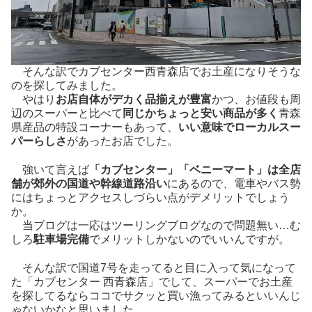
そんな訳でカブセンター西青森店でお土産になりそうな
のを探してみました。
やはり
お店自体がデカく品揃えが豊富
かつ、お値段も周
辺のスーパーと比べて
同じかちょっと安い商品が多く
青森
県産品の特設コーナーもあって、
いい意味でローカルスー
パーらしさ
があったお店でした。
強いて言えば
「カブセンター」「ベニーマート」は全店
舗が郊外の国道や幹線道路沿い
にあるので、電車やバス勢
にはちょっとアクセスしづらい点がデメリットでしょう
か。
当ブログは一応はツーリングブログなので問題無い…む
しろ
駐車場完備
でメリットしかないのでいいんですが。
そんな訳で国道7号を走ってると目に入って気になって
た「カブセンター 西青森店」でして、スーパーでお土産
を探してるならココでサクッと買い漁ってみるといいんじ
ゃないかなと思いました。