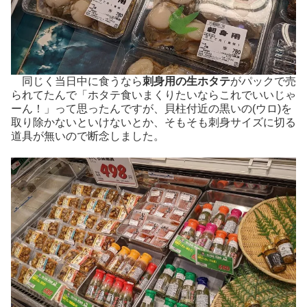
同じく当日中に食うなら
刺身用の生ホタテ
がパックで売
られてたんで「ホタテ食いまくりたいならこれでいいじゃ
ーん！」って思ったんですが、貝柱付近の黒いの(ウロ)を
取り除かないといけないとか、そもそも刺身サイズに切る
道具が無いので断念しました。