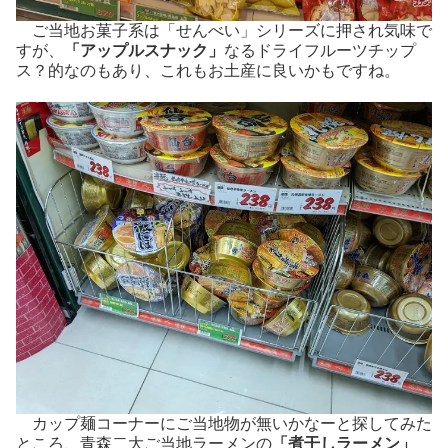
ご当地お菓子系は「せんべい」シリーズに押され気味で
すが、
「アップルスナック」
なるドライフルーツチップ
ス？的なのもあり、これもお土産に良いかもですね。
カップ麺コーナーにご当地物が無いかなーと探してみた
ところ、青森二大ご当地ラーメンの
「煮干しラーメン」