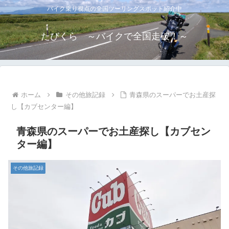
バイク乗り視点の全国ツーリングスポット紹介中
たびくら ～バイクで全国走破！～
ホーム
その他旅記録
青森県のスーパーでお土産探
し【カブセンター編】
青森県のスーパーでお土産探し【カブセン
ター編】
その他旅記録