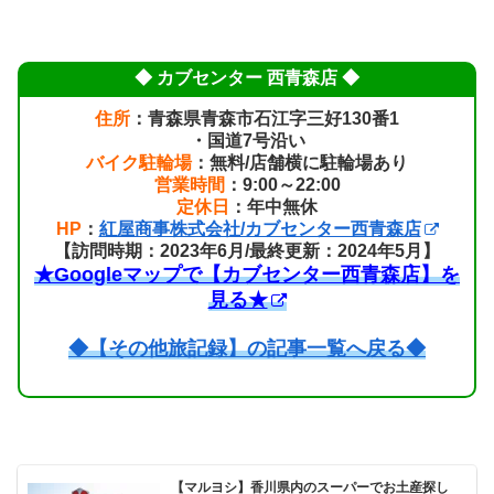
◆ カブセンター 西青森店 ◆
住所
：青森県青森市石江字三好130番1
・国道7号沿い
バイク駐輪場
：無料/店舗横に駐輪場あり
営業時間
：9:00～22:00
定休日
：年中無休
HP
：
紅屋商事株式会社/カブセンター西青森店
【訪問時期：2023年6月/最終更新：2024年5月】
★Googleマップで【カブセンター西青森店】を
見る★
◆【その他旅記録】の記事一覧へ戻る◆
【マルヨシ】香川県内のスーパーでお土産探し