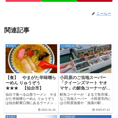
くーらー
関連記事
東北地方
その他旅記録
【食】 やまがた辛味噌ら
小田原のご当地スーパー
ーめん りゅうぞう
「クイーンズマート ヤオ
★★★ 【仙台市】
マサ」の鮮魚コーナーが凄
い
仙台で食べる山形ラーメン やま
鮮魚コーナーが「まるで魚市場」
がた辛味噌らーめん りゅうぞう
なご当地スーパー 小田原市内に
は仙台駅東口側にあるラーメン店
は小田原漁港や「漁港の駅
で、ツーリングで仙台中心部に来
TOTOCO」などなど、海産物を
2021.01.24
2025.07.12
た時に食べました。 いや、仙台
扱うお店は数ありますが、どうや
駅に来たもののお目当てのラーメ
ら小田原市内をメインに展開して
東北地方
その他旅記録