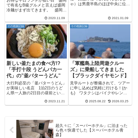
お得な平日ランチが狙い目 盛岡
ゃ）は男鹿半島のほぼ中央に位置
で有名なB級グルメと言えば盛岡
する神社で、男鹿半島北部の真山
冷麺がまず出てきます。 盛岡冷
を主とする山岳信仰の神社で
麺が有名なお店はいろいろありま
す。 古くから山岳信仰の地とし
2020.11.09
2021.01.09
すが、そこそこ店舗数も多く手軽
て栄えた男鹿半島では、南部の本
に行きやすいお店として見つけた
その他旅記録
その他旅記録
山と東部の寒風山と並ぶ重要な神
のがやまなか家です。 やまなか
社とな...
家は岩手県と宮城県をメインに
東...
新しい釜たまの食べ方!?
「軍艦島上陸周遊クルー
「手打十段 うどんバカ一
ズ」に乗船してきました
代」の”釜バターうどん”
【ブラックダイヤモンド】
大行列必至の「釜バターうどん」
見学ルートが整備されて、ツアー
が美味しい名店 1泊2日のうど
に申し込めば気軽に行ける！(か
ん県一人旅の2日目の昼前という
も) ワタクシはバイクやレンタ
時間。 帰りの飛行機は14時頃
カーとかで47都道府県走り回っ
2023.11.21
2025.08.22
2026.03.25
という事でそろそろ〆のうどんか
ていたんですが、正直、離島はあ
なーというタイミングでございま
まり行ったことが無いんですよ
す。 しかし、今回絶対に行って
ね。 理由はまぁ自分のケチケチ
おきたかったうどんの名店に行
理論なんですが単純にタイパもコ
っ...
ス...
超久々に「スーパーホテル」に泊まった
ら色々快適でした【スーパーホテル青
森】