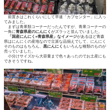
前置きはこれくらいにして早速「カブセンター」に入っ
てみました。
まずは青果類コーナーだったんですが、青果コーナーの
一角に
青森県産のにんにく
がズラッと並んでいました。
「国産にんにく=青森県産」なイメージ
があるほど青森
県はにんにくの産地なので立派な品揃えでして、にんにく
そのものはもちろん、
黒にんにく
もいろんな種類のものが
売っていました。
小分けサイズから大容量まで色々あったのでお土産にも
できそうですね。