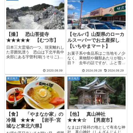
ン店が定休日だったので、どうし
いるご当地スーパー「ヤオマサ」
ようか悩んだ末に仙台で山形ラ
の鮮魚コーナーが凄いと話題だそ
ー...
うな...
【撮】 恐山菩提寺
【セルバ】山梨県のローカ
★★★★★ 【むつ市】
ルスーパーでお土産探し
【いちやまマート】
日本三大霊場の一つ、現実離れし
た雰囲気漂う 恐山は下北半島中
お菓子系や食品系はご当地モノ少
央部にある宇曽利湖(うそりこ)を
なく、果物類や麺類あたりが狙い
中心とした外輪山の総称です。
目？ 去年の話ですが、ふと雪化
その宇曽利湖北部にあるのが有名
粧した富士山を見たいと思い山梨
な恐山菩提寺。 恐山と言えばと
2020.08.09
2024.09.28
2024.09.29
県までツーリングに行ってきまし
りあえずここでしょう。 菩提寺
た。 で、山梨県までツーリング
東北地方
東北地方
山門 この時点でなんだか物々...
に行くこと自体は年に１～2回は
行ってるんですが、我が拠点の
相...
【食】 「やまなか家」の
【他】 真山神社
冷麺 ★★★ 【岩手･宮
★★★☆ 【男鹿市】
城など東北六県】
なまはげ発祥の地として有名な神
社 真山神社（しんざんじんじ