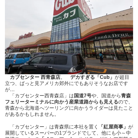
カブセンター 西青森店
。
デカすぎる「Cub」
が超目
立つ、ぱっと見アメリカ郊外にでもありそうなお店です
が…
「カブセンター西青森店」は
国道7号
や、国道から
青森
フェリーターミナルに向かう産業道路からも見える
ので、
青森から北海道へツーリングに向かうライダーは見たこと
があるかもしれません。
「カブセンター」は青森県に本社を置く
「紅屋商事」
が
展開しているスーパーの1ブランドでして、他にも小～中