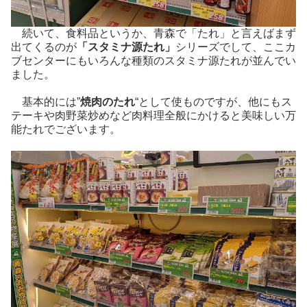
続いて、食料品というか、青森で「たれ」と言えばまず
出てくるのが
「スタミナ源たれ」
シリーズでして、ここカ
ブセンターにもいろんな種類のスタミナ源たれが並んでい
ました。
基本的には”
焼肉のたれ
“として使ものですが、他にもス
テーキや肉野菜炒めなど肉料理全般にかけると美味しい万
能たれでございます。