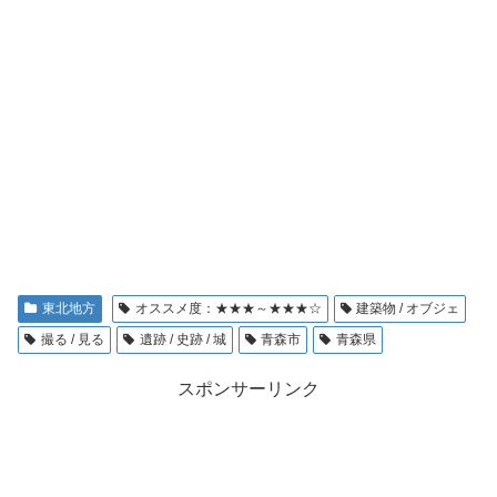
東北地方
オススメ度：★★★～★★★☆
建築物 / オブジェ
撮る / 見る
遺跡 / 史跡 / 城
青森市
青森県
スポンサーリンク