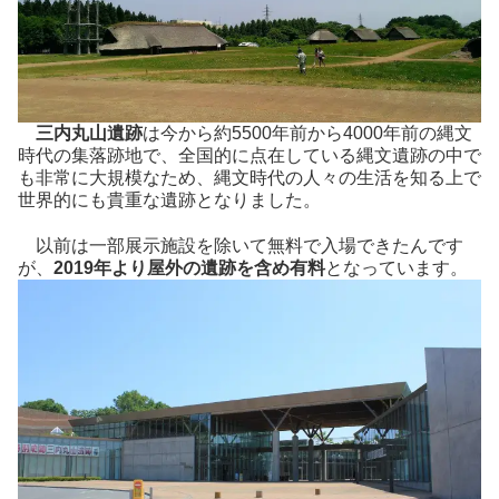
三内丸山遺跡
は今から約5500年前から4000年前の縄文
時代の集落跡地で、全国的に点在している縄文遺跡の中で
も非常に大規模なため、縄文時代の人々の生活を知る上で
世界的にも貴重な遺跡となりました。
以前は一部展示施設を除いて無料で入場できたんです
が、
2019年より屋外の遺跡を含め有料
となっています。