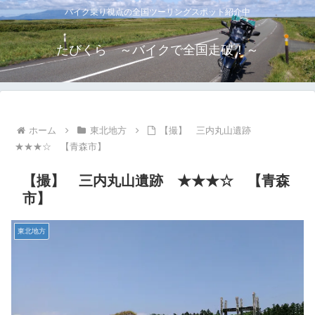
バイク乗り視点の全国ツーリングスポット紹介中
たびくら ～バイクで全国走破！～
ホーム
東北地方
【撮】 三内丸山遺跡
★★★☆ 【青森市】
【撮】 三内丸山遺跡 ★★★☆ 【青森
市】
東北地方