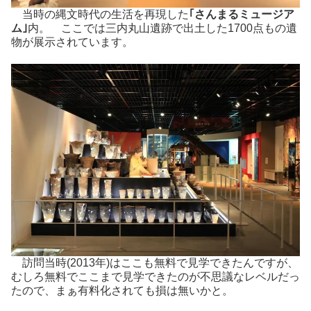
当時の縄文時代の生活を再現した
｢さんまるミュージア
ム｣
内。 ここでは三内丸山遺跡で出土した1700点もの遺
物が展示されています。
訪問当時(2013年)はここも無料で見学できたんですが、
むしろ無料でここまで見学できたのが不思議なレベルだっ
たので、まぁ有料化されても損は無いかと。