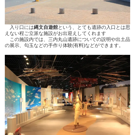
入り口には
縄文自遊館
という、とても遺跡の入口とは思
えない程ご立派な施設がお出迎えしてくれます
この施設内では、三内丸山遺跡についての説明や出土品
の展示、勾玉などの手作り体験(有料)などができます。