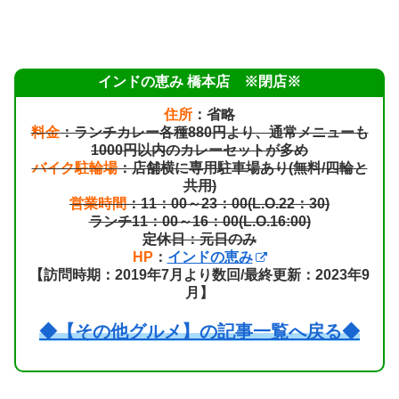
インドの恵み 橋本店 ※閉店※
住所
：省略
料金
：ランチカレー各種880円より、通常メニューも
1000円以内のカレーセットが多め
バイク駐輪場
：店舗横に専用駐車場あり(無料/四輪と
共用)
営業時間
：11：00～23：00(L.O.22：30)
ランチ11：00～16：00(L.O.16:00)
定休日：元日のみ
HP
：
インドの恵み
【訪問時期：2019年7月より数回/最終更新：2023年9
月】
◆【その他グルメ】の記事一覧へ戻る◆