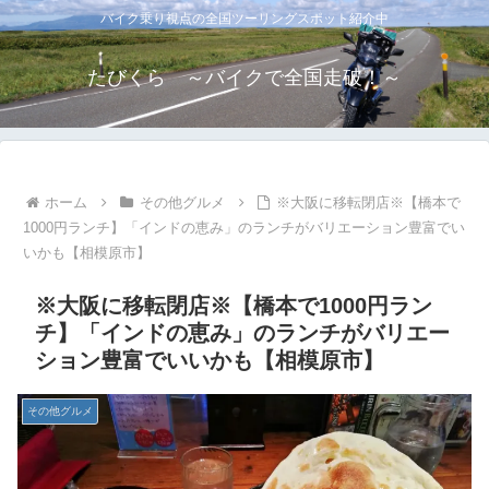
バイク乗り視点の全国ツーリングスポット紹介中
たびくら ～バイクで全国走破！～
ホーム
その他グルメ
※大阪に移転閉店※【橋本で
1000円ランチ】「インドの恵み」のランチがバリエーション豊富でい
いかも【相模原市】
※大阪に移転閉店※【橋本で1000円ラン
チ】「インドの恵み」のランチがバリエー
ション豊富でいいかも【相模原市】
その他グルメ