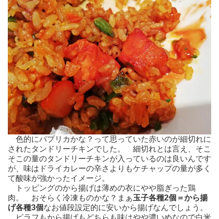
色的にパプリカかな？って思っていた赤いのが細切れに
されたタンドリーチキンでした。 細切れとは言え、そこ
そこの量のタンドリーチキンが入っているのは良いんです
が、味はドライカレーの辛さよりもケチャップの量が多く
て酸味が強かったイメージ。
トッピングのから揚げは薄めの衣にやや脂ぎった鶏
肉。 おそらく冷凍ものかな？まぁ
玉子各種2個＝から揚
げ各種3個
なお値段設定的に安いから揚げなんでしょう。
ピラフもから揚げもどちらも味はやや濃いめなので白米