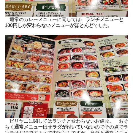
通常のカレーメニューに関しては、
ランチメニューと
100円しか変わらないメニューがほとんど
でした。
ビリヤニに関してはランチと変わらないお値段。 おそ
らく
通常メニューはサラダが付いていない
のでその点でラ
ンチはお得ですよって内容なんですが、意外と通常メニュ