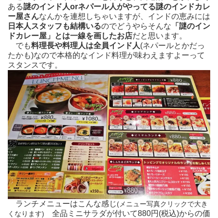
ある
謎のインド人orネパール人がやってる謎のインドカレ
ー屋さん
なんかを連想しちゃいますが、インドの恵みには
日本人スタッフも結構いる
のでどうやらそんな
「謎のイン
ドカレー屋」とは一線を画したお店
だと思います。
でも
料理長や料理人は全員インド人
(ネパールとかだっ
たかも)なので本格的なインド料理が味わえますよーって
スタンスです。
ランチメニューはこんな感じ
(メニュー写真クリックで大き
全品ミニサラダが付いて880円(税込)からの価
くなります)