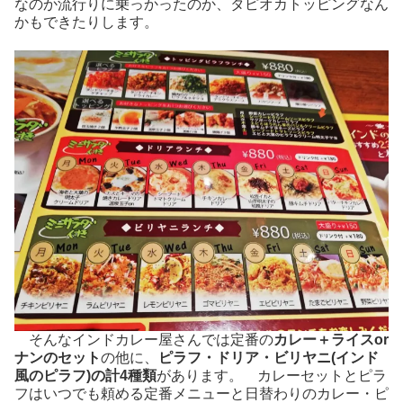
なのか流行りに乗っかったのか、タピオカトッピングなん
かもできたりします。
そんなインドカレー屋さんでは定番の
カレー＋ライスor
ナンのセット
の他に、
ピラフ・ドリア・ビリヤニ(インド
風のピラフ)の計4種類
があります。 カレーセットとピラ
フはいつでも頼める定番メニューと日替わりのカレー・ピ