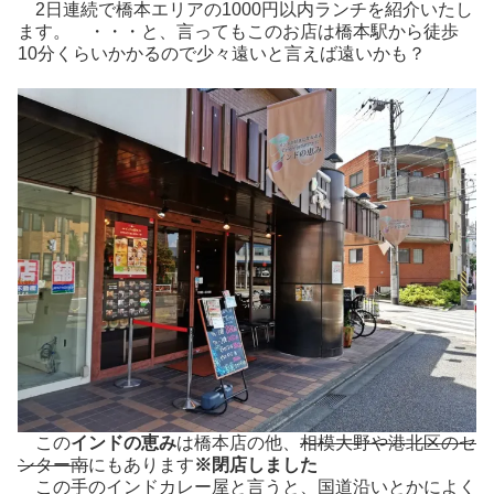
2日連続で橋本エリアの1000円以内ランチを紹介いたし
ます。 ・・・と、言ってもこのお店は橋本駅から徒歩
10分くらいかかるので少々遠いと言えば遠いかも？
この
インドの恵み
は橋本店の他、
相模大野や港北区のセ
ンター南
にもあります
※閉店しました
この手のインドカレー屋と言うと、国道沿いとかによく