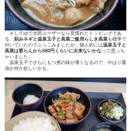
そしてゆで太郎ユーザーなら見慣れたトッピングであ
る、
刻みネギと温泉玉子と高菜ご飯用らしき高菜
も標準で
付いていたのでぶっこみましたが、個人的には
温泉玉子と
高菜は要らんから580円くらいに出来ないかな
って思っち
ゃいました。
温泉玉子でさらにもつ煮の味が薄くなるので、やはり醤
油か何か欲しいかも。