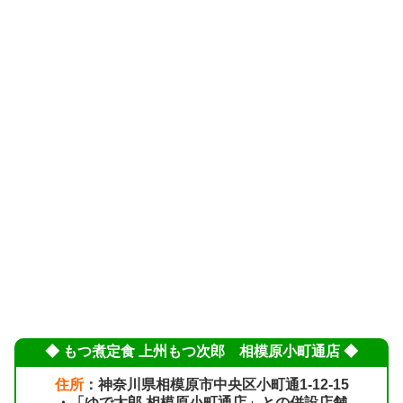
◆ もつ煮定食 上州もつ次郎 相模原小町通店 ◆
住所
：神奈川県相模原市中央区小町通1-12-15
・「ゆで太郎 相模原小町通店」との併設店舗