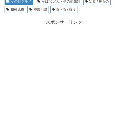
その他グルメ
そば/うどん・その他麺類
定食 / 丼もの
相模原市
神奈川県
食べる / 買う
スポンサーリンク