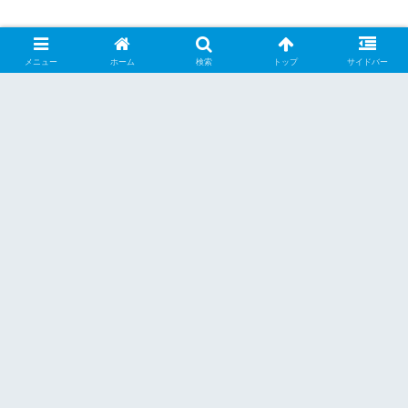
メニュー
ホーム
検索
トップ
サイドバー
シェアする
X
Facebook
はてブ
Pocket
LINE
Pinterest
くーらー
関連記事
その他グルメ
その他グルメ