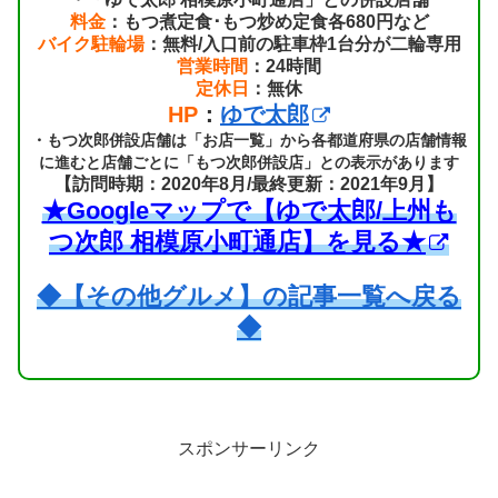
料金
：もつ煮定食･もつ炒め定食各680円など
バイク駐輪場
：無料/入口前の駐車枠1台分が二輪専用
営業時間
：24時間
定休日
：無休
HP
：
ゆで太郎
・もつ次郎併設店舗は「お店一覧」から各都道府県の店舗情報
に進むと店舗ごとに「もつ次郎併設店」との表示があります
【訪問時期：2020年8月/最終更新：2021年9月】
★Googleマップで【ゆで太郎/上州も
つ次郎 相模原小町通店】を見る★
◆【その他グルメ】の記事一覧へ戻る
◆
スポンサーリンク