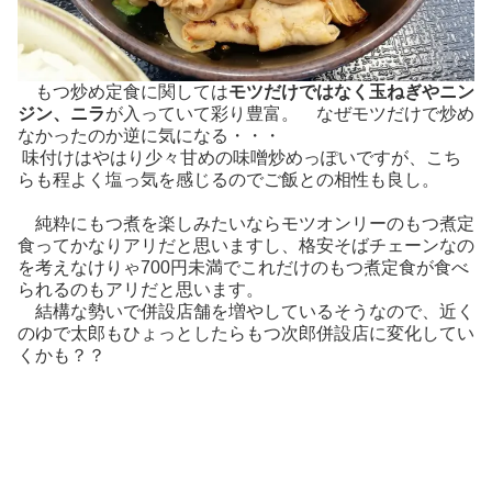
もつ炒め定食に関しては
モツだけではなく玉ねぎやニン
ジン、ニラ
が入っていて彩り豊富。 なぜモツだけで炒め
なかったのか逆に気になる・・・
味付けはやはり少々甘めの味噌炒めっぽいですが、こち
らも程よく塩っ気を感じるのでご飯との相性も良し。
純粋にもつ煮を楽しみたいならモツオンリーのもつ煮定
食ってかなりアリだと思いますし、格安そばチェーンなの
を考えなけりゃ700円未満でこれだけのもつ煮定食が食べ
られるのもアリだと思います。
結構な勢いで併設店舗を増やしているそうなので、近く
のゆで太郎もひょっとしたらもつ次郎併設店に変化してい
くかも？？