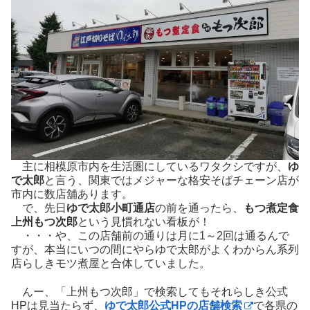
主に相模原市内を生活圏にしているワタクシですが、
ゆ
で太郎
と言う、関東ではメジャーな格安そばチェーン店が
市内に数店舖あります。
で、先日
ゆで太郎小町通店
の前を通ったら、
もつ煮定食
上州もつ次郎
という見慣れない看板が！
・・・や、この店舗前の通りは月に1～2回は通るんで
すが、本当にいつの間にやらゆで太郎がよくわからん系列
店らしきモツ煮屋と合体していました。
んー、「上州もつ次郎」で検索してもそれらしき公式
HPは見当たらず、
ゆで太郎公式HPの店舗検索
で各県の