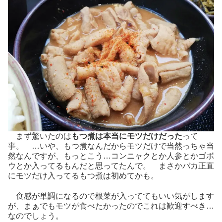
まず驚いたのは
もつ煮は本当にモツだけだった
って
事。 …いや、もつ煮なんだからモツだけで当然っちゃ当
然なんですが、もっとこう…コンニャクとか人参とかゴボ
ウとか入ってるもんだと思ってたんで。 まさかバカ正直
にモツだけ入ってるもつ煮は初めてかも。
食感が単調になるので根菜が入っててもいい気がします
が、まぁでもモツが食べたかったのでこれは歓迎すべき…
なのでしょう。