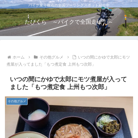
バイク乗り視点の全国ツーリングスポット紹介中
たびくら ～バイクで全国走破！～
ホーム
その他グルメ
いつの間にかゆで太郎にモツ
煮屋が入ってました「もつ煮定食 上州もつ次郎」
いつの間にかゆで太郎にモツ煮屋が入って
ました「もつ煮定食 上州もつ次郎」
その他グルメ