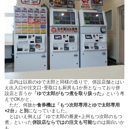
店内は以前のゆで太郎と同様の造りで、併設店舗とはい
え出入口や注文口･受取口も厨房も1か所となっており併
設店と言うか
「ゆで太郎がもつ煮を取り扱った」
という考
えでOKかと。
ただ、何故か
食券機は「もつ次郎専用とゆで太郎専用
×2台」と別
になっていました。
とはいえ例えば「ゆで太郎の蕎麦+上州もつ次郎のもつ
煮」といった
併設店ならではの注文も可能
なのは面白いか
も。