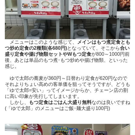
メニューはこのような感じて、
メインはもつ煮定食とも
つ炒め定食の2種類(各680円)
となっていて、そこから
合い
盛り定食や揚げ物類セットやWもつ定食
が800～1000円前
後、あとは単品のもつ煮･もつ炒めや揚げ物類、といった
感じ。
ゆで太郎の蕎麦が360円～日替わり定食が620円なので
それよりちょい高めの客単価を狙ってそうですが、どうも
「ゆで太郎=安い」ってイメージからか、チェーン店の割
に高い印象が先行してしまいます。
しかし、
もつ定食はごはん大盛り無料
なのは良いですね
(「ゆで太郎」のメニューはご飯･麺大盛り100円)