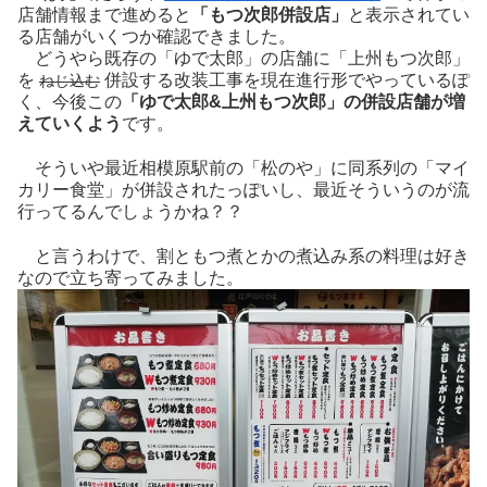
店舗情報まで進めると
「もつ次郎併設店」
と表示されてい
る店舗がいくつか確認できました。
どうやら既存の「ゆで太郎」の店舗に「上州もつ次郎」
を
併設する改装工事を現在進行形でやっているぽ
ねじ込む
く、今後この
「ゆで太郎&上州もつ次郎」の併設店舗が増
えていくよう
です。
そういや最近相模原駅前の「松のや」に同系列の「マイ
カリー食堂」が併設されたっぽいし、最近そういうのが流
行ってるんでしょうかね？？
と言うわけで、割ともつ煮とかの煮込み系の料理は好き
なので立ち寄ってみました。