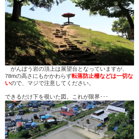
がんぼう岩の頂上は展望台となっていますが、
78mの高さにもかかわらず
転落防止柵などは一切な
い
ので、マジで注意してください。
できるだけ下を覗いた図。これが限界･･･