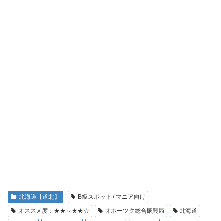
北海道【道北】
B級スポット / マニア向け
オススメ度：★★～★★☆
オホーツク総合振興局
北海道