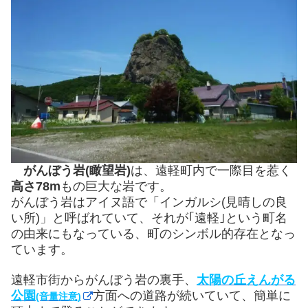
がんぼう岩(瞰望岩)
は、遠軽町内で一際目を惹く
高さ78m
もの巨大な岩です。
がんぼう岩はアイヌ語で「インガルシ(見晴しの良
い所)」と呼ばれていて、それが｢遠軽｣という町名
の由来にもなっている、町のシンボル的存在となっ
ています。
遠軽市街からがんぼう岩の裏手、
太陽の丘えんがる
公園
方面への道路が続いていて、簡単に
(音量注意)