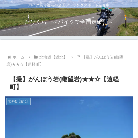
バイク乗り視点の全国ツーリングスポット紹介中
たびくら ～バイクで全国走破！～
ホーム
北海道【道北】
【撮】がんぼう岩(瞰望
岩)★★☆【遠軽町】
【撮】がんぼう岩(瞰望岩)★★☆【遠軽
町】
北海道【道北】