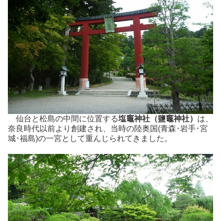
仙台と松島の中間に位置する
塩竈神社（鹽竈神社）
は、
奈良時代以前より創建され、当時の陸奥国(青森･岩手･宮
城･福島)の一宮として重んじられてきました。