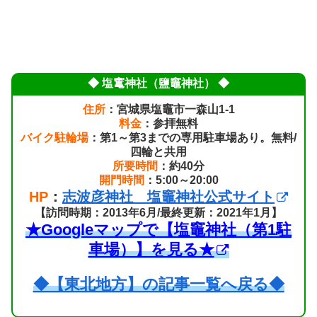
◆ 塩竃神社（鹽竈神社） ◆
住所
：宮城県塩竈市一森山1-1
料金
：参拝無料
バイク駐輪場
：第1～第3までの専用駐車場あり。無料/
四輪と共用
所要時間
：約40分
開門時間
：5:00～20:00
HP
：
志波彦神社 塩竈神社公式サイト
【訪問時期：2013年6月/最終更新：2021年1月】
★Googleマップで【塩竈神社（第1駐
車場）】を見る★
◆【東北地方】の記事一覧へ戻る◆