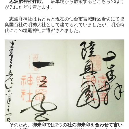
志波彦神社拝殿
。 駐車場から散策するとこちらのほう
が先にたどり着きます。
志波彦神社はもともと現在の仙台市宮城野区岩切にて陸
奥国百社の明神大社として建てられていましたが、明治時
代にこの塩竈神社に遷都されました。
そのため、
御朱印では2つの社の御朱印を合わせて書い