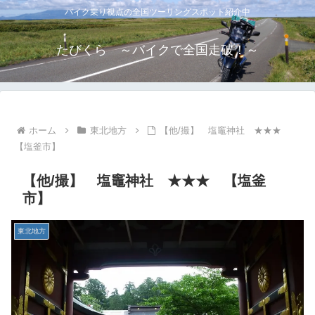
バイク乗り視点の全国ツーリングスポット紹介中
たびくら ～バイクで全国走破！～
ホーム
東北地方
【他/撮】 塩竈神社 ★★★
【塩釜市】
【他/撮】 塩竈神社 ★★★ 【塩釜
市】
東北地方