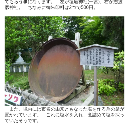
てもらう事
になります。 左が塩竈神社(一宮)、右が志波
彦神社。 ちなみに御朱印料は2つで500円。
また、境内には市名の由来ともなった塩を作る為の釜が
置かれています。 これに塩水を入れ、煮詰めて塩を採っ
ていたそうです。