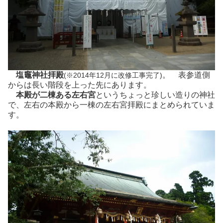
塩竈神社拝殿
。 表参道側
(※2014年12月に改修工事完了)
からは長い階段を上った先にあります。
本殿が二棟ある左右宮
というちょっと珍しい造りの神社
で、左右の本殿から一棟の左右宮拝殿にまとめられていま
す。