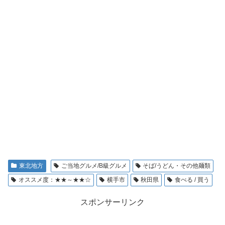
東北地方
ご当地グルメ/B級グルメ
そば/うどん・その他麺類
オススメ度：★★～★★☆
横手市
秋田県
食べる / 買う
スポンサーリンク