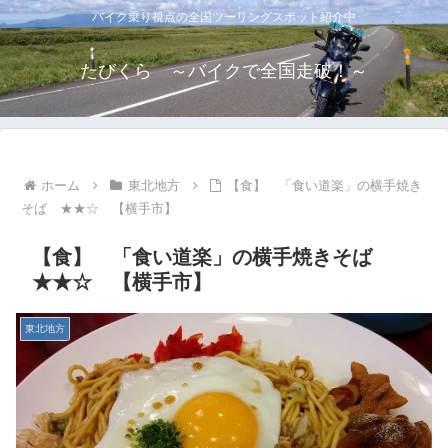
バイク乗り視点の全国ツーリングスポット紹介中
たびくら ～バイクで全国走破！～
ホーム
東北地方
【食】 「食い道楽」の横手焼き
そば ★★☆ 【横手市】
【食】 「食い道楽」の横手焼きそば
★★☆ 【横手市】
東北地方