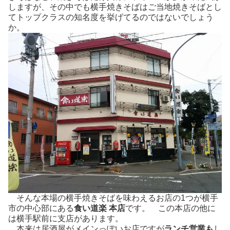
しますが、その中でも横手焼きそばはご当地焼きそばとし
てトップクラスの知名度を挙げてるのではないでしょう
か。
そんな本場の横手焼きそばを味わえるお店の1つが横手
市の中心部にある
食い道楽 本店
です。 この本店の他に
は横手駅前に支店があります。
本来は居酒屋がメインっぽいお店ですが
ランチ営業も
し