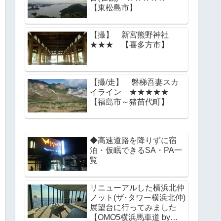
【東松島市】
【撮】 新宮熊野神社
★★★ 【喜多方市】
【撮/走】 磐梯吾妻スカ
イライン ★★★★★
【福島市～猪苗代町】
◆高速道路を降りずに宿
泊・仮眠できるSA・PA一
覧
リニューアルした横浜北仲
ノット(ザ･タワー横浜北仲)
展望台に行ってみました
【OMO5横浜馬車道 by星