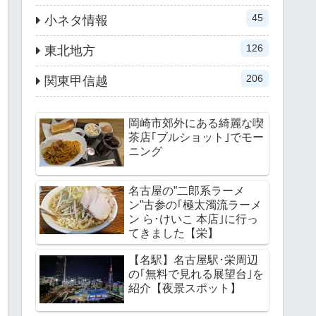
45
小ネタ情報
126
東北地方
206
関東甲信越
岡崎市郊外にある綺麗な喫
茶店｢ブルショット｣でモー
ニング
名古屋の”二郎系ラーメ
ン”古参の｢極太濁流ラーメ
ン ら･けいこ 本店｣に行っ
てきました【栄】
【名駅】名古屋駅･栄周辺
の｢無料で見れる展望台｣を
紹介【夜景スポット】