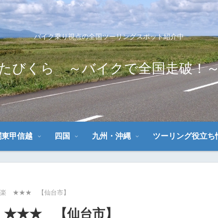
バイク乗り視点の全国ツーリングスポット紹介中
たびくら ～バイクで全国走破！
関東甲信越
四国
九州・沖縄
ツーリング役立ち
 楽 ★★★ 【仙台市】
 ★★★ 【仙台市】