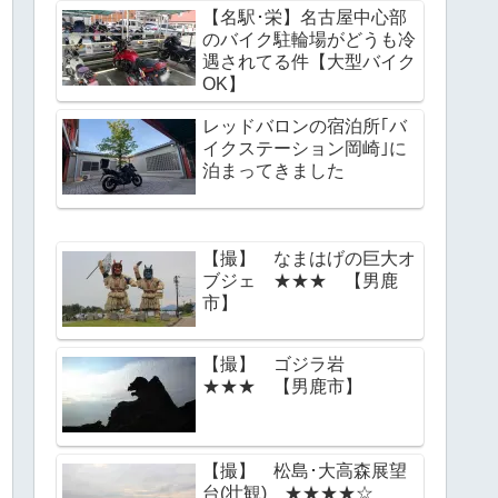
【名駅･栄】名古屋中心部
のバイク駐輪場がどうも冷
遇されてる件【大型バイク
OK】
レッドバロンの宿泊所｢バ
イクステーション岡崎｣に
泊まってきました
【撮】 なまはげの巨大オ
ブジェ ★★★ 【男鹿
市】
【撮】 ゴジラ岩
★★★ 【男鹿市】
【撮】 松島･大高森展望
台(壮観) ★★★★☆