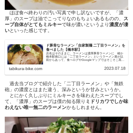
ほぼ食べ終わりの汚い写真で申し訳ないですが、「濃
厚」のスープは油でこってりなのもちょいあるものの、
ス
ープ自体がとてもミルキー
で味が濃いというより
濃度が凄
い
といった感じです。
ド豚骨なラーメン「自家製麺 二丁目ラーメン」を
食べました【橋本駅】
店名はそのままに、ラーメンは濃厚豚骨ラーメンに 確か
橋本駅南口には「二丁目ラーメン」というラーメン屋が以
前からあって、食べログやGoogleマップではそこそこ高評
価のお店だったのでいつか行こうと思ってたんですが、最
近になって別の店主が運営す...
2023.07.18
tabikura-bike.com
過去当ブログで紹介した「二丁目ラーメン」や「無鉄
砲」の濃度とはまた違う、深みというか甘みというか。
とにかく久しぶりにミルキーさを味わえたスープでし
て、「濃厚」のスープは僕の知る限り
ミドリカワでしか味
わえない唯一無二のラーメン
かもしれません。