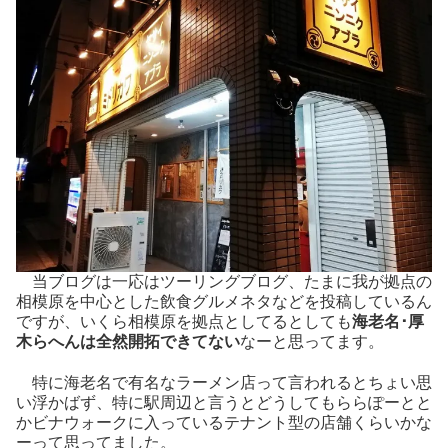
当ブログは一応はツーリングブログ、たまに我が拠点の
相模原を中心とした飲食グルメネタなどを投稿しているん
ですが、いくら相模原を拠点としてるとしても
海老名･厚
木らへんは全然開拓できてない
なーと思ってます。
特に海老名で有名なラーメン店って言われるとちょい思
い浮かばず、特に駅周辺と言うとどうしてもららぽーとと
かビナウォークに入っているテナント型の店舗くらいかな
ーって思ってました。