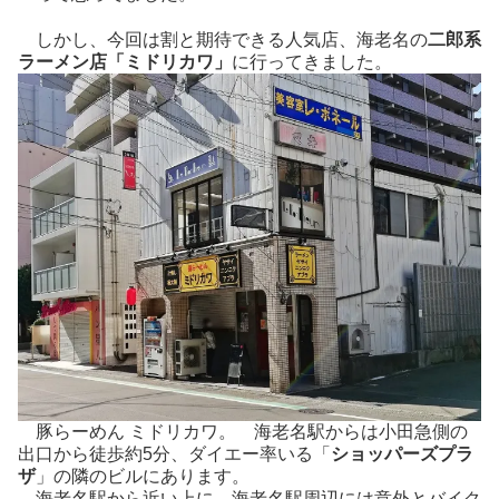
しかし、今回は割と期待できる人気店、海老名の
二郎系
ラーメン店「ミドリカワ」
に行ってきました。
豚らーめん ミドリカワ。 海老名駅からは小田急側の
出口から徒歩約5分、ダイエー率いる「
ショッパーズプラ
ザ
」の隣のビルにあります。
海老名駅から近い上に、海老名駅周辺には意外とバイク