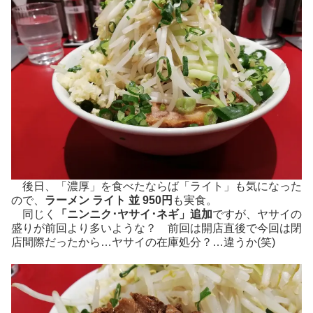
後日、「濃厚」を食べたならば「ライト」も気になった
ので、
ラーメン ライト 並 950円
も実食。
同じく
「ニンニク･ヤサイ･ネギ」追加
ですが、ヤサイの
盛りが前回より多いような？ 前回は開店直後で今回は閉
店間際だったから…ヤサイの在庫処分？…違うか(笑)