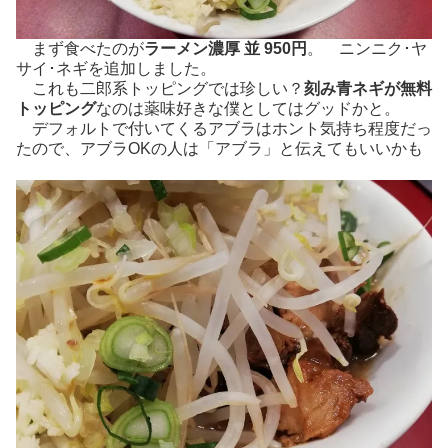
まず食べたのが
ラーメン濃厚 並 950円
。 ニンニク･ヤ
サイ･ネギを追加しました。
これも二郎系トッピングでは珍しい？
刻み青ネギが無料
トッピング
なのは薬味好きな僕としてはグッドかと。
デフォルトで付いてくるアブラはホント気持ち程度だっ
たので、アブラOKの人は「アブラ」と伝えてもいいかも