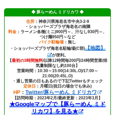
◆ 豚らーめん ミドリカワ ◆
住所
：神奈川県海老名市中央3-2-9
・ショッパーズプラザ海老名の南隣
料金
：ラーメン各種(ミニ)900円～、汁なし930円～、
つけ麺950円～など
バイク駐輪場
：無し
【地図】
・ショッパーズプラザ海老名駐輪場(C部)
が便利。
【
最初の3時間無料
/以降12時間毎200円/24時間営業/排
気量制限なし約100台】
営業時間：10:30～15:00(14:30L.O)/17:00～
21:00(20:45L.O)
・通し営業の日もあるので下記Twitterもチェック
定休日
：月曜日(祝日の場合でも休み)
HP
：
Twitter/豚らーめん ミドリカワ
【訪問時期：2023年2月/最終更新：2023年3月】
★Googleマップで【豚らーめん ミド
リカワ】を見る★