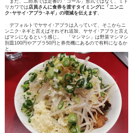
また、二郎系では定番の「コール」形式ではなく、ミド
リカワでは
店員さんに食券を渡すタイミングに「ニンニ
ク･ヤサイ･アブラ･ネギ」の増減を伝えます
。
デフォルトでヤサイ･アブラは入っていて、そこからニ
ンニク･ネギと言えばそれぞれ追加、ヤサイ･アブラと言え
ばマシになるという感じ。 「マシマシ」は野菜マシマシ
別皿100円やアブラ50円と券売機にあるので有料になるか
と。