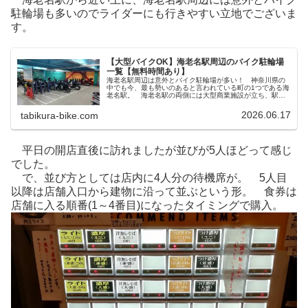
駐輪場も多いのでライダーにも行きやすい立地でございま
す。
【大型バイクOK】海老名駅周辺のバイク駐輪場
一覧【無料時間あり】
海老名駅周辺は意外とバイク駐輪場が多い！ 神奈川県の
中でも今、最も勢いのあると言われている町の1つである海
老名駅。 海老名駅の両側には大型商業施設が立ち、駅周
辺にはタワマンが何本もニョキニョキと建設中。 逆に言
えば、十年ほど前まではそれだけ...
2026.06.17
tabikura-bike.com
平日の開店直後に訪れましたが並びが5人ほどって感じ
でした。
で、並び方としては店内に4人分の待機席が。 5人目
以降は店舗入口から建物に沿って並ぶという形。 食券は
店舗に入る順番(1～4番目)になったタイミングで購入。