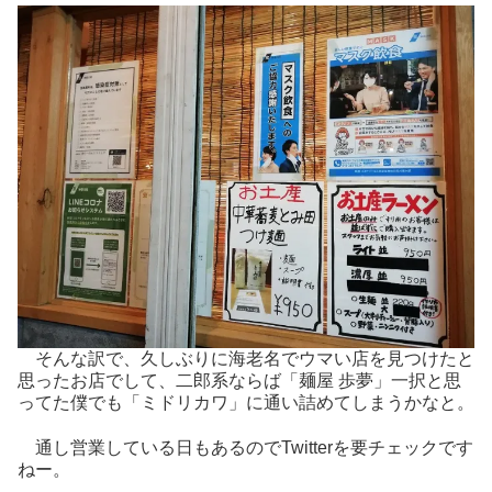
そんな訳で、久しぶりに海老名でウマい店を見つけたと
思ったお店でして、二郎系ならば「麺屋 歩夢」一択と思
ってた僕でも「ミドリカワ」に通い詰めてしまうかなと。
通し営業している日もあるのでTwitterを要チェックです
ねー。