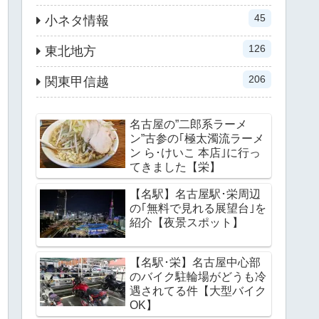
45
小ネタ情報
126
東北地方
206
関東甲信越
名古屋の”二郎系ラーメ
ン”古参の｢極太濁流ラーメ
ン ら･けいこ 本店｣に行っ
てきました【栄】
【名駅】名古屋駅･栄周辺
の｢無料で見れる展望台｣を
紹介【夜景スポット】
【名駅･栄】名古屋中心部
のバイク駐輪場がどうも冷
遇されてる件【大型バイク
OK】