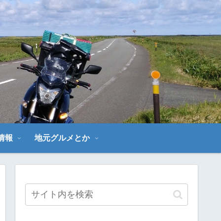
～
情報
地元グルメとか