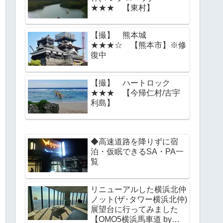
★★★ 【東村】
【撮】 熊本城
★★★☆ 【熊本市】※修
復中
【撮】 ハートロック
★★★ 【今帰仁村/古宇
利島】
◆高速道路を降りずに宿
泊・仮眠できるSA・PA一
覧
リニューアルした横浜北仲
ノット(ザ･タワー横浜北仲)
展望台に行ってみました
【OMO5横浜馬車道 by星