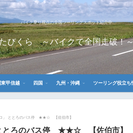
バイク乗り視点の全国ツーリングスポット紹介中
たびくら ～バイクで全国走破！
関東甲信越
四国
九州・沖縄
ツーリング役立ち
ロ」 ととろのバス停 ★★☆ 【佐伯市】
ととろのバス停 ★★☆ 【佐伯市】