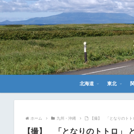
北海道
東北
ホーム
九州・沖縄
【撮】 「となりのトト
【撮】 「となりのトトロ」 