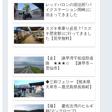
レッドバロンの宿泊所｢バ
イクステーション岡崎｣に
泊まってきました
スズキ車乗り必見？｢スズ
キ歴史館｣に行ってきまし
た【見学無料】
【走】 諫早湾干拓堤防道
路 ★★★☆ 【諫早市～
雲仙市】
◆三和フェリー 【熊本県
天草市⇔鹿児島県長島町】
【撮】 慶佐次湾のヒルギ
林(マングローブ)