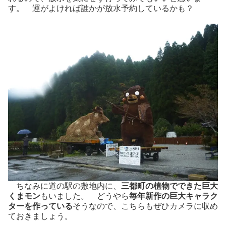
す。 運がよければ誰かが放水予約しているかも？
ちなみに道の駅の敷地内に、
三都町の植物でできた巨大
くまモン
もいました。 どうやら
毎年新作の巨大キャラク
ターを作っている
そうなので、こちらもぜひカメラに収め
ておきましょう。