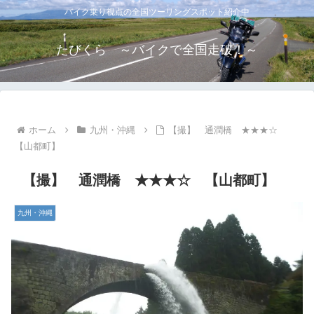
バイク乗り視点の全国ツーリングスポット紹介中
たびくら ～バイクで全国走破！～
ホーム
九州・沖縄
【撮】 通潤橋 ★★★☆
【山都町】
【撮】 通潤橋 ★★★☆ 【山都町】
九州・沖縄