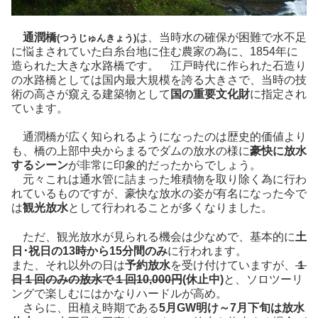
通潤橋
は、当時水の確保が困難で水不足
(つうじゅんきょう)
に悩まされていた白糸台地に住む農家の為に、1854年に
造られた大きな水路橋です。 江戸時代に作られた石造り
の水路橋としては国内最大規模を誇る大きさで、当時の技
術の高さが窺える建築物として
国の重要文化財
に指定され
ています。
通潤橋が広く知られるようになったのは歴史的価値より
も、橋の上部中央からまるでダムの放水の様に
豪快に放水
するシーン
が非常に印象的だったからでしょう。
元々これは通水管に詰まった堆積物を取り除く為に行わ
れているものですが、豪快な放水の姿が有名になった今で
は
観光放水
として行われることが多くなりました。
ただ、観光放水が見られる機会は少なめで、基本的に
土
日･祝日の13時から15分間のみ
に行われます。
また、それ以外の日は
予約放水
を受け付けていますが、
１
日１回のみの放水で１回10,000円
(休止中)
と、ソロツーリ
ングで楽しむにはかなりハードルが高め。
さらに、田植え時期である
5月GW明け～7月下旬は放水