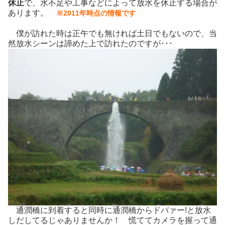
休止
で、水不足や工事などによって放水を休止する場合が
あります。
※2011年時点の情報です
僕が訪れた時は正午でも無ければ土日でもないので、当
然放水シーンは諦めた上で訪れたのですが･･･
通潤橋に到着すると同時に通潤橋からドバァー!と放水
しだしてるじゃありませんか！ 慌ててカメラを握って通