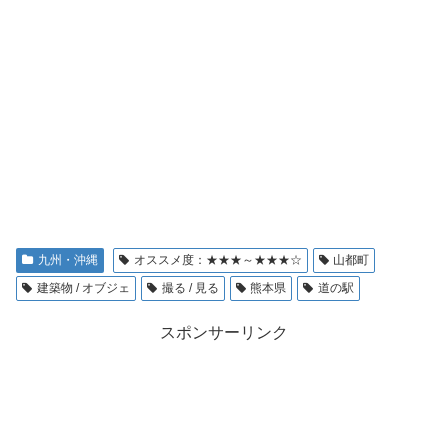
九州・沖縄
オススメ度：★★★～★★★☆
山都町
建築物 / オブジェ
撮る / 見る
熊本県
道の駅
スポンサーリンク