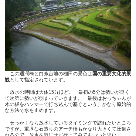
この通潤橋と白糸台地の棚田の景色は
国の重要文化的景
観
として指定されています。
放水の時間は大体15分ほど。 最初の5分は勢いが良く
て次第に勢いが弱まっていきます。 最後はおっちゃんが
木の板をハンマーで打ち込んで塞ぐという、かなり原始的
な方法で水を止めます。
せっかくなら放水しているタイミングで訪れたいところ
ですが、重厚な石造りのアーチ橋もかなり大きくて圧倒さ
れるので、放水を気にせず行ってみてもいいと思いま