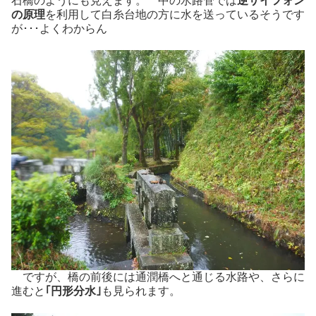
石橋のようにも見えます。 中の水路管では
逆サイフォン
の原理
を利用して白糸台地の方に水を送っているそうです
が･･･よくわからん
ですが、橋の前後には通潤橋へと通じる水路や、さらに
進むと
｢円形分水｣
も見られます。