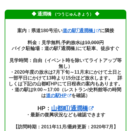
◆ 通潤橋
◆
（つうじゅんきょう）
案内：県道180号沿い
道の駅｢通潤橋｣
に隣接
料金：見学無料,
予約放水は10,000円
バイク駐輪場：道の駅｢通潤橋｣にて駐車、徒歩すぐ
見学時間：自由（イベント時を除いてライトアップ等
無し）
・2020年度の放水は7月下旬～11月末にかけて土日と
一部平日にかけて13時より15分ほど放水します。 詳
しくは下記の山都町HPにて日程表の案内もあります。
・道の駅は9:00～17:00（レストラン/史料館等の時間
は
道の駅HP
を確認）
HP：
山都町/通潤橋
・最新の復興状況なども確認できます
【訪問時期：2011年11月/最終更新：2020年7月】