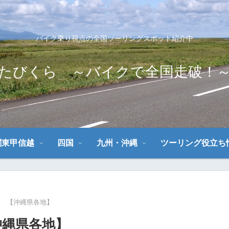
バイク乗り視点の全国ツーリングスポット紹介中
たびくら ～バイクで全国走破！
関東甲信越
四国
九州・沖縄
ツーリング役立ち
★ 【沖縄県各地】
沖縄県各地】