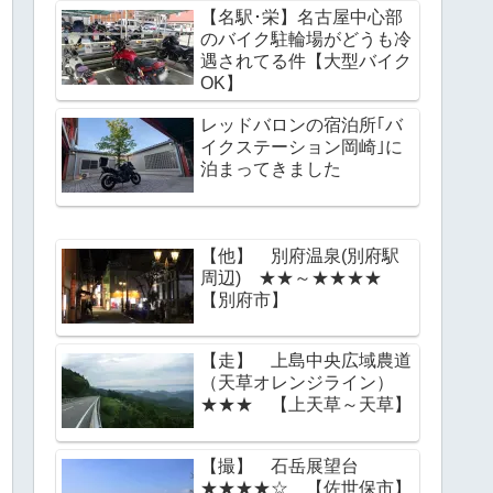
【名駅･栄】名古屋中心部
のバイク駐輪場がどうも冷
遇されてる件【大型バイク
OK】
レッドバロンの宿泊所｢バ
イクステーション岡崎｣に
泊まってきました
【他】 別府温泉(別府駅
周辺) ★★～★★★★
【別府市】
【走】 上島中央広域農道
（天草オレンジライン）
★★★ 【上天草～天草】
【撮】 石岳展望台
★★★★☆ 【佐世保市】