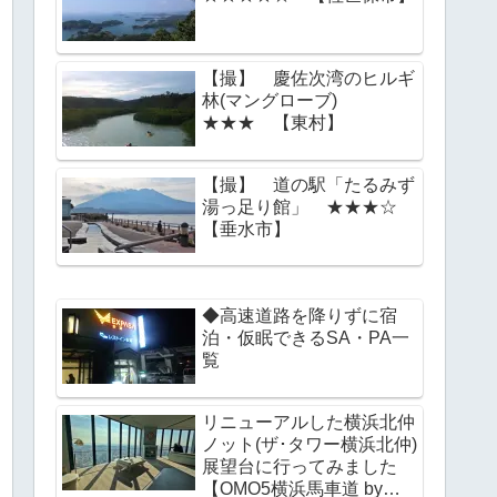
【撮】 慶佐次湾のヒルギ
林(マングローブ)
★★★ 【東村】
【撮】 道の駅「たるみず
湯っ足り館」 ★★★☆
【垂水市】
◆高速道路を降りずに宿
泊・仮眠できるSA・PA一
覧
リニューアルした横浜北仲
ノット(ザ･タワー横浜北仲)
展望台に行ってみました
【OMO5横浜馬車道 by星