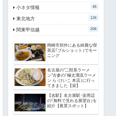
45
小ネタ情報
126
東北地方
206
関東甲信越
岡崎市郊外にある綺麗な喫
茶店｢ブルショット｣でモー
ニング
名古屋の”二郎系ラーメ
ン”古参の｢極太濁流ラーメ
ン ら･けいこ 本店｣に行っ
てきました【栄】
【名駅】名古屋駅･栄周辺
の｢無料で見れる展望台｣を
紹介【夜景スポット】