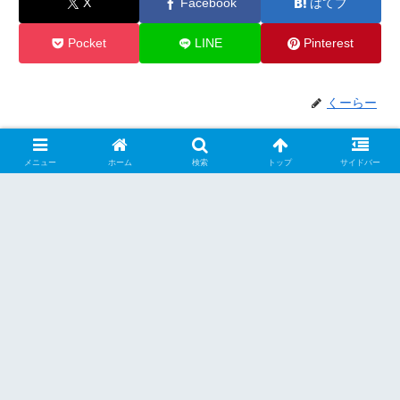
X
Facebook
はてブ
Pocket
LINE
Pinterest
くーらー
関連記事
メニュー
ホーム
検索
トップ
サイドバー
北海道【道東】
北海道【道東】
【走】 国道274号線
【撮】 コッタロ展望台
★★★★ 【士幌～鹿追区
★★★★☆ 【標茶町】
間】
特徴的な沼のあるコッタロ湿原
コッタロ湿原は釧路湿原の北東に
士幌～鹿追の間は畑の中を貫く直
ある湿原で、釧路湿原とは道道
線道路！ 国道274号線は札幌市