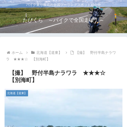
バイク乗り視点の全国ツーリングスポット紹介中
たびくら ～バイクで全国走破！～
ホーム
北海道【道東】
【撮】 野付半島ナラワ
ラ ★★★☆ 【別海町】
【撮】 野付半島ナラワラ ★★★☆
【別海町】
北海道【道東】