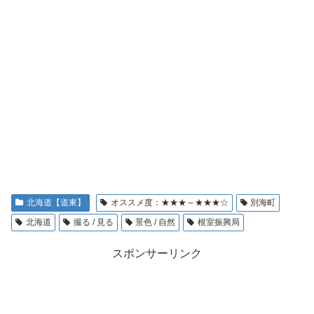
北海道【道東】
オススメ度：★★★～★★★☆
別海町
北海道
撮る / 見る
景色 / 自然
根室振興局
スポンサーリンク