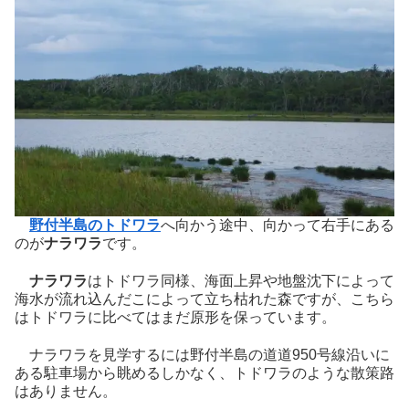
野付半島のトドワラ
へ向かう途中、向かって右手にある
のが
ナラワラ
です。
ナラワラ
はトドワラ同様、海面上昇や地盤沈下によって
海水が流れ込んだこによって立ち枯れた森ですが、こちら
はトドワラに比べてはまだ原形を保っています。
ナラワラを見学するには野付半島の道道950号線沿いに
ある駐車場から眺めるしかなく、トドワラのような散策路
はありません。