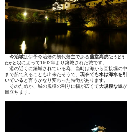
今治城
は伊予今治藩の初代藩主である
藤堂高虎
(とうどう
によって1602年より築城された城です。
たかとら)
港の近くに築城されている為、当時は海から直接堀の中
まで船で入ることも出来たそうで、
現在でも水は海水を引
いている
と言うかなり変わった特徴があります。
そのためか、城の規模の割りに幅が広くて
大規模な堀
が
目立ちます。