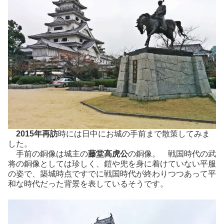
2015年再訪
時には日中にお城の手前まで散策してみま
した。
手前の銅像は城主の
藤堂高虎公
の銅像。 戦国時代の武
将の銅像としては珍しく、鎧や兜を身に着けていない平服
の姿で、築城時点ですでに戦国時代が終わりつつあって平
和な時代だった背景を表しているそうです。