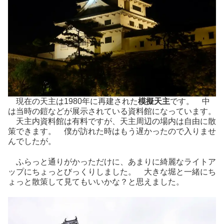
現在の天主は1980年に再建された
模擬天主
です。 中
は当時の鎧などが展示されている資料館になっています。
天主内資料館は有料ですが、天主周辺の場内は自由に散
策できます。 僕が訪れた時はもう遅かったので入りませ
んでしたが。
ふらっと通りがかっただけに、あまりに綺麗なライトア
ップにちょっとびっくりしました。 大きな堀と一緒にち
ょっと散策して見てもいいかな？と思えました。