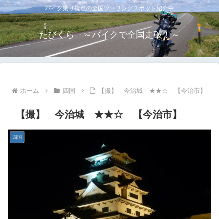
バイク乗り視点の全国ツーリングスポット紹介中
たびくら ～バイクで全国走破！～
ホーム
四国
【撮】 今治城 ★★☆ 【今治市】
【撮】 今治城 ★★☆ 【今治市】
四国