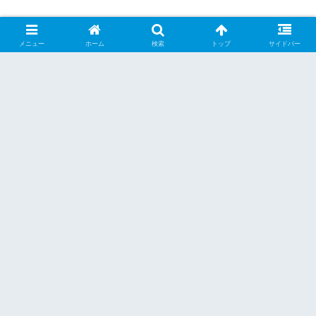
メニュー
ホーム
検索
トップ
サイドバー
シェアする
X
Facebook
はてブ
Pocket
LINE
Pinterest
くーらー
関連記事
四国
四国