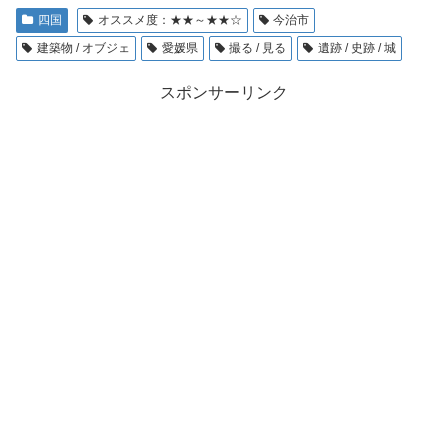
四国
オススメ度：★★～★★☆
今治市
建築物 / オブジェ
愛媛県
撮る / 見る
遺跡 / 史跡 / 城
スポンサーリンク