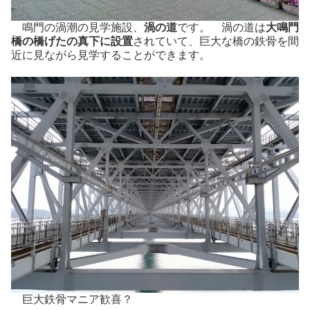
鳴門の渦潮の見学施設、
渦の道
です。 渦の道は
大鳴門
橋の橋げたの真下に設置
されていて、巨大な橋の鉄骨を間
近に見ながら見学することができます。
巨大鉄骨マニア歓喜？