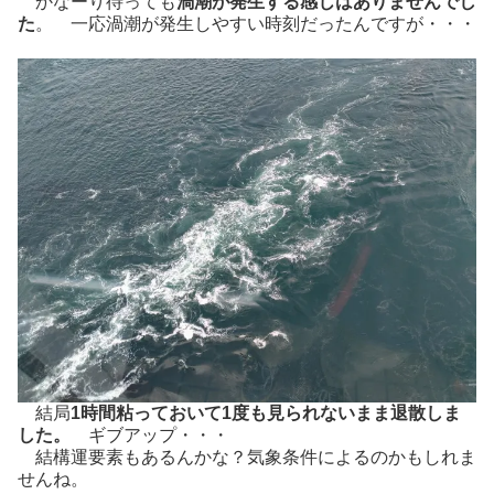
かなーり待っても
渦潮が発生する感じはありませんでし
た
。 一応渦潮が発生しやすい時刻だったんですが・・・
結局
1時間粘っておいて1度も見られないまま退散しま
した。
ギブアップ・・・
結構運要素もあるんかな？気象条件によるのかもしれま
せんね。