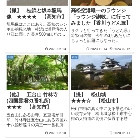
【撮】 桂浜と坂本龍馬
高松空港唯一のラウンジ
像 ★★★★ 【高知市】
「ラウンジ讃岐」に行って
みました【香川うどん旅】
龍馬像はここにあり。高知のシン
ボル的観光地 桂浜は浦戸湾の入
サクッと行ってきた「うどん県」
り江に面した長さ500mほどの小
1泊2日の旅 今年の3月あたりに
さな砂浜で、大きく弧を描くよう
ちょっと話題にもなった
に伸びる砂浜の美しさや坂本龍馬
「JAL6600円セール」というのが
像があります。 テレビや観光雑
2020.06.13
2023.10.14
2024.02.15
ありまして、これは旅好きなワタ
誌などでも高知県を表すシーンと
クシも乗らないわけにはいかない
四国
四国
してよく取り上げられる砂浜と...
という訳で、今年の5月に1泊2日
ひとり旅という事で香川県へ行...
【他】 五台山 竹林寺
【撮】 松山城
(四国霊場31番礼所)
★★★☆ 【松山市】
★★★ 【高知市】
松山市街の真ん中にある景色のい
い現存天守 松山城は松山市中心
五台山にあるお寺。五重塔が目
街の大街道の北側に位置する勝山
印 竹林寺は五台山にある四国八
(標高132m)に立つ城で、全国の
十八箇所巡りの第三十一番礼所
現存十二天主の1つとなっていま
で、創建は724年。 大きな五重
す。 今も21棟もの建築物が国
2020.06.10
2020.05.11
塔が特徴的なお寺です。 五台山
の重要文化財として指定されてい
公園の展望台からも五重塔の頭が