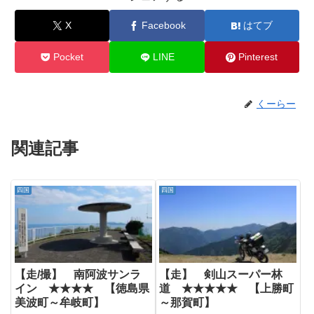
X
Facebook
はてブ
Pocket
LINE
Pinterest
くーらー
関連記事
四国
四国
【走/撮】 南阿波サンラ
【走】 剣山スーパー林
イン ★★★★ 【徳島県
道 ★★★★★ 【上勝町
美波町～牟岐町】
～那賀町】