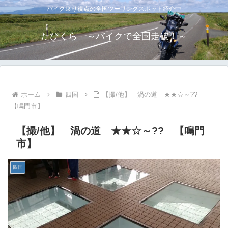
バイク乗り視点の全国ツーリングスポット紹介中
たびくら ～バイクで全国走破！～
ホーム
四国
【撮/他】 渦の道 ★★☆～??
【鳴門市】
【撮/他】 渦の道 ★★☆～?? 【鳴門
市】
四国