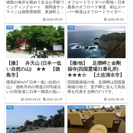
徳島の海岸を眺めて走るお手軽ワ
オフロードライダーの聖地！日本
インディングルート 南阿波サン
最長のオフロード林道 剣山スー
ラインは徳島県南部、美波町と牟
パー林道はオフロードライダーな
岐町の海沿いを走る県道147号線
ら誰しも知ってるほど有名な林道
2020.05.04
2020.05.04
の事で、元有料道路だった事もあ
で、長さは87.7kmと日本最長の
って走りやすい道路と時折見える
オフロード林道となります。 最
四国
四国
海の景色が素晴らしい観光道路で
高地点で標高1525mに達するので
す。 僕は美波町から最初の展...
見晴らし良し、走り良し...
【撮】 弁天山 (日本一低
【撮/他】 足摺岬と金剛
い自然の山) ★★ 【徳
福寺(四国霊場31番礼所)
島市】
★★★☆ 【土佐清水市】
標高約6mの｢日本一低い自然の
四国最南端の地 足摺岬は四国最
山｣ 徳島市内の県道210号線沿
南端の地で、室戸岬と並んで高知
いの田舎道に日本一標高の低い山
県を代表する岬の1つです。 高
として知られる山があります。
速道路や二桁国道から思いのほか
2020.04.01
2021.02.07
2020.06.20
それが弁天山(べんてんやま)で
離れているので四国ツーリングや
す。弁天山 山･･･と言うより
お遍路でも距離的に時間のかかる
四国
その他旅記録
は、ここだけ木が生い茂ってるち
場所にありますが、それでも一見
っちゃな森って感じ。 しかし...
の価値のある岬です。 足摺岬
に...