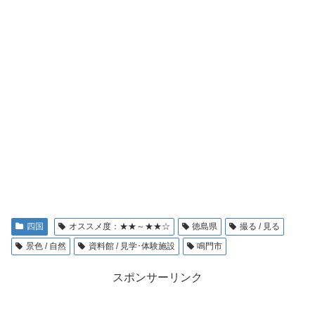
四国
オススメ度：★★～★★☆
徳島県
撮る / 見る
景色 / 自然
資料館 / 見学･体験施設
鳴門市
スポンサーリンク