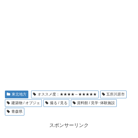
東北地方
オススメ度：★★★★～★★★★★
五所川原市
建築物 / オブジェ
撮る / 見る
資料館 / 見学･体験施設
青森県
スポンサーリンク