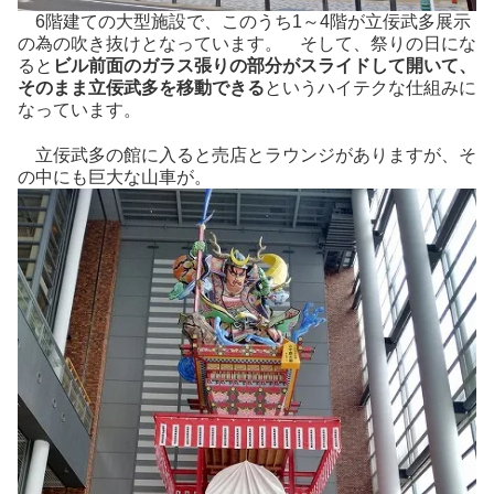
6階建ての大型施設で、このうち1～4階が立佞武多展示
の為の吹き抜けとなっています。 そして、祭りの日にな
ると
ビル前面のガラス張りの部分がスライドして開いて、
そのまま立佞武多を移動できる
というハイテクな仕組みに
なっています。
立佞武多の館に入ると売店とラウンジがありますが、そ
の中にも巨大な山車が。