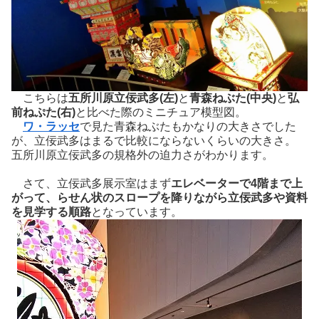
こちらは
五所川原立佞武多(左)
と
青森ねぶた(中央)
と
弘
前ねぷた(右)
と比べた際のミニチュア模型図。
ワ・ラッセ
で見た青森ねぶたもかなりの大きさでした
が、立佞武多はまるで比較にならないくらいの大きさ。
五所川原立佞武多の規格外の迫力さがわかります。
さて、立佞武多展示室はまず
エレベーターで4階まで上
がって、らせん状のスロープを降りながら立佞武多や資料
を見学する順路
となっています。