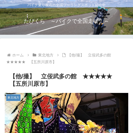
バイク乗り視点の全国ツーリングスポット紹介中
たびくら ～バイクで全国走破！～
ホーム
東北地方
【他/撮】 立佞武多の館
★★★★★ 【五所川原市】
【他/撮】 立佞武多の館 ★★★★★
【五所川原市】
東北地方