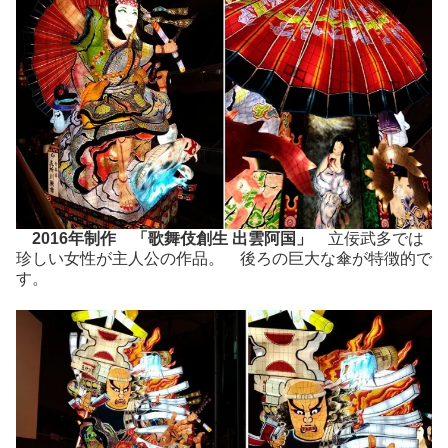
2016年制作 「歌舞伎創生 出雲阿国」
立佞武多では
珍しい女性が主人公の作品。 後ろの巨大な傘が特徴的で
す。