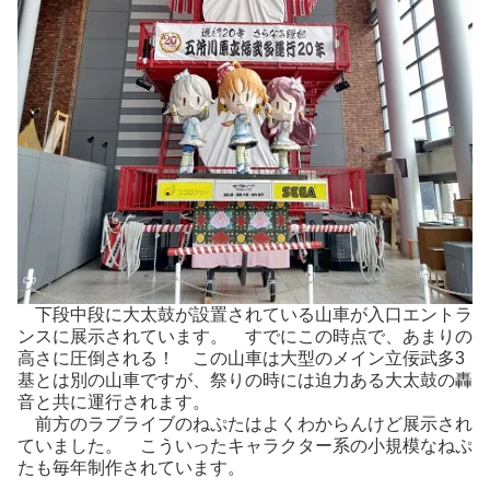
下段中段に大太鼓が設置されている山車が入口エントラ
ンスに展示されています。 すでにこの時点で、あまりの
高さに圧倒される！ この山車は大型のメイン立佞武多3
基とは別の山車ですが、祭りの時には迫力ある大太鼓の轟
音と共に運行されます。
前方のラブライブのねぷたはよくわからんけど展示され
ていました。 こういったキャラクター系の小規模なねぷ
たも毎年制作されています。