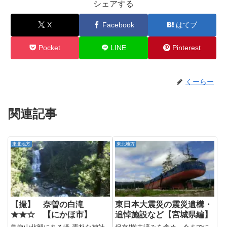
シェアする
X
Facebook
はてブ
Pocket
LINE
Pinterest
くーらー
関連記事
東北地方
東北地方
【撮】 奈曽の白滝
東日本大震災の震災遺構・
★★☆ 【にかほ市】
追悼施設など【宮城県編】