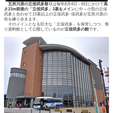
五所川原の立佞武多祭り
は毎年8月4日～8日にかけて
高
さ23m前後の「立佞武多」3基をメイン
に中～小型の立佞
武多と合わせて15基以上の立佞武多･佞武多が五所川原の
街を練り歩きます。
そのメインとなる巨大な「立佞武多」を保管しつつ、祭
り資料館として公開しているのが
立佞武多の館
です。