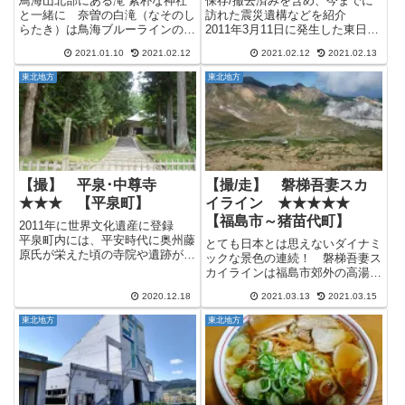
鳥海山北部にある滝 素朴な神社
保存/撤去済みを含め、今までに
と一緒に 奈曽の白滝（なそのし
訪れた震災遺構などを紹介
らたき）は鳥海ブルーラインの北
2011年3月11日に発生した東日本
側にある滝で、高さ26m,幅11m
大震災による津波は岩手県・宮城
2021.01.10
2021.02.12
2021.02.12
2021.02.13
を誇り、国の名勝にも指定されて
県・福島県沿岸部を中心に大きな
います。 奈曽の白滝駐車場辺り
被害をもたらしました。 これま
東北地方
東北地方
から鳥海山を望む 駐車場から奈
で万全だと思われた津波に対して
曽の滝までは鳥海ブルーライ...
の知識や対策が、ことごとく打...
【撮】 平泉･中尊寺
【撮/走】 磐梯吾妻スカ
★★★ 【平泉町】
イライン ★★★★★
【福島市～猪苗代町】
2011年に世界文化遺産に登録
平泉町内には、平安時代に奥州藤
とても日本とは思えないダイナミ
原氏が栄えた頃の寺院や遺跡が多
ックな景色の連続！ 磐梯吾妻ス
く残っています。 そのうち5件
カイラインは福島市郊外の高湯温
が2011年に世界文化遺産に登録
泉から猪苗代町の土湯峠を結ぶ県
されました。 世界遺産に登録さ
2020.12.18
2021.03.13
2021.03.15
道70号線の約29㎞の区間で
れた｢平泉｣は正確には「平泉 - 仏
す。 磐梯山や吾妻連峰周辺には
東北地方
東北地方
国土（浄土）を表す建...
磐梯吾妻レークラインや磐梯山ゴ
ールドラインなど、ライダーに人
気...