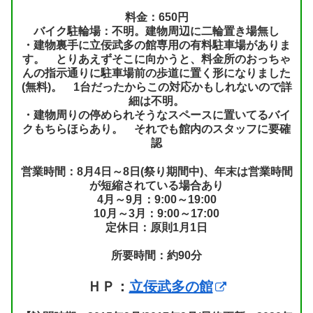
料金：650円
バイク駐輪場：不明。建物周辺に二輪置き場無し
・建物裏手に立佞武多の館専用の有料駐車場がありま
す。 とりあえずそこに向かうと、料金所のおっちゃ
んの指示通りに駐車場前の歩道に置く形になりました
(無料)。 1台だったからこの対応かもしれないので詳
細は不明。
・建物周りの停められそうなスペースに置いてるバイ
クもちらほらあり。 それでも館内のスタッフに要確
認
営業時間：8月4日～8日(祭り期間中)、年末は営業時間
が短縮されている場合あり
4月～9月：9:00～19:00
10月～3月：9:00～17:00
定休日：原則1月1日
所要時間：約90分
ＨＰ：
立佞武多の館