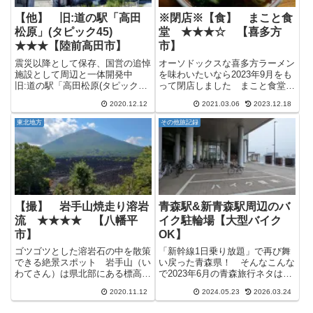
【他】 旧:道の駅「高田
※閉店※【食】 まこと食
松原」(タピック45)
堂 ★★★☆ 【喜多方
★★★【陸前高田市】
市】
震災以降として保存、国営の追悼
オーソドックスな喜多方ラーメン
施設として周辺と一体開発中
を味わいたいなら2023年9月をも
旧:道の駅「高田松原(タピック
って閉店しました まこと食堂は
45)」はかつて陸前高田市の国道
喜多方ラーメンで有名な老舗ラー
2020.12.12
2021.03.06
2023.12.18
45号沿いにあった道の駅で、
メン店で、昭和22年創業。 喜
2011年3月11日の東日本大震災の
多方ラーメンで有名な「坂内食
東北地方
その他旅記録
津波で大きな被害を受けたまし
堂」「源来軒」と並んで喜多方ラ
た。 震災後は取り壊される事...
ーメンを代表する店舗となって...
【撮】 岩手山焼走り溶岩
青森駅&新青森駅周辺のバ
流 ★★★★ 【八幡平
イク駐輪場【大型バイク
市】
OK】
ゴツゴツとした溶岩石の中を散策
「新幹線1日乗り放題」で再び舞
できる絶景スポット 岩手山（い
い戻った青森県！ そんなこんな
わてさん）は県北部にある標高
で2023年6月の青森旅行ネタは終
2038mの岩手県最高峰の山で、過
了ですが、今度は2024年1月～3
2020.11.12
2024.05.23
2026.03.24
去に溶岩を伴う噴火を起こしたこ
月頃まで発売されてた「キュン♥
とがある成層火山です。 その溶
パス」という、JR東日本エリア