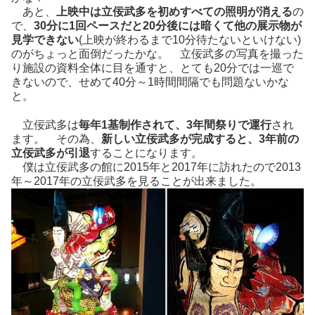
あと、
上映中は立佞武多を初めすべての照明が消える
の
で、
30分に1回ペースだと20分後には暗くて他の展示物が
見学できない
(上映が終わるまで10分待たないといけない)
のがちょっと面倒だったかな。 立佞武多の写真を撮った
り施設の資料全体に目を通すと、とても20分では一巡で
きないので、せめて40分～1時間間隔でも問題ないかな
と。
立佞武多は
毎年1基制作されて、3年間祭りで運行
され
ます。 その為、
新しい立佞武多が完成すると、3年前の
立佞武多が引退
することになります。
僕は立佞武多の館に2015年と2017年に訪れたので2013
年～2017年の立佞武多を見ることが出来ました。