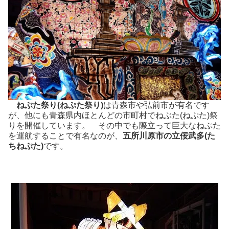
ねぶた祭り(ねぷた祭り)
は青森市や弘前市が有名です
が、他にも青森県内ほとんどの市町村でねぶた(ねぷた)祭
りを開催しています。 その中でも際立って巨大なねぷた
を運航することで有名なのが、
五所川原市の立佞武多
(た
ちねぷた)
です。