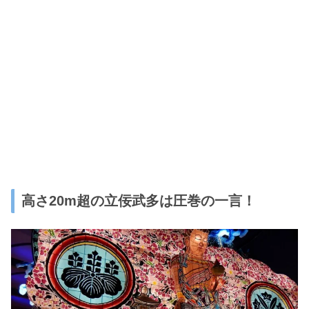
高さ20m超の立佞武多は圧巻の一言！